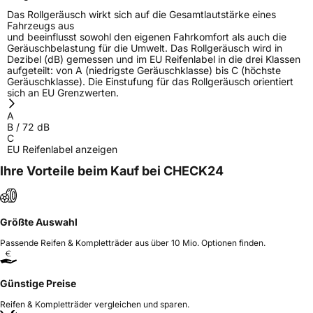
Das Rollgeräusch wirkt sich auf die Gesamtlautstärke eines
Fahrzeugs aus
Herstellerkontakt
MANUFACTURE FRANCAISE DES
und beeinflusst sowohl den eigenen Fahrkomfort als auch die
PNEUMATIQUES MICHELIN, place des
Geräuschbelastung für die Umwelt. Das Rollgeräusch wird in
Carmes-Déchaux 23 63000 Clermont-
Dezibel (dB) gemessen und im EU Reifenlabel in die drei Klassen
Ferrand Frankreich, contact@tc.michelin.eu
aufgeteilt: von A (niedrigste Geräuschklasse) bis C (höchste
Geräuschklasse). Die Einstufung für das Rollgeräusch orientiert
sich an EU Grenzwerten.
A
B
/
72
dB
C
EU Reifenlabel anzeigen
Ihre Vorteile beim Kauf bei CHECK24
Größte Auswahl
Passende Reifen & Kompletträder aus über 10 Mio. Optionen finden.
Günstige Preise
Reifen & Kompletträder vergleichen und sparen.