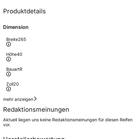
Produktdetails
Dimension
Breite
265
Höhe
40
Bauart
R
Zoll
20
Geschwindigkeitsindex
V
mehr anzeigen
Redaktionsmeinungen
Höchstgeschwindigkeit
240 km/h
Aktuell liegen uns keine Redaktionsmeinungen für diesen Reifen
Lastindex
104
vor.
Höchstlast
900 kg