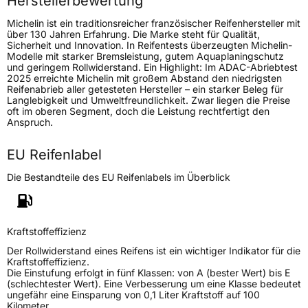
Herstellerbewertung
Gewicht (in kg)
13,450 kg
Michelin ist ein traditionsreicher französischer Reifenhersteller mit
über 130 Jahren Erfahrung. Die Marke steht für Qualität,
Sicherheit und Innovation. In Reifentests überzeugten Michelin-
Generelle Merkmale
Modelle mit starker Bremsleistung, gutem Aquaplaningschutz
und geringem Rollwiderstand. Ein Highlight: Im ADAC-Abriebtest
Fahrzeugtyp
PKW
2025 erreichte Michelin mit großem Abstand den niedrigsten
Reifenabrieb aller getesteten Hersteller – ein starker Beleg für
Verwendung
Sommerreifen
Langlebigkeit und Umweltfreundlichkeit. Zwar liegen die Preise
oft im oberen Segment, doch die Leistung rechtfertigt den
Modellname
Pilot Sport AS 4
Anspruch.
Fahrzeugart
PKW & SUV
EU Reifenlabel
Weitere Eigenschaften
Die Bestandteile des EU Reifenlabels im Überblick
Schlauchtyp
TL
Kraftstoffeffizienz
Zustand
Neureifen
Der Rollwiderstand eines Reifens ist ein wichtiger Indikator für die
Kraftstoffeffizienz.
M+S
Ja
Die Einstufung erfolgt in fünf Klassen: von A (bester Wert) bis E
(schlechtester Wert). Eine Verbesserung um eine Klasse bedeutet
Verstärkt
XL
ungefähr eine Einsparung von 0,1 Liter Kraftstoff auf 100
Kilometer.