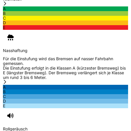
Empfohlen für Bentley
B
A
B
Empfohlen für Mercedes
MO1
C
D
EU Label
E
Effizienz
B
Nasshaftung
Nasshaftung
C
Für die Einstufung wird das Bremsen auf nasser Fahrbahn
gemessen.
Rollgeräusch (Klasse)
B
Die Einstufung erfolgt in die Klassen A (kürzester Bremsweg) bis
E (längster Bremsweg). Der Bremsweg verlängert sich je Klasse
um rund 3 bis 6 Meter.
Rollgeräusch (dB)
72
A
Fahrzeugklasse
C1
B
C
D
3PMSF / Schneeflockensymbol / Alpine-Symbol
Nein
E
EPREL ID
1948955
Rollgeräusch
Allgemeine Produktsicherheit (GPSR)