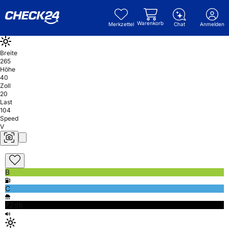
Warenkorb
Merkzettel
Chat
Anmelden
Breite
265
Höhe
40
Zoll
20
Last
104
Speed
V
B
C
72db