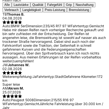
Filtern nach
Alle
Lautstärke
Qualität
Fahrgefühl
Grip
Nasshaftung
Verbrauch
Langlebigkeit
Preis-Leistung
Bremsleistung
TB
Thomas B.
04.08.2026
Auto:
BMW 5er
Dimension:
235/45 R17 97 W
Fahrtentyp:
Gemischt
Habe mir diesen Reifen nach vorheriger Recherche gekauft und
bin sehr zufrieden mit der Entscheidung. Der Reifen ist
angenehm leise, die Bremswirkung ist sowohl auf nasser als auch
trockener Straße hervorragend. Dabei sind auch noch der
Fahrkomfort sowie die Traktion, der Seitenhalt in schnell
gefahrenen Kurven und die Federungseigenschaften
hervorragend. Über den Spritverbrauch kann ich noch nichts
aussagen. Aus meinen Erfahrungen ist der Reifen vorbehaltlos
weiterzuempfehlen!
JW
Johannes W.
02.08.2026
Weiterempfehlung:
Ja
Fahrtentyp:
Stadt
Gefahrene Kilometer:
172
km
Super leise
AM
Akrem M.
25.07.2026
Auto:
Peugeot 5008
Dimension:
215/55 R16 97
W
Fahrtentyp:
Gemischt
Jährliche Fahrleistung:
über 30.000 km /
Jahr