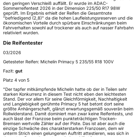
den geringen Verschleiß auffällt. Er wurde im ADAC-
Gewicht (in kg)
10,990 kg
Sommerreifentest 2026 in der Dimension 225/50 R17 98W
geprüft. Im Ergebnis erhielt der Reifen die Gesamtnote
"befriedigend (2,8)" da die hohen Laufleistungsreserven und die
Generelle Merkmale
ökonomischen Vorteile durch spürbare Einschränkungen beim
Fahrverhalten sowohl auf trockener als auch auf nasser Fahrbahn
Fahrzeugtyp
PKW
relativiert wurden.
Verwendung
Sommerreifen
Die Reifentester
Modellname
Primacy 5
03/2026
Fahrzeugart
PKW & SUV
Getesteter Reifen:
Michelin Primacy 5 235/55 R18 100V
Fazit:
gut
Weitere Eigenschaften
Platz 4 von 5
"Der tapfer mitkämpfende Michelin hatte ob der in Teilen sehr
Schlauchtyp
TL
starken Konkurrenz in diesem Test nicht eben den leichtesten
Stand. Der vor allem für seine Gleichförmigkeit, Nachhaltigkeit
und Langlebigkeit gerühmte Primacy 5 hat betont dort seine
Zustand
Neureifen
größte Anhängerschaft, glänzt erwartungsgemäß souverän beim
Rollwiderstand. Damit dominiert man zwar keine Reifentests, und
auch lässt der Franzose beim punkteträchtigen Trocken-
Verstärkt
XL
Bremsen wertvolle Zähler auf der Piste. Das ist aber auch die
einzige Schwäche des charakterstarken Franzosen, dem wir
unterm Strich einen gelungenen Auftritt attestieren, was sich in
EU Label