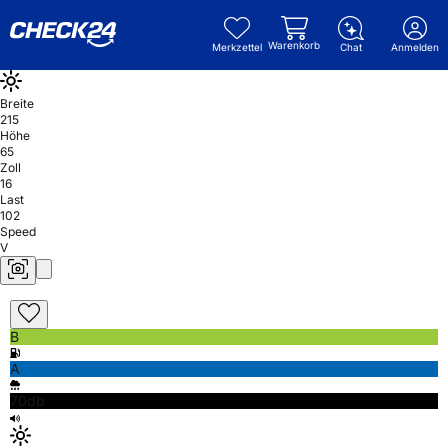
Warenkorb
Merkzettel
Chat
Anmelden
Breite
215
Höhe
65
Zoll
16
Last
102
Speed
V
B
A
70db