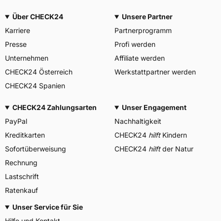
Über CHECK24
Unsere Partner
Karriere
Partnerprogramm
Presse
Profi werden
Unternehmen
Affiliate werden
CHECK24 Österreich
Werkstattpartner werden
CHECK24 Spanien
CHECK24 Zahlungsarten
Unser Engagement
PayPal
Nachhaltigkeit
Kreditkarten
CHECK24
hilft
Kindern
Sofortüberweisung
CHECK24
hilft
der Natur
Rechnung
Lastschrift
Ratenkauf
Unser Service für Sie
Hilfe und Kontakt