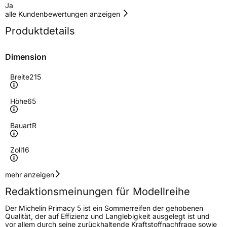
Ja
alle Kundenbewertungen anzeigen
Produktdetails
Dimension
Breite
215
Höhe
65
Bauart
R
Zoll
16
Geschwindigkeitsindex
V
mehr anzeigen
Redaktionsmeinungen für Modellreihe
Lastindex
102
Der Michelin Primacy 5 ist ein Sommerreifen der gehobenen
Qualität, der auf Effizienz und Langlebigkeit ausgelegt ist und
Höchstlast
850 kg
vor allem durch seine zurückhaltende Kraftstoffnachfrage sowie