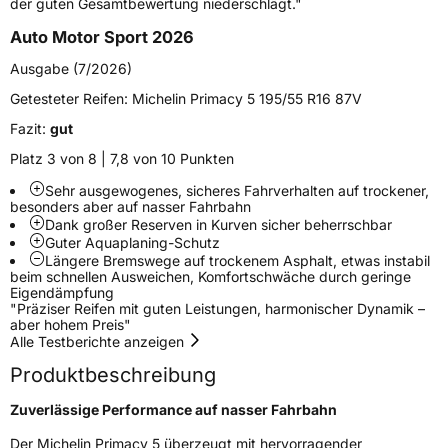
der guten Gesamtbewertung niederschlägt."
Auto Motor Sport 2026
Effizienz
B
Ausgabe (7/2026)
Nasshaftung
A
Getesteter Reifen:
Michelin Primacy 5 195/55 R16 87V
Fazit:
gut
Rollgeräusch (Klasse)
B
Platz 3 von 8 | 7,8 von 10 Punkten
Rollgeräusch (dB)
70
Sehr ausgewogenes, sicheres Fahrverhalten auf trockener,
besonders aber auf nasser Fahrbahn
Fahrzeugklasse
C1
Dank großer Reserven in Kurven sicher beherrschbar
Guter Aquaplaning-Schutz
Längere Bremswege auf trockenem Asphalt, etwas instabil
3PMSF / Schneeflockensymbol / Alpine-Symbol
Nein
beim schnellen Ausweichen, Komfortschwäche durch geringe
Eigendämpfung
"Präziser Reifen mit guten Leistungen, harmonischer Dynamik –
EPREL ID
2090961
aber hohem Preis"
Alle Testberichte anzeigen
Allgemeine Produktsicherheit (GPSR)
Produktbeschreibung
Herstellerkontakt
MANUFACTURE FRANCAISE DES
PNEUMATIQUES MICHELIN, place des
Zuverlässige Performance auf nasser Fahrbahn
Carmes-Déchaux 23 63000 Clermont-
Ferrand Frankreich, contact@tc.michelin.eu
Der Michelin Primacy 5 überzeugt mit hervorragender