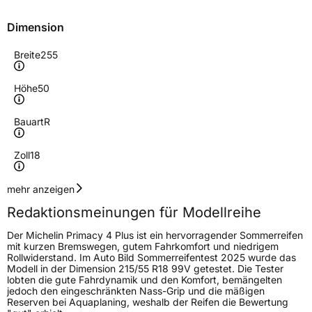
Dimension
Breite
255
Höhe
50
Bauart
R
Zoll
18
Geschwindigkeitsindex
Y
mehr anzeigen
Redaktionsmeinungen für Modellreihe
Höchstgeschwindigkeit
300 km/h
Der Michelin Primacy 4 Plus ist ein hervorragender Sommerreifen
Lastindex
106
mit kurzen Bremswegen, gutem Fahrkomfort und niedrigem
Rollwiderstand. Im Auto Bild Sommerreifentest 2025 wurde das
Modell in der Dimension 215/55 R18 99V getestet. Die Tester
Höchstlast
950 kg
lobten die gute Fahrdynamik und den Komfort, bemängelten
jedoch den eingeschränkten Nass-Grip und die mäßigen
Gewicht (in kg)
13,961 kg
Reserven bei Aquaplaning, weshalb der Reifen die Bewertung