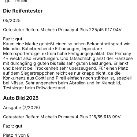
"gut" erhielt.
Generelle Merkmale
Die Reifentester
Fahrzeugtyp
PKW
05/2025
Verwendung
Sommerreifen
Getesteter Reifen:
Michelin Primacy 4 Plus 225/45 R17 94V
Modellname
Primacy 4 Plus
Fazit:
gut
Kaum eine Marke genießt einen so hohen Bekanntheitsgrad wie
Fahrzeugart
PKW & SUV
Michelin. Bahnbrechende Erfindungen, legendäre
Motorsporterfolge, extrem hohe Fertigungsqualität. Der Primacy
4+ weckt also Erwartungen. Und tatsächlich glänzt der Franzose
mit durchgängig guten bis teils sehr guten Leistungen. Er lenkt
Weitere Eigenschaften
und bremst bei Trockenheit sehr überzeugend. Für einen Platz
auf dem Siegertreppchen reicht es nur knapp nicht, da die
Schlauchtyp
TL
Konkurrenz aus Conti und Pirelli einfach noch stärker ist, speziell
bei Nässe. Sehr angenehm beim Abrollen und im Klangbild,
Testsieger beim Rollwiderstand.
Zustand
Neureifen
Auto Bild 2025
Verstärkt
XL
Ausgabe (7/2025)
Getesteter Reifen:
Michelin Primacy 4 Plus 215/55 R18 99V
EU Label
Fazit:
gut
Platz 4 von 8
Effizienz
B