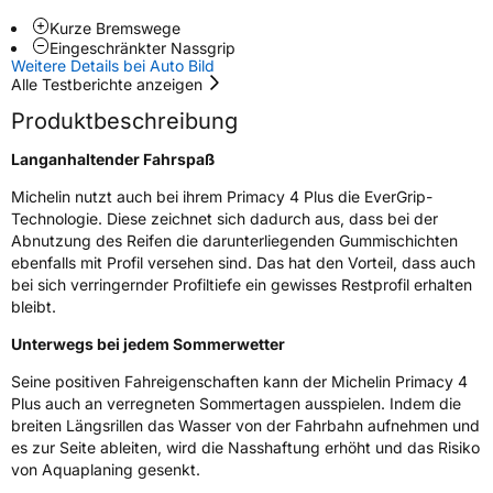
Kurze Bremswege
Eingeschränkter Nassgrip
Nasshaftung
A
Weitere Details bei Auto Bild
Alle Testberichte anzeigen
Rollgeräusch (Klasse)
B
Produktbeschreibung
Rollgeräusch (dB)
72
Langanhaltender Fahrspaß
Fahrzeugklasse
C1
Michelin nutzt auch bei ihrem Primacy 4 Plus die EverGrip-
Technologie. Diese zeichnet sich dadurch aus, dass bei der
3PMSF / Schneeflockensymbol / Alpine-Symbol
Nein
Abnutzung des Reifen die darunterliegenden Gummischichten
ebenfalls mit Profil versehen sind. Das hat den Vorteil, dass auch
bei sich verringernder Profiltiefe ein gewisses Restprofil erhalten
EPREL ID
1162735
bleibt.
Allgemeine Produktsicherheit (GPSR)
Unterwegs bei jedem Sommerwetter
Seine positiven Fahreigenschaften kann der Michelin Primacy 4
Herstellerkontakt
MANUFACTURE FRANCAISE DES
PNEUMATIQUES MICHELIN, place des
Plus auch an verregneten Sommertagen ausspielen. Indem die
Carmes-Déchaux 23 63000 Clermont-
breiten Längsrillen das Wasser von der Fahrbahn aufnehmen und
Ferrand Frankreich, contact@tc.michelin.eu
es zur Seite ableiten, wird die Nasshaftung erhöht und das Risiko
von Aquaplaning gesenkt.