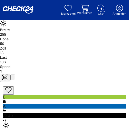
Warenkorb
Merkzettel
Chat
Anmelden
Breite
255
Höhe
50
Zoll
18
Last
106
Speed
Y
B
A
72db