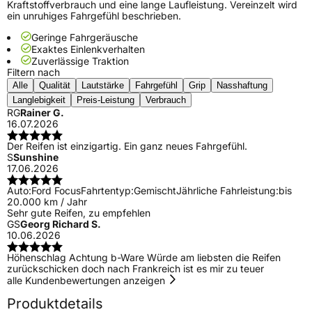
Kraftstoffverbrauch und eine lange Laufleistung. Vereinzelt wird
ein unruhiges Fahrgefühl beschrieben.
Geringe Fahrgeräusche
Exaktes Einlenkverhalten
Zuverlässige Traktion
Filtern nach
Alle
Qualität
Lautstärke
Fahrgefühl
Grip
Nasshaftung
Langlebigkeit
Preis-Leistung
Verbrauch
RG
Rainer G.
16.07.2026
Der Reifen ist einzigartig. Ein ganz neues Fahrgefühl.
S
Sunshine
17.06.2026
Auto:
Ford Focus
Fahrtentyp:
Gemischt
Jährliche Fahrleistung:
bis
20.000 km / Jahr
Sehr gute Reifen, zu empfehlen
GS
Georg Richard S.
10.06.2026
Höhenschlag Achtung b-Ware Würde am liebsten die Reifen
zurückschicken doch nach Frankreich ist es mir zu teuer
alle Kundenbewertungen anzeigen
Produktdetails