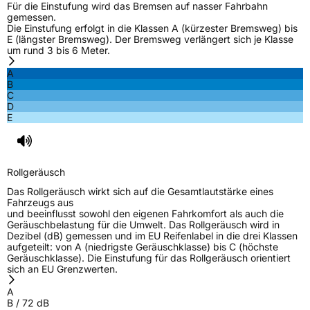
Für die Einstufung wird das Bremsen auf nasser Fahrbahn
gemessen.
Die Einstufung erfolgt in die Klassen A (kürzester Bremsweg) bis
E (längster Bremsweg). Der Bremsweg verlängert sich je Klasse
um rund 3 bis 6 Meter.
A
B
C
D
E
Rollgeräusch
Das Rollgeräusch wirkt sich auf die Gesamtlautstärke eines
Fahrzeugs aus
und beeinflusst sowohl den eigenen Fahrkomfort als auch die
Geräuschbelastung für die Umwelt. Das Rollgeräusch wird in
Dezibel (dB) gemessen und im EU Reifenlabel in die drei Klassen
aufgeteilt: von A (niedrigste Geräuschklasse) bis C (höchste
Geräuschklasse). Die Einstufung für das Rollgeräusch orientiert
sich an EU Grenzwerten.
A
B
/
72
dB