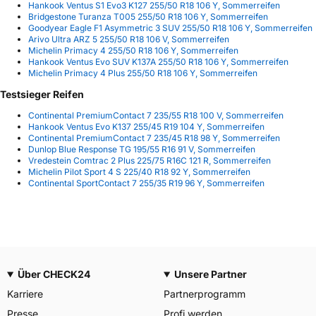
Hankook Ventus S1 Evo3 K127 255/50 R18 106 Y, Sommerreifen
Bridgestone Turanza T005 255/50 R18 106 Y, Sommerreifen
Goodyear Eagle F1 Asymmetric 3 SUV 255/50 R18 106 Y, Sommerreifen
Arivo Ultra ARZ 5 255/50 R18 106 V, Sommerreifen
Michelin Primacy 4 255/50 R18 106 Y, Sommerreifen
Hankook Ventus Evo SUV K137A 255/50 R18 106 Y, Sommerreifen
Michelin Primacy 4 Plus 255/50 R18 106 Y, Sommerreifen
Testsieger Reifen
Continental PremiumContact 7 235/55 R18 100 V, Sommerreifen
Hankook Ventus Evo K137 255/45 R19 104 Y, Sommerreifen
Continental PremiumContact 7 235/45 R18 98 Y, Sommerreifen
Dunlop Blue Response TG 195/55 R16 91 V, Sommerreifen
Vredestein Comtrac 2 Plus 225/75 R16C 121 R, Sommerreifen
Michelin Pilot Sport 4 S 225/40 R18 92 Y, Sommerreifen
Continental SportContact 7 255/35 R19 96 Y, Sommerreifen
Über CHECK24
Unsere Partner
Karriere
Partnerprogramm
Presse
Profi werden