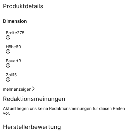
Produktdetails
Dimension
Breite
275
Höhe
60
Bauart
R
Zoll
15
Geschwindigkeitsindex
H
mehr anzeigen
Redaktionsmeinungen
Höchstgeschwindigkeit
210 km/h
Aktuell liegen uns keine Redaktionsmeinungen für diesen Reifen
Lastindex
107
vor.
Höchstlast
975 kg
Herstellerbewertung