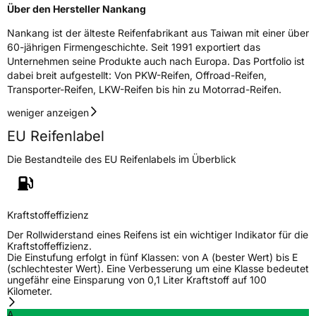
Über den Hersteller Nankang
Nankang ist der älteste Reifenfabrikant aus Taiwan mit einer über
Rollgeräusch (Klasse)
B
60-jährigen Firmengeschichte. Seit 1991 exportiert das
Unternehmen seine Produkte auch nach Europa. Das Portfolio ist
Rollgeräusch (dB)
72
dabei breit aufgestellt: Von PKW-Reifen, Offroad-Reifen,
Fahrzeugklasse
C1
Transporter-Reifen, LKW-Reifen bis hin zu Motorrad-Reifen.
weniger anzeigen
3PMSF / Schneeflockensymbol / Alpine-Symbol
Nein
EU Reifenlabel
EPREL ID
935567
Die Bestandteile des EU Reifenlabels im Überblick
Allgemeine Produktsicherheit (GPSR)
Herstellerkontakt
Nankang Tire Netherlands B.V.,
Kraftstoffeffizienz
PARKSTRAAT 83 2514 JG DEN HAAG
Der Rollwiderstand eines Reifens ist ein wichtiger Indikator für die
Niederlande, shane@nankang.eu
Kraftstoffeffizienz.
Die Einstufung erfolgt in fünf Klassen: von A (bester Wert) bis E
(schlechtester Wert). Eine Verbesserung um eine Klasse bedeutet
ungefähr eine Einsparung von 0,1 Liter Kraftstoff auf 100
Kilometer.
A