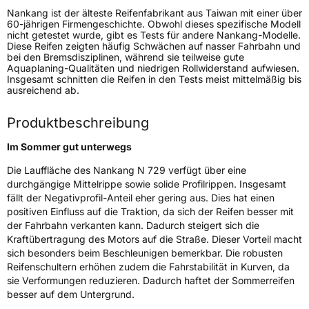
Nankang ist der älteste Reifenfabrikant aus Taiwan mit einer über
Generelle Merkmale
60-jährigen Firmengeschichte. Obwohl dieses spezifische Modell
nicht getestet wurde, gibt es Tests für andere Nankang-Modelle.
Fahrzeugtyp
PKW
Diese Reifen zeigten häufig Schwächen auf nasser Fahrbahn und
bei den Bremsdisziplinen, während sie teilweise gute
Verwendung
Sommerreifen
Aquaplaning-Qualitäten und niedrigen Rollwiderstand aufwiesen.
Insgesamt schnitten die Reifen in den Tests meist mittelmäßig bis
Modellname
N 729
ausreichend ab.
Fahrzeugart
PKW & SUV
Produktbeschreibung
Weitere Eigenschaften
Im Sommer gut unterwegs
Die Lauffläche des Nankang N 729 verfügt über eine
Schlauchtyp
TL
durchgängige Mittelrippe sowie solide Profilrippen. Insgesamt
fällt der Negativprofil-Anteil eher gering aus. Dies hat einen
Zustand
Neureifen
positiven Einfluss auf die Traktion, da sich der Reifen besser mit
der Fahrbahn verkanten kann. Dadurch steigert sich die
Kraftübertragung des Motors auf die Straße. Dieser Vorteil macht
EU Label
sich besonders beim Beschleunigen bemerkbar. Die robusten
Reifenschultern erhöhen zudem die Fahrstabilität in Kurven, da
Effizienz
D
sie Verformungen reduzieren. Dadurch haftet der Sommerreifen
besser auf dem Untergrund.
Nasshaftung
B