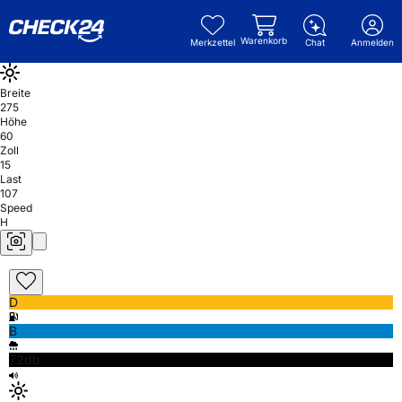
Warenkorb
Merkzettel
Chat
Anmelden
Breite
275
Höhe
60
Zoll
15
Last
107
Speed
H
D
B
72db