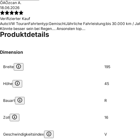
ÖA
Özcan A.
18.06.2026
Verifizierter Kauf
Auto:
VW Touran
Fahrtentyp:
Gemischt
Jährliche Fahrleistung:
bis 30.000 km / Ja
Könnte besser sein bei Regen.... Ansonsten top....
Produktdetails
Dimension
Breite
195
Höhe
45
Bauart
R
Zoll
16
Geschwindigkeitsindex
V