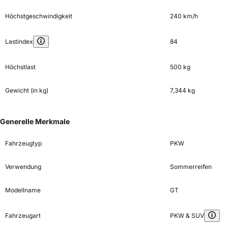
Höchstgeschwindigkeit
240 km/h
Lastindex
84
Höchstlast
500 kg
Gewicht (in kg)
7,344 kg
Generelle Merkmale
Fahrzeugtyp
PKW
Verwendung
Sommerreifen
Modellname
GT
Fahrzeugart
PKW & SUV