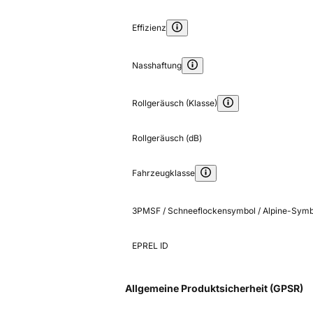
Effizienz
Nasshaftung
Rollgeräusch (Klasse)
Rollgeräusch (dB)
Fahrzeugklasse
3PMSF / Schneeflockensymbol / Alpine-Symb
EPREL ID
Allgemeine Produktsicherheit (GPSR)