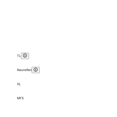
TL
Neureifen
XL
MFS