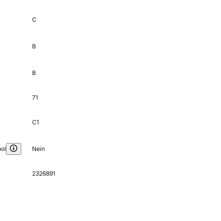
C
B
B
71
C1
ol
Nein
2326891