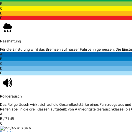
B
C
D
E
Nasshaftung
Für die Einstufung wird das Bremsen auf nasser Fahrbahn gemessen.
Die Einst
A
B
C
D
E
Rollgeräusch
Das Rollgeräusch wirkt sich auf die Gesamtlautstärke eines Fahrzeugs aus
und 
Reifenlabel in die drei Klassen aufgeteilt: von A (niedrigste Geräuschklasse) bi
A
B
/
71
dB
C