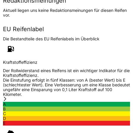
Redaktionsmeinungen
Höchstgeschwindigkeit
300 km/h
Aktuell liegen uns keine Redaktionsmeinungen für diesen Reifen
Lastindex
97
vor.
Höchstlast
730 kg
EU Reifenlabel
Die Bestandteile des EU Reifenlabels im Überblick
Generelle Merkmale
Fahrzeugtyp
PKW
Verwendung
Sommerreifen
Kraftstoffeffizienz
Modellname
Ultra High Performance
Der Rollwiderstand eines Reifens ist ein wichtiger Indikator für die
Kraftstoffeffizienz.
Fahrzeugart
PKW & SUV
Die Einstufung erfolgt in fünf Klassen: von A (bester Wert) bis E
(schlechtester Wert). Eine Verbesserung um eine Klasse bedeutet
ungefähr eine Einsparung von 0,1 Liter Kraftstoff auf 100
Kilometer.
Weitere Eigenschaften
A
Schlauchtyp
TL
B
C
D
Zustand
Neureifen
E