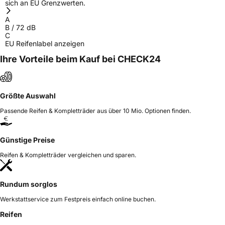
sich an EU Grenzwerten.
Herstellerkontakt
MANUFACTURE FRANCAISE DES
PNEUMATIQUES MICHELIN, place des
A
Carmes-Déchaux 23 63000 Clermont-
B
/
72
dB
Ferrand France, contact@tc.michelin.eu
C
EU Reifenlabel anzeigen
Ihre Vorteile beim Kauf bei CHECK24
Größte Auswahl
Passende Reifen & Kompletträder aus über 10 Mio. Optionen finden.
Günstige Preise
Reifen & Kompletträder vergleichen und sparen.
Rundum sorglos
Werkstattservice zum Festpreis einfach online buchen.
Reifen