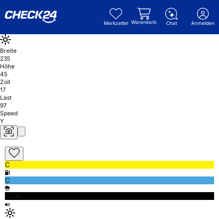
Warenkorb
Merkzettel
Chat
Anmelden
Breite
235
Höhe
45
Zoll
17
Last
97
Speed
Y
C
C
72db