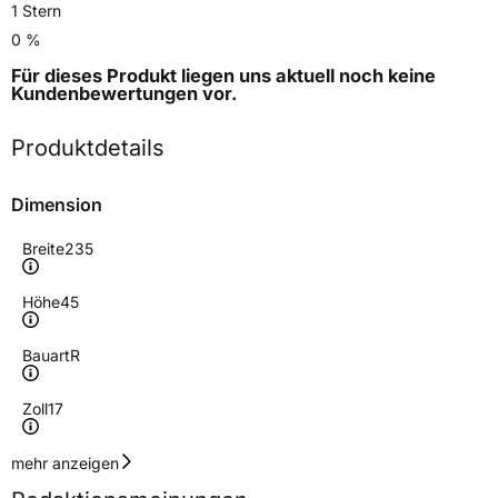
1 Stern
0 %
Für dieses Produkt liegen uns aktuell noch keine
Kundenbewertungen
vor.
Produktdetails
Dimension
Breite
235
Höhe
45
Bauart
R
Zoll
17
Geschwindigkeitsindex
Y
mehr anzeigen