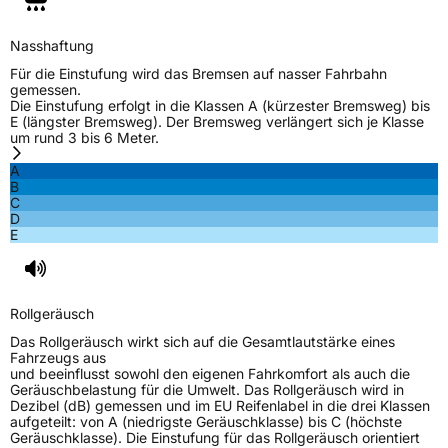
Verstärkt
XL
Nasshaftung
EU Label
Für die Einstufung wird das Bremsen auf nasser Fahrbahn
gemessen.
Die Einstufung erfolgt in die Klassen A (kürzester Bremsweg) bis
Effizienz
C
E (längster Bremsweg). Der Bremsweg verlängert sich je Klasse
um rund 3 bis 6 Meter.
Nasshaftung
C
A
B
C
Rollgeräusch (Klasse)
B
D
E
Rollgeräusch (dB)
72
Fahrzeugklasse
C1
Rollgeräusch
3PMSF / Schneeflockensymbol / Alpine-Symbol
Nein
Das Rollgeräusch wirkt sich auf die Gesamtlautstärke eines
Fahrzeugs aus
und beeinflusst sowohl den eigenen Fahrkomfort als auch die
EPREL ID
417731
Geräuschbelastung für die Umwelt. Das Rollgeräusch wird in
Dezibel (dB) gemessen und im EU Reifenlabel in die drei Klassen
Allgemeine Produktsicherheit (GPSR)
aufgeteilt: von A (niedrigste Geräuschklasse) bis C (höchste
Geräuschklasse). Die Einstufung für das Rollgeräusch orientiert