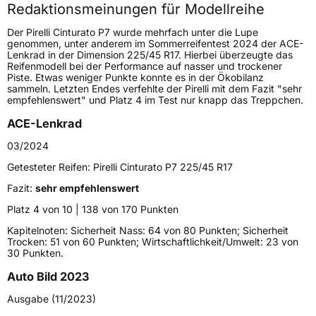
Redaktionsmeinungen für Modellreihe
Höchstgeschwindigkeit
300 km/h
Der Pirelli Cinturato P7 wurde mehrfach unter die Lupe
Lastindex
99
genommen, unter anderem im Sommerreifentest 2024 der ACE-
Lenkrad in der Dimension 225/45 R17. Hierbei überzeugte das
Reifenmodell bei der Performance auf nasser und trockener
Höchstlast
775 kg
Piste. Etwas weniger Punkte konnte es in der Ökobilanz
sammeln. Letzten Endes verfehlte der Pirelli mit dem Fazit "sehr
Gewicht (in kg)
14,046 kg
empfehlenswert" und Platz 4 im Test nur knapp das Treppchen.
ACE-Lenkrad
Generelle Merkmale
03/2024
Fahrzeugtyp
PKW
Getesteter Reifen:
Pirelli Cinturato P7 225/45 R17
Verwendung
Sommerreifen
Fazit:
sehr empfehlenswert
Modellname
Cinturato P7
Platz 4 von 10 | 138 von 170 Punkten
Fahrzeugart
PKW & SUV
Kapitelnoten: Sicherheit Nass: 64 von 80 Punkten; Sicherheit
Trocken: 51 von 60 Punkten; Wirtschaftlichkeit/Umwelt: 23 von
30 Punkten.
Weitere Eigenschaften
Auto Bild 2023
Schlauchtyp
TL
Ausgabe (11/2023)