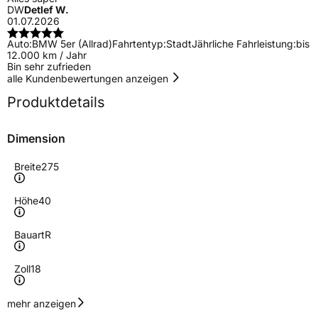
DW
Detlef W.
01.07.2026
Auto:
BMW 5er (Allrad)
Fahrtentyp:
Stadt
Jährliche Fahrleistung:
bis
12.000 km / Jahr
Bin sehr zufrieden
alle Kundenbewertungen anzeigen
Produktdetails
Dimension
Breite
275
Höhe
40
Bauart
R
Zoll
18
Geschwindigkeitsindex
Y
mehr anzeigen