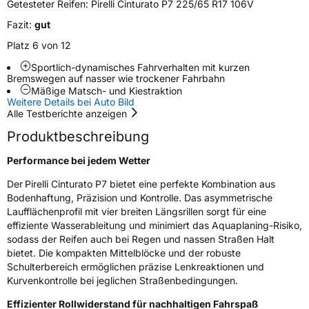
Zustand
Neureifen
Getesteter Reifen:
Pirelli Cinturato P7 225/65 R17 106V
Fazit:
gut
Runflat
RFT
Platz 6 von 12
Sportlich-dynamisches Fahrverhalten mit kurzen
Empfohlen für BMW
*
Bremswegen auf nasser wie trockener Fahrbahn
Empfohlen für Mercedes
MOE
Mäßige Matsch- und Kiestraktion
Weitere Details bei Auto Bild
Alle Testberichte anzeigen
EU Label
Produktbeschreibung
Effizienz
C
Performance bei jedem Wetter
Nasshaftung
A
Der
Pirelli Cinturato P7 bietet eine perfekte Kombination aus
Bodenhaftung, Präzision und Kontrolle. Das asymmetrische
Laufflächenprofil mit vier breiten Längsrillen sorgt für eine
Rollgeräusch (Klasse)
B
effiziente Wasserableitung und minimiert das Aquaplaning-Risiko,
sodass der Reifen auch bei Regen und nassen Straßen Halt
Rollgeräusch (dB)
70
bietet. Die kompakten Mittelblöcke und der robuste
Fahrzeugklasse
C1
Schulterbereich ermöglichen präzise Lenkreaktionen und
Kurvenkontrolle bei jeglichen Straßenbedingungen.
3PMSF / Schneeflockensymbol / Alpine-Symbol
Nein
Effizienter Rollwiderstand für nachhaltigen Fahrspaß