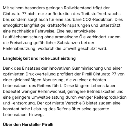
Mit seinem besonders geringen Rollwiderstand trägt der
Eisgrip
Nein
Cinturato P7 nicht nur zur Reduktion des Treibstoffverbrauchs
EPREL ID
594998
bei, sondern sorgt auch für eine spürbare CO2-Reduktion. Dies
ermöglicht langfristige Kraftstoffeinsparungen und unterstützt
Allgemeine Produktsicherheit (GPSR)
eine nachhaltige Fahrweise. Eine neu entwickelte
Laufflächenmischung ohne aromatische Öle verhindert zudem
Herstellerkontakt
PIRELLI TYRE SPA, Viale Piero e Alberto
die Freisetzung gefährlicher Substanzen bei der
Pirelli 25 20126 Milano Italien,
Reifenabnutzung, wodurch die Umwelt geschützt wird.
www.pirelli.com,
consumer.support@pirelli.com
Langlebigkeit und hohe Laufleistung
Dank des Einsatzes der innovativen Gummimischung und einer
optimierten Druckverteilung profitiert der Pirelli Cinturato P7 von
einer gleichmäßigen Abnutzung, die zu einer erhöhten
Lebensdauer des Reifens führt. Diese längere Lebensdauer
bedeutet weniger Reifenwechsel, geringere Betriebskosten und
eine geringere Umweltbelastung durch weniger Reifenproduktion
und -entsorgung. Der optimierte Verschleiß bietet zudem eine
konstant hohe Leistung des Reifens über seine gesamte
Lebensdauer hinweg.
Über den Hersteller Pirelli