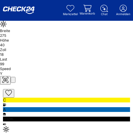
Warenkorb
Merkzettel
Chat
Anmelden
Breite
275
Höhe
40
Zoll
18
Last
99
Speed
Y
C
A
70db