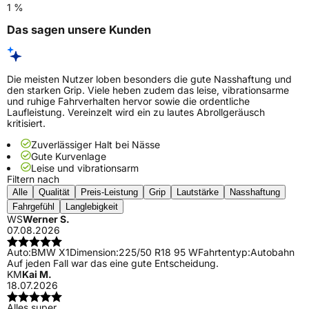
1 %
Das sagen unsere Kunden
Die meisten Nutzer loben besonders die gute Nasshaftung und
den starken Grip. Viele heben zudem das leise, vibrationsarme
und ruhige Fahrverhalten hervor sowie die ordentliche
Laufleistung. Vereinzelt wird ein zu lautes Abrollgeräusch
kritisiert.
Zuverlässiger Halt bei Nässe
Gute Kurvenlage
Leise und vibrationsarm
Filtern nach
Alle
Qualität
Preis-Leistung
Grip
Lautstärke
Nasshaftung
Fahrgefühl
Langlebigkeit
WS
Werner S.
07.08.2026
Auto:
BMW X1
Dimension:
225/50 R18 95 W
Fahrtentyp:
Autobahn
Auf jeden Fall war das eine gute Entscheidung.
KM
Kai M.
18.07.2026
Alles super