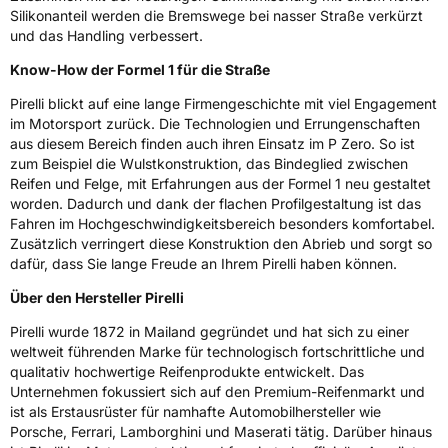
Silikonanteil werden die Bremswege bei nasser Straße verkürzt
und das Handling verbessert.
Rollgeräusch (dB)
68
Know-How der Formel 1 für die Straße
Fahrzeugklasse
C1
Pirelli blickt auf eine lange Firmengeschichte mit viel Engagement
3PMSF / Schneeflockensymbol / Alpine-Symbol
Nein
im Motorsport zurück. Die Technologien und Errungenschaften
aus diesem Bereich finden auch ihren Einsatz im P Zero. So ist
zum Beispiel die Wulstkonstruktion, das Bindeglied zwischen
Eisgrip
Nein
Reifen und Felge, mit Erfahrungen aus der Formel 1 neu gestaltet
EPREL ID
595518
worden. Dadurch und dank der flachen Profilgestaltung ist das
Fahren im Hochgeschwindigkeitsbereich besonders komfortabel.
Allgemeine Produktsicherheit (GPSR)
Zusätzlich verringert diese Konstruktion den Abrieb und sorgt so
dafür, dass Sie lange Freude an Ihrem Pirelli haben können.
Herstellerkontakt
PIRELLI TYRE SPA, Viale Piero e Alberto
Pirelli 25 20126 Milano Italien,
Über den Hersteller Pirelli
www.pirelli.com,
consumer.support@pirelli.com
Pirelli wurde 1872 in Mailand gegründet und hat sich zu einer
weltweit führenden Marke für technologisch fortschrittliche und
qualitativ hochwertige Reifenprodukte entwickelt. Das
Unternehmen fokussiert sich auf den Premium-Reifenmarkt und
ist als Erstausrüster für namhafte Automobilhersteller wie
Porsche, Ferrari, Lamborghini und Maserati tätig. Darüber hinaus