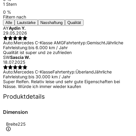
1 Stern
0 %
Filtern nach
Alle
Lautstärke
Nasshaftung
Qualität
AY
Aydin Y.
29.05.2026
Auto:
Mercedes C-Klasse AMG
Fahrtentyp:
Gemischt
Jährliche
Fahrleistung:
bis 6.000 km / Jahr
Qualität ist super und ze zufrieden
SW
Sascia W.
18.07.2025
Auto:
Mercedes C-Klasse
Fahrtentyp:
Überland
Jährliche
Fahrleistung:
bis 30.000 km / Jahr
Super Reifen. Relativ leise und sehr gute Eigenschaften bei
Nässe. Würde ich immer wieder kaufen
Produktdetails
Dimension
Breite
225