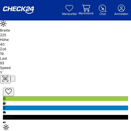
Warenkorb
Merkzettel
Chat
Anmelden
Breite
225
Höhe
40
Zoll
19
Last
93
Speed
Y
B
B
68db