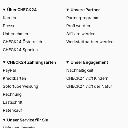
Über CHECK24
Unsere Partner
Karriere
Partnerprogramm
Presse
Profi werden
Unternehmen
Affiliate werden
CHECK24 Österreich
Werkstattpartner werden
CHECK24 Spanien
CHECK24 Zahlungsarten
Unser Engagement
PayPal
Nachhaltigkeit
Kreditkarten
CHECK24
hilft
Kindern
Sofortüberweisung
CHECK24
hilft
der Natur
Rechnung
Lastschrift
Ratenkauf
Unser Service für Sie
Hilfe und Kontakt