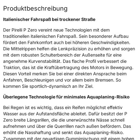
Fahrzeugart
PKW & SUV
Produktbeschreibung
Weitere Eigenschaften
Italienischer Fahrspaß bei trockener Straße
Der Pirelli P Zero vereint neue Technologien mit dem
Schlauchtyp
TL
traditionellen italienischen Fahrspaß. Sein besonderer Aufbau
fördert den Fahrkomfort auch bei höheren Geschwindigkeiten.
Zustand
Neureifen
Die Mittelrippen helfen die Lenkpräzision zu erhöhen und sorgen
mit dem robusten Schulterbereich der Außenseite für eine
angenehme Kurvenstabilität. Das flache Profil verbessert die
Verstärkt
XL
Traktion, das ist die Kraftübertragung des Motors in Bewegung.
Diesen Vorteil merken Sie bei einer direkten Ansprache beim
Runflat
RFT
Anfahren, Beschleunigen und vor allem beim Bremsen. So
kommen Sie sportlich-dynamisch an Ihr Ziel.
EU Label
Überlegene Technologie für minimales Aquaplaning-Risiko
Bei Regen ist es wichtig, dass ein Reifen möglichst effektiv
Effizienz
B
Wasser aus der Aufstandsfläche ableitet. Dafür besitzt der P
Zero breite Längsrillen, die die unerwünschte Nässe schnell
Nasshaftung
B
aufnehmen und über die Querrillen nach außen befördern. Das
erhöht die Nasshaftung und senkt das Aquaplaning-Risiko.
Rollgeräusch (Klasse)
A
Zusammen mit der neuartigen Gummimischung mit einem hohen