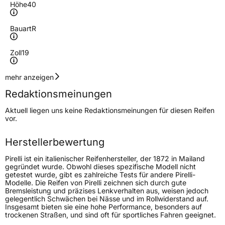
Höhe
40
Bauart
R
Zoll
19
Geschwindigkeitsindex
Y
mehr anzeigen
Redaktionsmeinungen
Höchstgeschwindigkeit
300 km/h
Aktuell liegen uns keine Redaktionsmeinungen für diesen Reifen
Lastindex
93
vor.
Höchstlast
650 kg
Herstellerbewertung
Pirelli ist ein italienischer Reifenhersteller, der 1872 in Mailand
Generelle Merkmale
gegründet wurde. Obwohl dieses spezifische Modell nicht
getestet wurde, gibt es zahlreiche Tests für andere Pirelli-
Fahrzeugtyp
PKW
Modelle. Die Reifen von Pirelli zeichnen sich durch gute
Bremsleistung und präzises Lenkverhalten aus, weisen jedoch
Verwendung
Sommerreifen
gelegentlich Schwächen bei Nässe und im Rollwiderstand auf.
Insgesamt bieten sie eine hohe Performance, besonders auf
Modellname
P Zero LS
trockenen Straßen, und sind oft für sportliches Fahren geeignet.