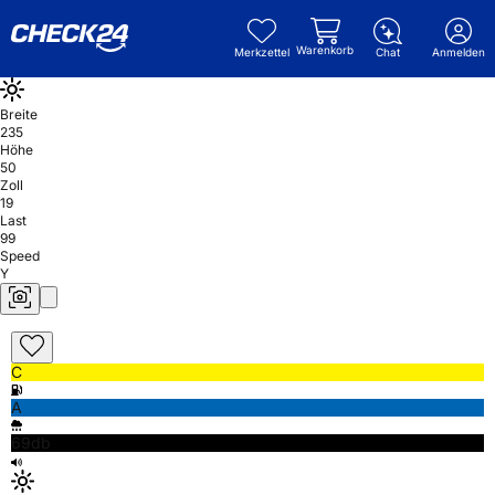
Warenkorb
Merkzettel
Chat
Anmelden
Breite
235
Höhe
50
Zoll
19
Last
99
Speed
Y
C
A
69db