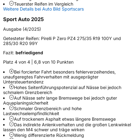
Teuerster Reifen im Vergleich
Schlauchtyp
TL
Weitere Details bei Auto Bild Sportscars
Sport Auto 2025
Zustand
Neureifen
Ausgabe (4/2025)
Felgenschutz
FP
Getesteter Reifen:
Pirelli P Zero PZ4 275/35 R19 100Y und
285/30 R20 99Y
Empfohlen für Mercedes
MO1
Fazit:
befriedigend
Platz 4 von 4 | 6,8 von 10 Punkten
EU Label
Bei forcierter Fahrt besonders fehlerverzeihendes,
Effizienz
C
unaufgeregtes Fahrverhalten mit ausgeprägter
Untersteuertendenz
Hohes Seitenführungspotenzial auf Nässe bei jedoch
Nasshaftung
A
schmalem Grenzbereich
Auf Nässe sehr lange Bremswege bei jedoch guter
Aquaplaningsicherheit
Rollgeräusch (Klasse)
B
Schmaler Grenzbereich und hohe
Lastwechselempfindlichkeit
Auf trockenem Asphalt etwas längere Bremswege
Rollgeräusch (dB)
69
Das indirekte Anlenkverhalten und die großen Lenkwinkel
lassen den M4 schwer und träge wirken
Fahrzeugklasse
C1
Wenig differenzierte Rückmeldung