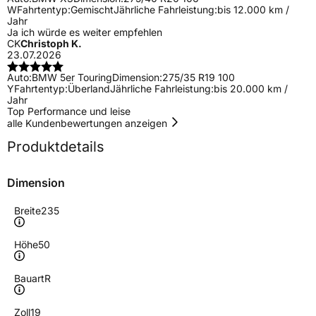
W
Fahrtentyp:
Gemischt
Jährliche Fahrleistung:
bis 12.000 km /
Jahr
Ja ich würde es weiter empfehlen
CK
Christoph K.
23.07.2026
Auto:
BMW 5er Touring
Dimension:
275/35 R19 100
Y
Fahrtentyp:
Überland
Jährliche Fahrleistung:
bis 20.000 km /
Jahr
Top Performance und leise
alle Kundenbewertungen anzeigen
Produktdetails
Dimension
Breite
235
Höhe
50
Bauart
R
Zoll
19