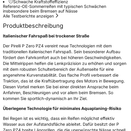
Schwache Kraftstoffeffizienz
3PMSF / Schneeflockensymbol / Alpine-Symbol
Nein
Referenz-OE-Sommerreifen mit typischen Schwächen
insbesondere beim Bremsen auf Nässe
Alle Testberichte anzeigen
Eisgrip
Nein
Produktbeschreibung
EPREL ID
595857
Italienischer Fahrspaß bei trockener Straße
Allgemeine Produktsicherheit (GPSR)
Der Pirelli P Zero PZ4 vereint neue Technologien mit dem
traditionellen italienischen Fahrspaß. Sein besonderer Aufbau
Herstellerkontakt
PIRELLI TYRE SPA, Viale Piero e Alberto
Pirelli 25 20126 Milano Italien,
fördert den Fahrkomfort auch bei höheren Geschwindigkeiten.
www.pirelli.com,
Die Mittelrippen helfen die Lenkpräzision zu erhöhen und sorgen
consumer.support@pirelli.com
mit dem robusten Schulterbereich der Außenseite für eine
angenehme Kurvenstabilität. Das flache Profil verbessert die
Traktion, das ist die Kraftübertragung des Motors in Bewegung.
Diesen Vorteil merken Sie bei einer direkten Ansprache beim
Anfahren, Beschleunigen und vor allem beim Bremsen. So
kommen Sie sportlich-dynamisch an Ihr Ziel.
Überlegene Technologie für minimales Aquaplaning-Risiko
Bei Regen ist es wichtig, dass ein Reifen möglichst effektiv
Wasser aus der Aufstandsfläche ableitet. Dafür besitzt der P
Zero PZ4 breite Längsrillen, die die unerwünschte Nässe schnell