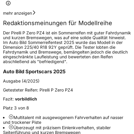
Geschwindigkeitsindex
Y
mehr anzeigen
Redaktionsmeinungen für Modellreihe
Höchstgeschwindigkeit
300 km/h
Der Pirelli P Zero PZ4 ist ein Sommerreifen mit guter Fahrdynamik
Lastindex
99
und kurzen Bremswegen, was auf eine solide Qualität hinweist.
Im Auto Bild Sommerreifentest 2025 wurde das Modell in der
Dimension 225/40 R18 92Y geprüft. Die Tester lobten die
Höchstlast
775 kg
Fahrdynamik und Bremswege, bemängelten jedoch die deutlich
eingeschränkte Laufleistung und bewerteten den Reifen
Gewicht (in kg)
12,15 kg
abschließend als "befriedigend".
Auto Bild Sportscars 2025
Generelle Merkmale
Ausgabe (4/2025)
Fahrzeugtyp
PKW
Getesteter Reifen:
Pirelli P Zero PZ4
Verwendung
Sommerreifen
Fazit:
vorbildlich
Modellname
P Zero PZ4
Platz 3 von 8
Fahrzeugart
PKW & SUV
Multitalent mit ausgewogenem Fahrverhalten auf nasser
und trockener Piste
Überzeugt mit präzisem Einlenkverhalten, stabiler
Weitere Eigenschaften
Seitenführung und kurzen Bremswegen