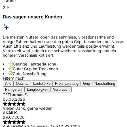
1 Stern
2 %
Das sagen unsere Kunden
Die meisten Nutzer loben das sehr leise, vibrationsarme und
ruhige Fahrverhalten sowie den guten Grip, besonders bei Nässe.
Auch Effizienz und Laufleistung werden teils positiv erwähnt.
Vereinzelt wird jedoch eine schwächere Nasshaftung und ein
höherer Verschleiß kritisiert.
Geringe Fahrgeräusche
Guter Grip im Trockenen
Gute Nasshaftung
Filtern nach
Alle
Qualität
Lautstärke
Preis-Leistung
Grip
Nasshaftung
Fahrgefühl
Langlebigkeit
Verbrauch
TF
Thomas F.
05.08.2026
Vielen Dank, gerne wieder.
AK
Ali K.
29.07.2026
Auto:
BMW X3
Dimension:
275/40 R20 106