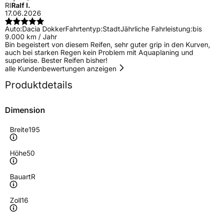
RI
Ralf I.
17.06.2026
Auto:
Dacia Dokker
Fahrtentyp:
Stadt
Jährliche Fahrleistung:
bis
9.000 km / Jahr
Bin begeistert von diesem Reifen, sehr guter grip in den Kurven,
auch bei starken Regen kein Problem mit Aquaplaning und
superleise. Bester Reifen bisher!
alle Kundenbewertungen anzeigen
Produktdetails
Dimension
Breite
195
Höhe
50
Bauart
R
Zoll
16