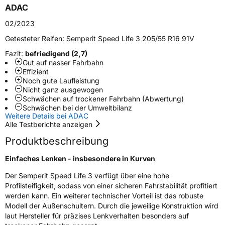
ADAC
Zustand
Neureifen
02/2023
Getesteter Reifen:
Semperit Speed Life 3 205/55 R16 91V
Verstärkt
XL
Fazit:
befriedigend (2,7)
Gut auf nasser Fahrbahn
EU Label
Effizient
Noch gute Laufleistung
Nicht ganz ausgewogen
Effizienz
C
Schwächen auf trockener Fahrbahn (Abwertung)
Schwächen bei der Umweltbilanz
Nasshaftung
B
Weitere Details bei ADAC
Alle Testberichte anzeigen
Rollgeräusch (Klasse)
B
Produktbeschreibung
Einfaches Lenken - insbesondere in Kurven
Rollgeräusch (dB)
72
Der Semperit Speed Life 3 verfügt über eine hohe
Fahrzeugklasse
C1
Profilsteifigkeit, sodass von einer sicheren Fahrstabilität profitiert
werden kann. Ein weiterer technischer Vorteil ist das robuste
3PMSF / Schneeflockensymbol / Alpine-Symbol
Nein
Modell der Außenschultern. Durch die jeweilige Konstruktion wird
laut Hersteller für präzises Lenkverhalten besonders auf