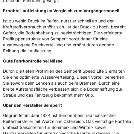
trockener Fahrbahn gesorgt.
Eisgrip
Nein
EPREL ID
492944
Erhöhte Laufleistung im Vergleich zum Vorgängermodell
Ist zu wenig Druck im Reifen, nutzt er schnell ab und der
Allgemeine Produktsicherheit (GPSR)
Kraftstoffverbrauch erhöht sich. Ist der Druck zu hoch, besteht
Gefahr, die Bodenhaftung zu beeinträchtigen. Die verfeinerte
Herstellerkontakt
Continental Reifen Deutschland GmbH,
Profilrippenstruktur von Semperit sorgt daher für eine
Continental-Plaza 1 30175 Hannover
Deutschland,
ausgewogene Druckverteilung und erhöht durch geringe
customerservice_tires@conti.de
Reibung die Laufleistung.
Gute Fahrkontrolle bei Nässe
Durch die tiefen Profilrillen des Semperit Speed Life 3 erhalten
Sie eine optimierte Wasserverteilung. Diesen Vorteil bemerken
Sie sowohl beim Lenken als auch beim Bremsen. Durch eine
breite Aufstandsfläche verbessert sich die Bodenhaftung zur
Straße und das Fahrzeug bekommt mehr Grip.
Über den Hersteller Semperit
Gegründet im Jahr 1824, ist Semperit ein traditionsreicher
Reifenhersteller mit Wurzeln in Österreich. Das vielfältige Portfolio
umfasst Saisonreifen für Sommer- und Winter- sowie
Ganzjahresreifen für unterschiedliche Fahrzeugklassen. Die