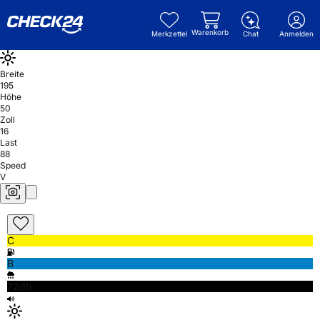
Warenkorb
Merkzettel
Chat
Anmelden
Breite
195
Höhe
50
Zoll
16
Last
88
Speed
V
C
B
72db