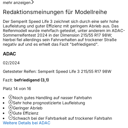
Geschwindigkeitsindex
V
mehr anzeigen
Redaktionsmeinungen für Modellreihe
Höchstgeschwindigkeit
240 km/h
Der Semperit Speed Life 3 zeichnet sich durch eine sehr hohe
Lastindex
88
Laufleistung und guter Effizienz mit geringem Abrieb aus. Das
Reifenmodell wurde mehrfach getestet, unter anderem im ADAC-
Sommerreifentest 2024 in der Dimension 215/55 R17 98W;
Höchstlast
560 kg
hierbei fiel allerdings sein Fahrverhalten auf trockener Straße
negativ auf und es erhielt das Fazit "befriedigend".
Gewicht (in kg)
7,02 kg
ADAC
Generelle Merkmale
02/2024
Fahrzeugtyp
PKW
Getesteter Reifen:
Semperit Speed Life 3 215/55 R17 98W
Verwendung
Sommerreifen
Fazit:
befriedigend (3,1)
Modellname
Speed Life 3
Platz 14 von 16
Fahrzeugart
PKW & SUV
Noch gutes Handling auf nasser Fahrbahn
Sehr hohe prognostizierte Laufleistung
Geringer Abrieb
Weitere Eigenschaften
Gute Effizienz
Schwach bei der Fahrbarkeit auf trockener Fahrbahn
Weitere Details bei ADAC
Schlauchtyp
TL