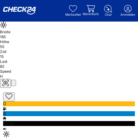
Warenkorb
Merkzettel
Chat
Anmelden
Breite
185
Höhe
55
Zoll
15
Last
82
Speed
H
D
B
69db