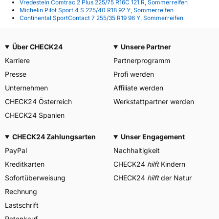
Vredestein Comtrac 2 Plus 225/75 R16C 121 R, Sommerreifen
Michelin Pilot Sport 4 S 225/40 R18 92 Y, Sommerreifen
Continental SportContact 7 255/35 R19 96 Y, Sommerreifen
Über CHECK24
Unsere Partner
Karriere
Partnerprogramm
Presse
Profi werden
Unternehmen
Affiliate werden
CHECK24 Österreich
Werkstattpartner werden
CHECK24 Spanien
CHECK24 Zahlungsarten
Unser Engagement
PayPal
Nachhaltigkeit
Kreditkarten
CHECK24
hilft
Kindern
Sofortüberweisung
CHECK24
hilft
der Natur
Rechnung
Lastschrift
Ratenkauf