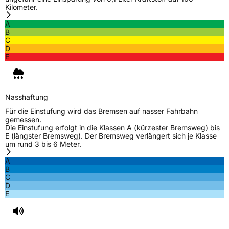
Kilometer.
Eisgrip
Nein
A
EPREL ID
451302
B
C
D
Allgemeine Produktsicherheit (GPSR)
E
Herstellerkontakt
Falken Tyre Europe GmbH, Berliner Strasse
74-76 63065 Offenbach am Main
Deutschland, www.falkentyre.com,
Nasshaftung
info@falkentyre.com
Für die Einstufung wird das Bremsen auf nasser Fahrbahn
gemessen.
Die Einstufung erfolgt in die Klassen A (kürzester Bremsweg) bis
E (längster Bremsweg). Der Bremsweg verlängert sich je Klasse
um rund 3 bis 6 Meter.
A
B
C
D
E