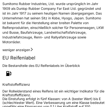
Schlauchtyp
TL
Sumitomo Rubber Industries, Ltd. wurde ursprünglich im Jahr
1909 als Dunlop Rubber Company Far East Ltd. gegründet und
ist im Jahr 1917 zu seinem heutigen Namen übergegangen. Das
Zustand
Neureifen
Unternehmen hat seinen Sitz in Kobe, Hyogo, Japan. Sumitomo
ist bekannt für die Herstellung einer breiten Palette von
Felgenschutz
MFS
Reifenprodukten, einschließlich solcher für Personenwagen, LKW
und Busse, Baufahrzeuge, Landwirtschaftsfahrzeuge,
Industriefahrzeuge, Renn- und Rallyefahrzeuge sowie
EU Label
Motorräder.
weniger anzeigen
Effizienz
D
EU Reifenlabel
Nasshaftung
B
Die Bestandteile des EU Reifenlabels im Überblick
Rollgeräusch (Klasse)
B
Kraftstoffeffizienz
Rollgeräusch (dB)
69
Der Rollwiderstand eines Reifens ist ein wichtiger Indikator für die
Fahrzeugklasse
C1
Kraftstoffeffizienz.
Die Einstufung erfolgt in fünf Klassen: von A (bester Wert) bis E
(schlechtester Wert). Eine Verbesserung um eine Klasse bedeutet
3PMSF / Schneeflockensymbol / Alpine-Symbol
Nein
ungefähr eine Einsparung von 0,1 Liter Kraftstoff auf 100