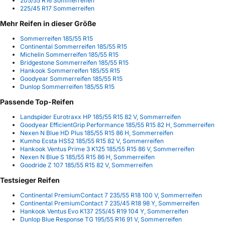
205/55 R16 Sommerreifen
225/45 R17 Sommerreifen
Mehr Reifen in dieser Größe
Sommerreifen 185/55 R15
Continental Sommerreifen 185/55 R15
Michelin Sommerreifen 185/55 R15
Bridgestone Sommerreifen 185/55 R15
Hankook Sommerreifen 185/55 R15
Goodyear Sommerreifen 185/55 R15
Dunlop Sommerreifen 185/55 R15
Passende Top-Reifen
Landspider Eurotraxx HP 185/55 R15 82 V, Sommerreifen
Goodyear EfficientGrip Performance 185/55 R15 82 H, Sommerreifen
Nexen N Blue HD Plus 185/55 R15 86 H, Sommerreifen
Kumho Ecsta HS52 185/55 R15 82 V, Sommerreifen
Hankook Ventus Prime 3 K125 185/55 R15 86 V, Sommerreifen
Nexen N Blue S 185/55 R15 86 H, Sommerreifen
Goodride Z 107 185/55 R15 82 V, Sommerreifen
Testsieger Reifen
Continental PremiumContact 7 235/55 R18 100 V, Sommerreifen
Continental PremiumContact 7 235/45 R18 98 Y, Sommerreifen
Hankook Ventus Evo K137 255/45 R19 104 Y, Sommerreifen
Dunlop Blue Response TG 195/55 R16 91 V, Sommerreifen