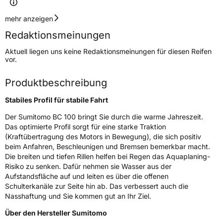
Geschwindigkeitsindex
H
mehr anzeigen
Redaktionsmeinungen
Höchstgeschwindigkeit
210 km/h
Aktuell liegen uns keine Redaktionsmeinungen für diesen Reifen
Lastindex
82
vor.
Höchstlast
475 kg
Produktbeschreibung
Gewicht (in kg)
7,6 kg
Stabiles Profil für stabile Fahrt
Generelle Merkmale
Der Sumitomo BC 100 bringt Sie durch die warme Jahreszeit.
Das optimierte Profil sorgt für eine starke Traktion
Fahrzeugtyp
PKW
(Kraftübertragung des Motors in Bewegung), die sich positiv
beim Anfahren, Beschleunigen und Bremsen bemerkbar macht.
Verwendung
Sommerreifen
Die breiten und tiefen Rillen helfen bei Regen das Aquaplaning-
Modellname
BC 100
Risiko zu senken. Dafür nehmen sie Wasser aus der
Aufstandsfläche auf und leiten es über die offenen
Fahrzeugart
PKW & SUV
Schulterkanäle zur Seite hin ab. Das verbessert auch die
Nasshaftung und Sie kommen gut an Ihr Ziel.
Weitere Eigenschaften
Über den Hersteller Sumitomo