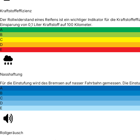
Kraftstoffeffizienz
Der Rollwiderstand eines Reifens ist ein wichtiger Indikator für die Kraftstoffeffi
Einsparung von 0,1 Liter Kraftstoff auf 100 Kilometer.
A
B
C
D
E
Nasshaftung
Für die Einstufung wird das Bremsen auf nasser Fahrbahn gemessen.
Die Einst
A
B
C
D
E
Rollgeräusch