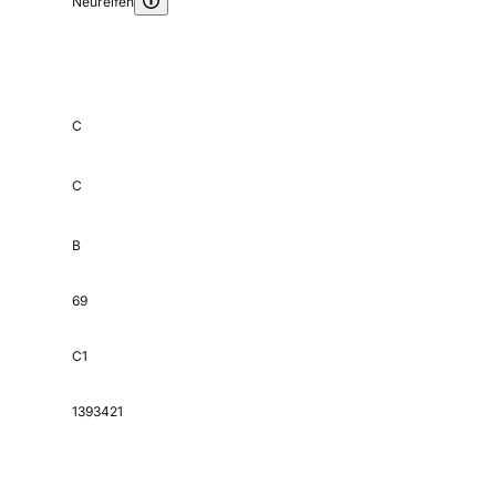
Neureifen
C
C
B
69
C1
1393421