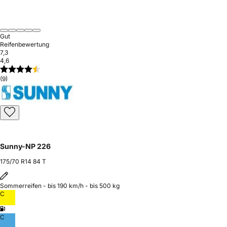
Gut
Reifenbewertung
7,3
4,6
(9)
Sunny-NP 226
175/70 R14 84 T
Sommerreifen - bis 190 km/h - bis 500 kg
C
C