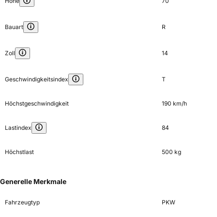
Höhe
70
Bauart
R
Zoll
14
Geschwindigkeitsindex
T
Höchstgeschwindigkeit
190 km/h
Lastindex
84
Höchstlast
500 kg
Generelle Merkmale
Fahrzeugtyp
PKW