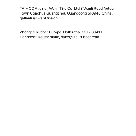
TAI - COM, s.r.o., Wanli Tire Co. Ltd 3 Wanli Road Aotou
Town Conghua Guangzhou Guangdong 510940 China,
gallenliu@wanlitire.cn
Zhongce Rubber Europe, Hollerithallee 17 30419
Hannover Deutschland, sales@zc-rubber.com