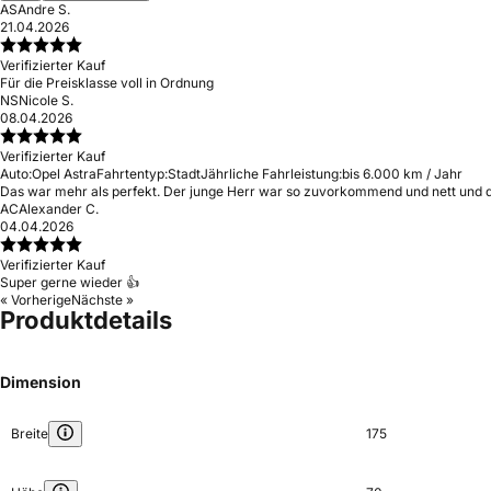
AS
Andre S.
21.04.2026
Verifizierter Kauf
Für die Preisklasse voll in Ordnung
NS
Nicole S.
08.04.2026
Verifizierter Kauf
Auto:
Opel Astra
Fahrtentyp:
Stadt
Jährliche Fahrleistung:
bis 6.000 km / Jahr
Das war mehr als perfekt. Der junge Herr war so zuvorkommend und nett und d
AC
Alexander C.
04.04.2026
Verifizierter Kauf
Super gerne wieder 👍
« Vorherige
Nächste »
Produktdetails
Dimension
Breite
175