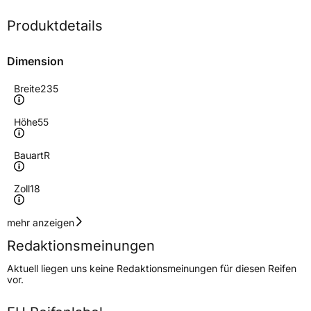
Produktdetails
Dimension
Breite
235
Höhe
55
Bauart
R
Zoll
18
Geschwindigkeitsindex
V
mehr anzeigen
Redaktionsmeinungen
Höchstgeschwindigkeit
240 km/h
Aktuell liegen uns keine Redaktionsmeinungen für diesen Reifen
Lastindex
100
vor.
Höchstlast
800 kg