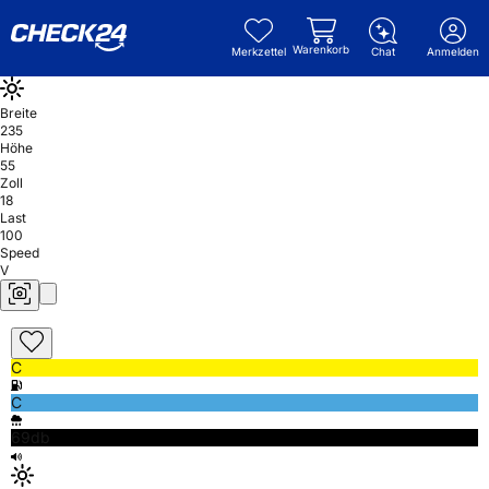
Warenkorb
Merkzettel
Chat
Anmelden
Breite
235
Höhe
55
Zoll
18
Last
100
Speed
V
C
C
69db