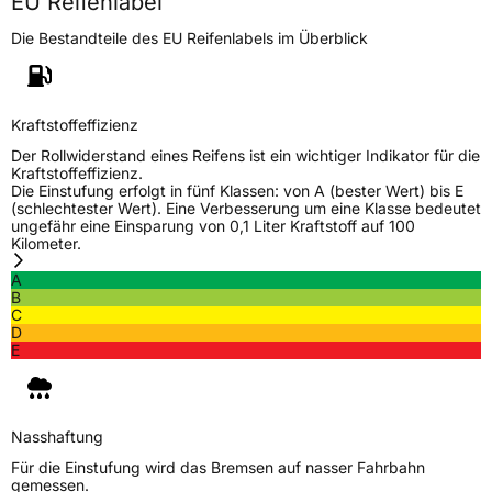
EU Reifenlabel
Die Bestandteile des EU Reifenlabels im Überblick
Generelle Merkmale
Fahrzeugtyp
PKW
Verwendung
Sommerreifen
Kraftstoffeffizienz
Modellname
NU 025
Der Rollwiderstand eines Reifens ist ein wichtiger Indikator für die
Kraftstoffeffizienz.
Fahrzeugart
PKW & SUV
Die Einstufung erfolgt in fünf Klassen: von A (bester Wert) bis E
(schlechtester Wert). Eine Verbesserung um eine Klasse bedeutet
ungefähr eine Einsparung von 0,1 Liter Kraftstoff auf 100
Kilometer.
Weitere Eigenschaften
A
Schlauchtyp
TL
B
C
D
Zustand
Neureifen
E
EU Label
Nasshaftung
Effizienz
C
Für die Einstufung wird das Bremsen auf nasser Fahrbahn
gemessen.