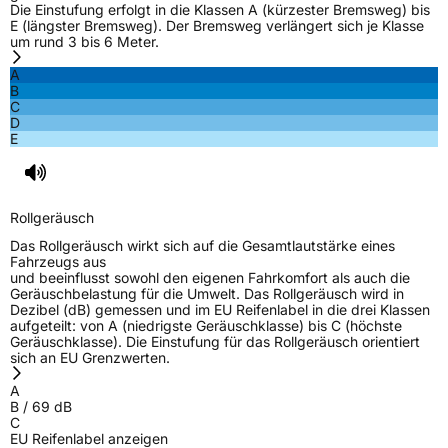
Die Einstufung erfolgt in die Klassen A (kürzester Bremsweg) bis
Nasshaftung
C
E (längster Bremsweg). Der Bremsweg verlängert sich je Klasse
um rund 3 bis 6 Meter.
Rollgeräusch (Klasse)
B
A
B
C
Rollgeräusch (dB)
69
D
E
Fahrzeugklasse
C1
3PMSF / Schneeflockensymbol / Alpine-Symbol
Nein
Rollgeräusch
EPREL ID
1270165
Das Rollgeräusch wirkt sich auf die Gesamtlautstärke eines
Fahrzeugs aus
Allgemeine Produktsicherheit (GPSR)
und beeinflusst sowohl den eigenen Fahrkomfort als auch die
Geräuschbelastung für die Umwelt. Das Rollgeräusch wird in
Dezibel (dB) gemessen und im EU Reifenlabel in die drei Klassen
Herstellerkontakt
TAI - COM, s.r.o., Wanli Tire Co. Ltd 3 Wanli
aufgeteilt: von A (niedrigste Geräuschklasse) bis C (höchste
Road Aotou Town Conghua Guangzhou
Geräuschklasse). Die Einstufung für das Rollgeräusch orientiert
Guangdong 510940 China,
sich an EU Grenzwerten.
gallenliu@wanlitire.cn
A
Verantwortliche
Zhongce Rubber Europe, Hollerithallee 17
B
/
69
dB
in der EU
30419 Hannover Deutschland, sales@zc-
C
rubber.com
EU Reifenlabel anzeigen