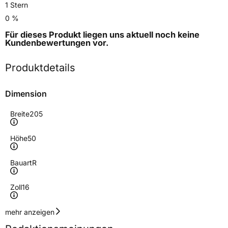
1 Stern
0 %
Für dieses Produkt liegen uns aktuell noch keine
Kundenbewertungen
vor.
Produktdetails
Dimension
Breite
205
Höhe
50
Bauart
R
Zoll
16
Geschwindigkeitsindex
W
mehr anzeigen