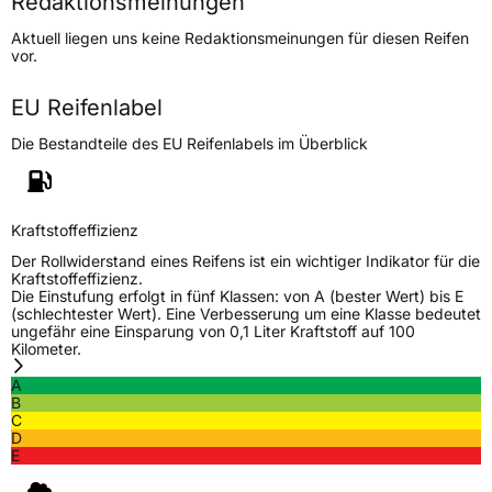
Redaktionsmeinungen
Höchstgeschwindigkeit
270 km/h
Aktuell liegen uns keine Redaktionsmeinungen für diesen Reifen
Lastindex
87
vor.
Höchstlast
545 kg
EU Reifenlabel
Die Bestandteile des EU Reifenlabels im Überblick
Generelle Merkmale
Fahrzeugtyp
PKW
Verwendung
Sommerreifen
Kraftstoffeffizienz
Modellname
P 606
Der Rollwiderstand eines Reifens ist ein wichtiger Indikator für die
Kraftstoffeffizienz.
Fahrzeugart
PKW & SUV
Die Einstufung erfolgt in fünf Klassen: von A (bester Wert) bis E
(schlechtester Wert). Eine Verbesserung um eine Klasse bedeutet
ungefähr eine Einsparung von 0,1 Liter Kraftstoff auf 100
Kilometer.
Weitere Eigenschaften
A
Schlauchtyp
TL
B
C
D
Zustand
Neureifen
E