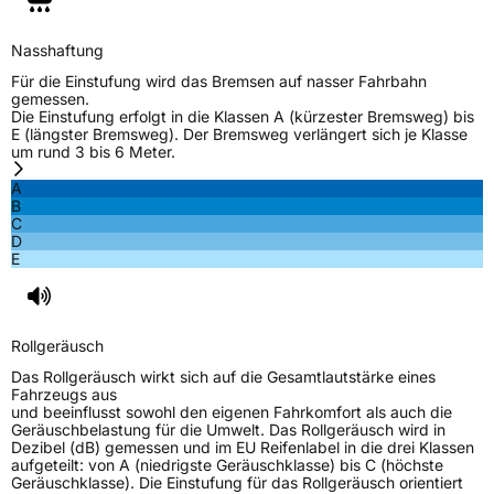
EU Label
Nasshaftung
Effizienz
D
Für die Einstufung wird das Bremsen auf nasser Fahrbahn
gemessen.
Die Einstufung erfolgt in die Klassen A (kürzester Bremsweg) bis
Nasshaftung
B
E (längster Bremsweg). Der Bremsweg verlängert sich je Klasse
um rund 3 bis 6 Meter.
Rollgeräusch (Klasse)
B
A
B
C
Rollgeräusch (dB)
71
D
E
Fahrzeugklasse
C1
3PMSF / Schneeflockensymbol / Alpine-Symbol
Nein
Rollgeräusch
EPREL ID
533461
Das Rollgeräusch wirkt sich auf die Gesamtlautstärke eines
Fahrzeugs aus
Allgemeine Produktsicherheit (GPSR)
und beeinflusst sowohl den eigenen Fahrkomfort als auch die
Geräuschbelastung für die Umwelt. Das Rollgeräusch wird in
Dezibel (dB) gemessen und im EU Reifenlabel in die drei Klassen
Herstellerkontakt
EUCEREP B.V., Roald Dahllaan 33 5629MC
aufgeteilt: von A (niedrigste Geräuschklasse) bis C (höchste
Eindhoven The Netherlands Niederlande,
Geräuschklasse). Die Einstufung für das Rollgeräusch orientiert
eucerep@eucerep.com