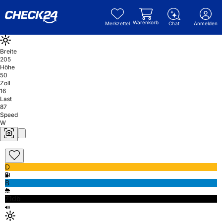
Warenkorb
Merkzettel
Chat
Anmelden
Breite
205
Höhe
50
Zoll
16
Last
87
Speed
W
D
B
71db