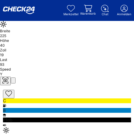
Warenkorb
Merkzettel
Chat
Anmelden
Breite
225
Höhe
40
Zoll
19
Last
93
Speed
Y
C
B
71db