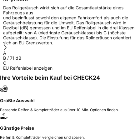
EPREL ID
607379
Das Rollgeräusch wirkt sich auf die Gesamtlautstärke eines
Fahrzeugs aus
Allgemeine Produktsicherheit (GPSR)
und beeinflusst sowohl den eigenen Fahrkomfort als auch die
Geräuschbelastung für die Umwelt. Das Rollgeräusch wird in
Dezibel (dB) gemessen und im EU Reifenlabel in die drei Klassen
Herstellerkontakt
TOURADOR, Haier Road Lao Shan District
aufgeteilt: von A (niedrigste Geräuschklasse) bis C (höchste
Qingdao China, ZOE.LI@OTAITIRE.COM
Geräuschklasse). Die Einstufung für das Rollgeräusch orientiert
sich an EU Grenzwerten.
Verantwortliche
Zhongce Rubber Europe, Hollerithallee 17
in der EU
30419 Hannover Deutschland, sales@zc-
A
rubber.com
B
/
71
dB
C
EU Reifenlabel anzeigen
Ihre Vorteile beim Kauf bei CHECK24
Größte Auswahl
Passende Reifen & Kompletträder aus über 10 Mio. Optionen finden.
Günstige Preise
Reifen & Kompletträder vergleichen und sparen.