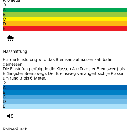
Kilometer.
Weitere Eigenschaften
A
Schlauchtyp
TL
B
C
D
Zustand
Neureifen
E
Verstärkt
XL
Nasshaftung
EU Label
Für die Einstufung wird das Bremsen auf nasser Fahrbahn
gemessen.
Die Einstufung erfolgt in die Klassen A (kürzester Bremsweg) bis
Effizienz
C
E (längster Bremsweg). Der Bremsweg verlängert sich je Klasse
um rund 3 bis 6 Meter.
Nasshaftung
B
A
B
C
Rollgeräusch (Klasse)
B
D
E
Rollgeräusch (dB)
71
Fahrzeugklasse
C1
Rollgeräusch