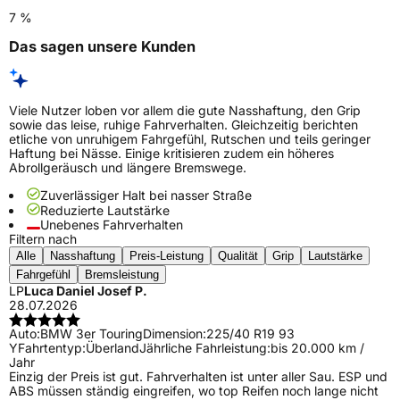
7 %
Das sagen unsere Kunden
Viele Nutzer loben vor allem die gute Nasshaftung, den Grip
sowie das leise, ruhige Fahrverhalten. Gleichzeitig berichten
etliche von unruhigem Fahrgefühl, Rutschen und teils geringer
Haftung bei Nässe. Einige kritisieren zudem ein höheres
Abrollgeräusch und längere Bremswege.
Zuverlässiger Halt bei nasser Straße
Reduzierte Lautstärke
Unebenes Fahrverhalten
Filtern nach
Alle
Nasshaftung
Preis-Leistung
Qualität
Grip
Lautstärke
Fahrgefühl
Bremsleistung
LP
Luca Daniel Josef P.
28.07.2026
Auto:
BMW 3er Touring
Dimension:
225/40 R19 93
Y
Fahrtentyp:
Überland
Jährliche Fahrleistung:
bis 20.000 km /
Jahr
Einzig der Preis ist gut. Fahrverhalten ist unter aller Sau. ESP und
ABS müssen ständig eingreifen, wo top Reifen noch lange nicht