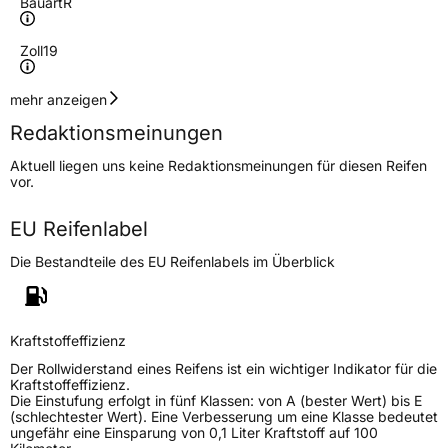
Bauart
R
Zoll
19
Geschwindigkeitsindex
Y
mehr anzeigen
Redaktionsmeinungen
Höchstgeschwindigkeit
300 km/h
Aktuell liegen uns keine Redaktionsmeinungen für diesen Reifen
Lastindex
93
vor.
Höchstlast
650 kg
EU Reifenlabel
Die Bestandteile des EU Reifenlabels im Überblick
Generelle Merkmale
Fahrzeugtyp
PKW
Verwendung
Sommerreifen
Kraftstoffeffizienz
Modellname
X Speed TU1
Der Rollwiderstand eines Reifens ist ein wichtiger Indikator für die
Kraftstoffeffizienz.
Fahrzeugart
PKW & SUV
Die Einstufung erfolgt in fünf Klassen: von A (bester Wert) bis E
(schlechtester Wert). Eine Verbesserung um eine Klasse bedeutet
ungefähr eine Einsparung von 0,1 Liter Kraftstoff auf 100