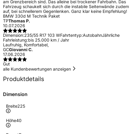
am Grenzbereich sind. Das alleine bei trockener Fahrbahn. Das
Fahrzeug schaukelt sich durch die instabile Seitenwände zudem
auf, bei schnellerem Gegenlenken. Ganz klar keine Empfehlung!
BMW 330d M Technik Paket
TP
Thomas P.
10.07.2026
Dimension:
235/55 R17 103 W
Fahrtentyp:
Autobahn
Jährliche
Fahrleistung:
bis 25.000 km / Jahr
Laufruhig, Komfortabel,
GC
Giovanni C.
17.06.2026
Gut
alle Kundenbewertungen anzeigen
Produktdetails
Dimension
Breite
225
Höhe
40