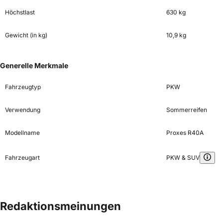
Höchstlast
630 kg
Gewicht (in kg)
10,9 kg
Generelle Merkmale
Fahrzeugtyp
PKW
Verwendung
Sommerreifen
Modellname
Proxes R40A
Fahrzeugart
PKW & SUV
Redaktionsmeinungen