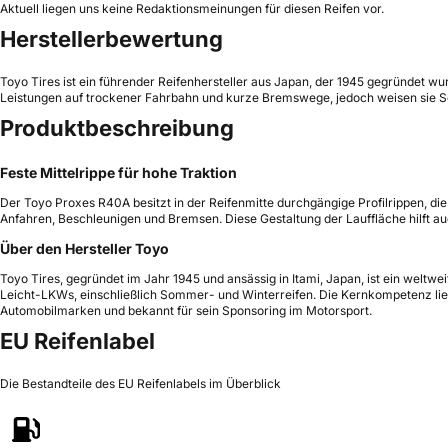
Aktuell liegen uns keine Redaktionsmeinungen für diesen Reifen vor.
Herstellerbewertung
Toyo Tires ist ein führender Reifenhersteller aus Japan, der 1945 gegründet wu
Leistungen auf trockener Fahrbahn und kurze Bremswege, jedoch weisen sie Sch
Produktbeschreibung
Feste Mittelrippe für hohe Traktion
Der Toyo Proxes R40A besitzt in der Reifenmitte durchgängige Profilrippen, di
Anfahren, Beschleunigen und Bremsen. Diese Gestaltung der Lauffläche hilft 
Über den Hersteller Toyo
Toyo Tires, gegründet im Jahr 1945 und ansässig in Itami, Japan, ist ein weltw
Leicht-LKWs, einschließlich Sommer- und Winterreifen. Die Kernkompetenz lieg
Automobilmarken und bekannt für sein Sponsoring im Motorsport.
EU Reifenlabel
Die Bestandteile des EU Reifenlabels im Überblick