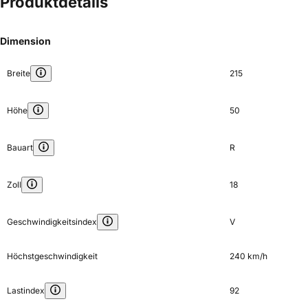
Produktdetails
Dimension
Breite
215
Höhe
50
Bauart
R
Zoll
18
Geschwindigkeitsindex
V
Höchstgeschwindigkeit
240 km/h
Lastindex
92