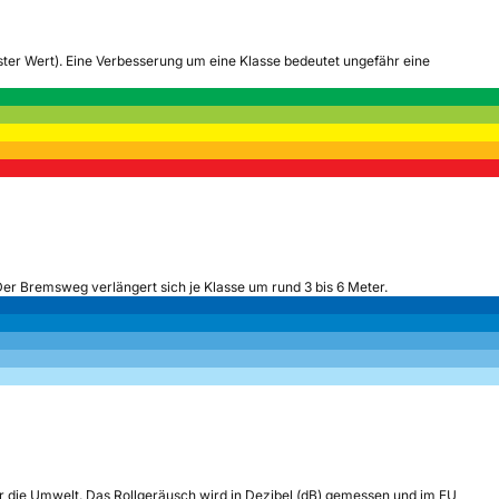
tester Wert). Eine Verbesserung um eine Klasse bedeutet ungefähr eine
Der Bremsweg verlängert sich je Klasse um rund 3 bis 6 Meter.
r die Umwelt. Das Rollgeräusch wird in Dezibel (dB) gemessen und im EU