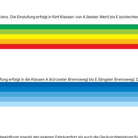
zienz.
Die Einstufung erfolgt in fünf Klassen: von A (bester Wert) bis E (schlech
ufung erfolgt in die Klassen A (kürzester Bremsweg) bis E (längster Bremsweg). 
beeinflusst sowohl den eigenen Fahrkomfort als auch die Geräuschbelastung fü