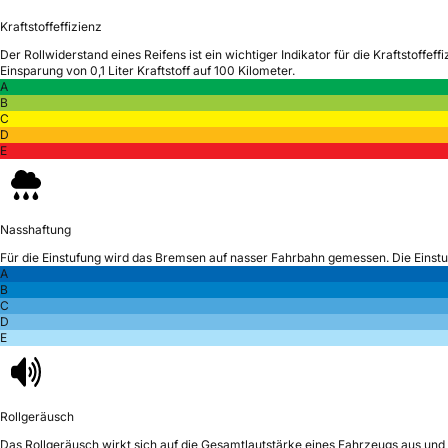
Kraftstoffeffizienz
Der Rollwiderstand eines Reifens ist ein wichtiger Indikator für die Kraftstoffeffi
Einsparung von 0,1 Liter Kraftstoff auf 100 Kilometer.
A
B
C
D
E
Nasshaftung
Für die Einstufung wird das Bremsen auf nasser Fahrbahn gemessen.
Die Einst
A
B
C
D
E
Rollgeräusch
Das Rollgeräusch wirkt sich auf die Gesamtlautstärke eines Fahrzeugs aus
und 