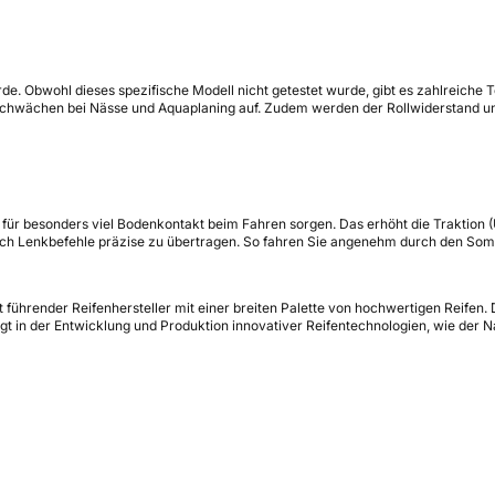
rde. Obwohl dieses spezifische Modell nicht getestet wurde, gibt es zahlreiche
wächen bei Nässe und Aquaplaning auf. Zudem werden der Rollwiderstand und di
e für besonders viel Bodenkontakt beim Fahren sorgen. Das erhöht die Traktion 
auch Lenkbefehle präzise zu übertragen. So fahren Sie angenehm durch den So
eit führender Reifenhersteller mit einer breiten Palette von hochwertigen Reife
t in der Entwicklung und Produktion innovativer Reifentechnologien, wie der N