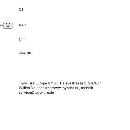
C1
ol
Nein
Nein
604610
Toyo Tire Europe GmbH, Halskestrasse 3-5 47877
Willich Deutschland,www.toyotire.eu, technik-
service@toyo-tire.de