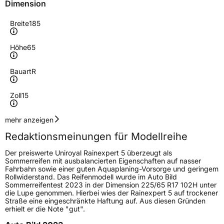
Dimension
Breite
185
Höhe
65
Bauart
R
Zoll
15
Geschwindigkeitsindex
H
mehr anzeigen
Redaktionsmeinungen für Modellreihe
Höchstgeschwindigkeit
210 km/h
Der preiswerte Uniroyal Rainexpert 5 überzeugt als
Lastindex
88
Sommerreifen mit ausbalancierten Eigenschaften auf nasser
Fahrbahn sowie einer guten Aquaplaning-Vorsorge und geringem
Rollwiderstand. Das Reifenmodell wurde im Auto Bild
Höchstlast
560 kg
Sommerreifentest 2023 in der Dimension 225/65 R17 102H unter
die Lupe genommen. Hierbei wies der Rainexpert 5 auf trockener
Gewicht (in kg)
7,342 kg
Straße eine eingeschränkte Haftung auf. Aus diesen Gründen
erhielt er die Note "gut".
Generelle Merkmale