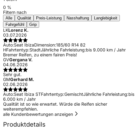
0 %
Filtern nach
Alle
Qualität
Preis-Leistung
Nasshaftung
Langlebigkeit
Fahrgefühl
Grip
LK
Lorenz K.
03.07.2026
Auto:
Seat Ibiza
Dimension:
185/60 R14 82
H
Fahrtentyp:
Stadt
Jährliche Fahrleistung:
bis 9.000 km / Jahr
Bremer Reifen, zu einem fairen Preis!
GV
Gergana V.
04.06.2026
Sehr gut.
GM
Gerhard M.
02.06.2026
Auto:
Seat Ibiza ST
Fahrtentyp:
Gemischt
Jährliche Fahrleistung:
bis
6.000 km / Jahr
Qualität ist so wie erwartet. Würde die Reifen sicher
weiterempfehlen.
alle Kundenbewertungen anzeigen
Produktdetails