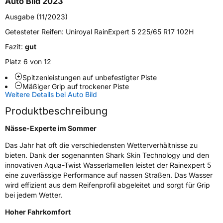
Auto Bild 2023
Fahrzeugtyp
PKW
Ausgabe (11/2023)
Verwendung
Sommerreifen
Getesteter Reifen:
Uniroyal RainExpert 5 225/65 R17 102H
Modellname
Rainexpert 5
Fazit:
gut
Fahrzeugart
PKW & SUV
Platz 6 von 12
Spitzenleistungen auf unbefestigter Piste
Mäßiger Grip auf trockener Piste
Weitere Eigenschaften
Weitere Details bei Auto Bild
Schlauchtyp
TL
Produktbeschreibung
Nässe-Experte im Sommer
Zustand
Neureifen
Das Jahr hat oft die verschiedensten Wetterverhältnisse zu
bieten. Dank der sogenannten Shark Skin Technology und den
EU Label
innovativen Aqua-Twist Wasserlamellen leistet der Rainexpert 5
eine zuverlässige Performance auf nassen Straßen. Das Wasser
Effizienz
C
wird effizient aus dem Reifenprofil abgeleitet und sorgt für Grip
bei jedem Wetter.
Nasshaftung
A
Hoher Fahrkomfort