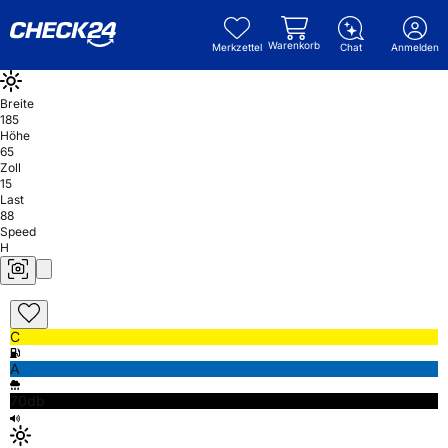
Warenkorb
Merkzettel
Chat
Anmelden
Breite
185
Höhe
65
Zoll
15
Last
88
Speed
H
C
A
70db