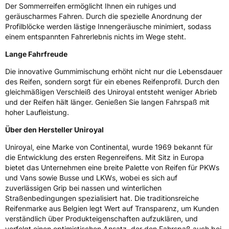
Rollgeräusch (Klasse)
B
Der Sommerreifen ermöglicht Ihnen ein ruhiges und
geräuscharmes Fahren. Durch die spezielle Anordnung der
Profilblöcke werden lästige Innengeräusche minimiert, sodass
Rollgeräusch (dB)
70
einem entspannten Fahrerlebnis nichts im Wege steht.
Fahrzeugklasse
C1
Lange Fahrfreude
3PMSF / Schneeflockensymbol / Alpine-Symbol
Nein
Die innovative Gummimischung erhöht nicht nur die Lebensdauer
des Reifen, sondern sorgt für ein ebenes Reifenprofil. Durch den
gleichmäßigen Verschleiß des Uniroyal entsteht weniger Abrieb
Eisgrip
Nein
und der Reifen hält länger. Genießen Sie langen Fahrspaß mit
EPREL ID
636259
hoher Laufleistung.
Über den Hersteller Uniroyal
Allgemeine Produktsicherheit (GPSR)
Uniroyal, eine Marke von Continental, wurde 1969 bekannt für
Herstellerkontakt
Continental Reifen Deutschland GmbH,
die Entwicklung des ersten Regenreifens. Mit Sitz in Europa
Continental-Plaza 1 30175 Hannover
bietet das Unternehmen eine breite Palette von Reifen für PKWs
Deutschland,
customerservice_tires@conti.de
und Vans sowie Busse und LKWs, wobei es sich auf
zuverlässigen Grip bei nassen und winterlichen
Straßenbedingungen spezialisiert hat. Die traditionsreiche
Reifenmarke aus Belgien legt Wert auf Transparenz, um Kunden
verständlich über Produkteigenschaften aufzuklären, und
verfolgt einen optimistischen Ansatz, der den Fahrspaß auch bei