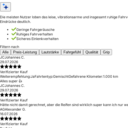
Die meisten Nutzer loben das leise, vibrationsarme und insgesamt ruhige Fahrv
Eindrücke deutlich.
Geringe Fahrgeräusche
Ruhiges Fahrverhalten
Sicheres Einlenkverhalten
Filtern nach
Alle
Preis-Leistung
Lautstärke
Fahrgefühl
Qualität
Grip
JC
Johannes C.
29.07.2026
Verifizierter Kauf
Weiterempfehlung:
Ja
Fahrtentyp:
Gemischt
Gefahrene Kilometer:
1.000 km
Alles super 👍
JC
Johannes C.
29.07.2026
Verifizierter Kauf
Hätte nicht damit gerechnet, aber die Reifen sind wirklich super kann ich nur 
AG
Alexander G.
16.07.2026
Verifizierter Kauf