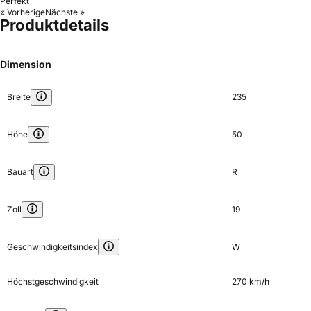
Perfekt
« Vorherige
Nächste »
Produktdetails
Dimension
Breite
235
Höhe
50
Bauart
R
Zoll
19
Geschwindigkeitsindex
W
Höchstgeschwindigkeit
270 km/h