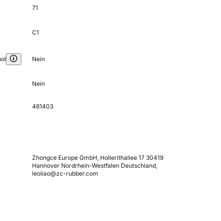
71
C1
ol
Nein
Nein
461403
Zhongce Europe GmbH, Hollerithallee 17 30419
Hannover Nordrhein-Westfalen Deutschland,
leoliao@zc-rubber.com