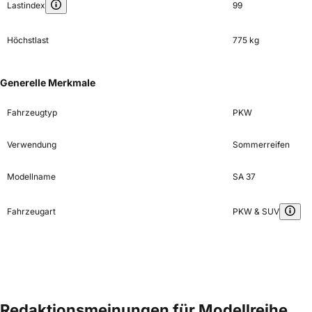
Lastindex
99
Höchstlast
775 kg
Generelle Merkmale
Fahrzeugtyp
PKW
Verwendung
Sommerreifen
Modellname
SA 37
Fahrzeugart
PKW & SUV
Redaktionsmeinungen für Modellreihe