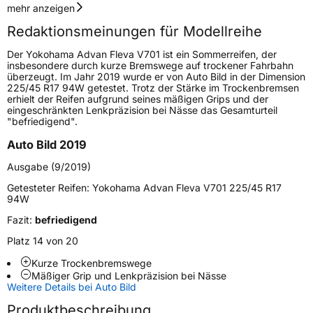
Geschwindigkeitsindex
W
mehr anzeigen
Redaktionsmeinungen für Modellreihe
Höchstgeschwindigkeit
270 km/h
Der Yokohama Advan Fleva V701 ist ein Sommerreifen, der
Lastindex
87
insbesondere durch kurze Bremswege auf trockener Fahrbahn
überzeugt. Im Jahr 2019 wurde er von Auto Bild in der Dimension
225/45 R17 94W getestet. Trotz der Stärke im Trockenbremsen
Höchstlast
545 kg
erhielt der Reifen aufgrund seines mäßigen Grips und der
eingeschränkten Lenkpräzision bei Nässe das Gesamturteil
"befriedigend".
Generelle Merkmale
Auto Bild 2019
Fahrzeugtyp
PKW
Ausgabe (9/2019)
Verwendung
Sommerreifen
Getesteter Reifen:
Yokohama Advan Fleva V701 225/45 R17
Modellname
Advan Fleva V701
94W
Fahrzeugart
PKW & SUV
Fazit:
befriedigend
Platz 14 von 20
Weitere Eigenschaften
Kurze Trockenbremswege
Mäßiger Grip und Lenkpräzision bei Nässe
Schlauchtyp
TL
Weitere Details bei Auto Bild
Produktbeschreibung