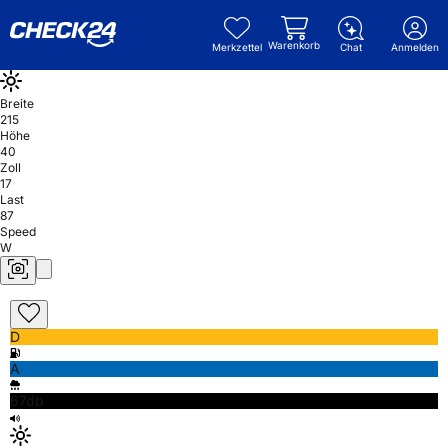
Warenkorb
Merkzettel
Chat
Anmelden
Breite
215
Höhe
40
Zoll
17
Last
87
Speed
W
D
A
67db