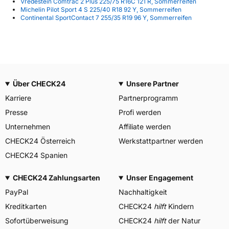
Vredestein Comtrac 2 Plus 225/75 R16C 121 R, Sommerreifen
Michelin Pilot Sport 4 S 225/40 R18 92 Y, Sommerreifen
Continental SportContact 7 255/35 R19 96 Y, Sommerreifen
Über CHECK24
Unsere Partner
Karriere
Partnerprogramm
Presse
Profi werden
Unternehmen
Affiliate werden
CHECK24 Österreich
Werkstattpartner werden
CHECK24 Spanien
CHECK24 Zahlungsarten
Unser Engagement
PayPal
Nachhaltigkeit
Kreditkarten
CHECK24
hilft
Kindern
Sofortüberweisung
CHECK24
hilft
der Natur