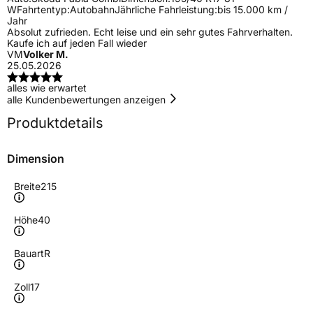
W
Fahrtentyp:
Autobahn
Jährliche Fahrleistung:
bis 15.000 km /
Jahr
Absolut zufrieden. Echt leise und ein sehr gutes Fahrverhalten.
Kaufe ich auf jeden Fall wieder
VM
Volker M.
25.05.2026
alles wie erwartet
alle Kundenbewertungen anzeigen
Produktdetails
Dimension
Breite
215
Höhe
40
Bauart
R
Zoll
17