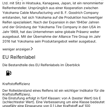
EPREL ID
631203
Ltd. mit Sitz in Hiratsuka, Kanagawa, Japan, ist ein renommierter
Reifenhersteller. Ursprünglich aus einer Kooperation zwischen
Allgemeine Produktsicherheit (GPSR)
Yokohama Cable Manufacturing und B. F. Goodrich Company
entstanden, hat sich Yokohama auf die Produktion hochwertiger
Herstellerkontakt
Yokohama Europe GmbH, Monschauer Str.
Reifen spezialisiert. Nach der Expansion in den 1940er Jahren
12 40549 Düsseldorf, Deutschland,
und der Gründung der Yokohama Tire Company in den USA im
www.yokohama.eu
Jahr 1969, hat das Unternehmen seine globale Präsenz weiter
ausgebaut. Mit der Übernahme der Alliance Tire Group im Jahr
2016 hat Yokohama sein Produktangebot weiter ausgebaut.
weniger anzeigen
EU Reifenlabel
Die Bestandteile des EU Reifenlabels im Überblick
Kraftstoffeffizienz
Der Rollwiderstand eines Reifens ist ein wichtiger Indikator für die
Kraftstoffeffizienz.
Die Einstufung erfolgt in fünf Klassen: von A (bester Wert) bis E
(schlechtester Wert). Eine Verbesserung um eine Klasse bedeutet
ungefähr eine Einsparung von 0,1 Liter Kraftstoff auf 100