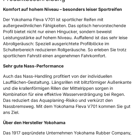
Zustand
Neureifen
Komfort auf hohem Niveau – besonders leiser Sportreifen
Verstärkt
XL
Der Yokohama Fleva V701 ist sportlicher Reifen mit
außergewöhnlichen Fähigkeiten. Das optisch hervorstechende
Profil bietet nicht nur einen Hingucker, sondern beweist
EU Label
Leistungsstärke auf hohem Niveau. Auffallend ist das sehr leise
Abrollgeräusch: Speziell ausgerichtete Profilblöcke im
Effizienz
D
Schulterbereich reduzieren Rollgeräusche. So erleben Sie trotz
sportlichem Fahrstil einen angenehmen Fahrkomfort.
Nasshaftung
A
Sehr gute Nass-Performance
Rollgeräusch (Klasse)
A
Auch das Nass-Handling profitiert von der individuellen
Laufflächen-Gestaltung. Längsrillen mit blitzförmiger Außenkante
und die krallenförmigen Rillen der Mittelrippen sorgen in
Rollgeräusch (dB)
67
Kombination für eine effektive Wasserverdrängung bei Regen.
Fahrzeugklasse
C1
Das reduziert das Aquaplaning-Risiko und verkürzt den
Nassbremsweg. Mit dem Yokohama Fleva V701 kommen Sie gut
ans Ziel.
3PMSF / Schneeflockensymbol / Alpine-Symbol
Nein
Über den Hersteller Yokohama
Eisgrip
Nein
Das 1917 gegründete Unternehmen Yokohama Rubber Company,