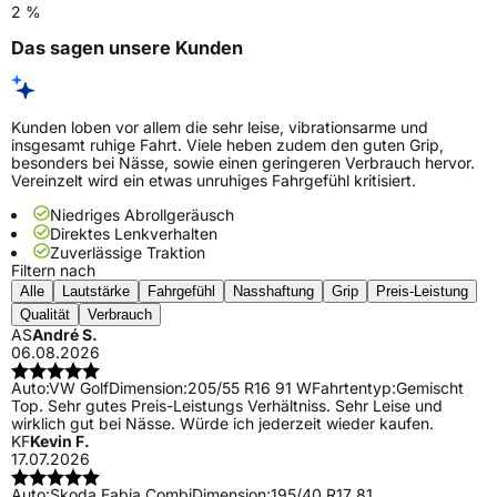
2 %
Das sagen unsere Kunden
Kunden loben vor allem die sehr leise, vibrationsarme und
insgesamt ruhige Fahrt. Viele heben zudem den guten Grip,
besonders bei Nässe, sowie einen geringeren Verbrauch hervor.
Vereinzelt wird ein etwas unruhiges Fahrgefühl kritisiert.
Niedriges Abrollgeräusch
Direktes Lenkverhalten
Zuverlässige Traktion
Filtern nach
Alle
Lautstärke
Fahrgefühl
Nasshaftung
Grip
Preis-Leistung
Qualität
Verbrauch
AS
André S.
06.08.2026
Auto:
VW Golf
Dimension:
205/55 R16 91 W
Fahrtentyp:
Gemischt
Top. Sehr gutes Preis-Leistungs Verhältniss. Sehr Leise und
wirklich gut bei Nässe. Würde ich jederzeit wieder kaufen.
KF
Kevin F.
17.07.2026
Auto:
Skoda Fabia Combi
Dimension:
195/40 R17 81