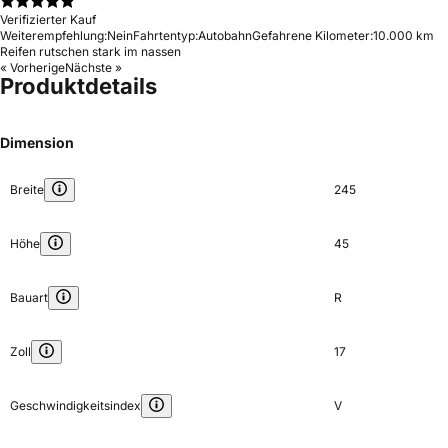
Verifizierter Kauf
Weiterempfehlung:
Nein
Fahrtentyp:
Autobahn
Gefahrene Kilometer:
10.000 km
Reifen rutschen stark im nassen
« Vorherige
Nächste »
Produktdetails
Dimension
Breite
245
Höhe
45
Bauart
R
Zoll
17
Geschwindigkeitsindex
V