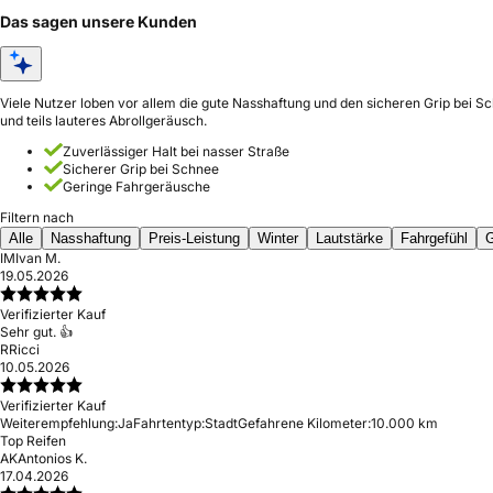
Das sagen unsere Kunden
Viele Nutzer loben vor allem die gute Nasshaftung und den sicheren Grip bei S
und teils lauteres Abrollgeräusch.
Zuverlässiger Halt bei nasser Straße
Sicherer Grip bei Schnee
Geringe Fahrgeräusche
Filtern nach
Alle
Nasshaftung
Preis-Leistung
Winter
Lautstärke
Fahrgefühl
G
IM
Ivan M.
19.05.2026
Verifizierter Kauf
Sehr gut. 👍
R
Ricci
10.05.2026
Verifizierter Kauf
Weiterempfehlung:
Ja
Fahrtentyp:
Stadt
Gefahrene Kilometer:
10.000 km
Top Reifen
AK
Antonios K.
17.04.2026