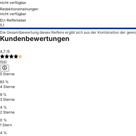
nicht verfügbar
Redaktionsmeinungen
nicht verfügbar
EU-Reifenlabel
5,1
Die Gesamtbewertung dieses Reifens ergibt sich aus der Kombination der gewi
Kundenbewertungen
4,7
/5
(55)
5 Sterne
83 %
4 Sterne
9 %
3 Sterne
4 %
2 Sterne
0 %
1 Stern
4 %