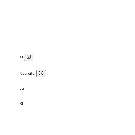
TL
Neureifen
Ja
XL