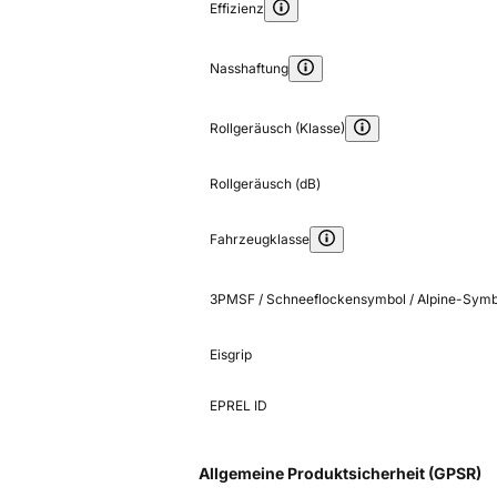
Effizienz
Nasshaftung
Rollgeräusch (Klasse)
Rollgeräusch (dB)
Fahrzeugklasse
3PMSF / Schneeflockensymbol / Alpine-Symb
Eisgrip
EPREL ID
Allgemeine Produktsicherheit (GPSR)