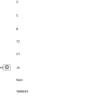
C
C
B
72
C1
ol
Ja
Nein
1996645