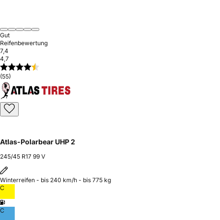
Gut
Reifenbewertung
7,4
4,7
(55)
Atlas-Polarbear UHP 2
245/45 R17 99 V
Winterreifen - bis 240 km/h - bis 775 kg
C
C