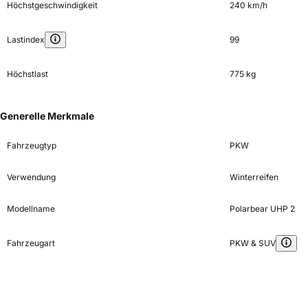
Höchstgeschwindigkeit
240 km/h
Lastindex
99
Höchstlast
775 kg
Generelle Merkmale
Fahrzeugtyp
PKW
Verwendung
Winterreifen
Modellname
Polarbear UHP 2
Fahrzeugart
PKW & SUV