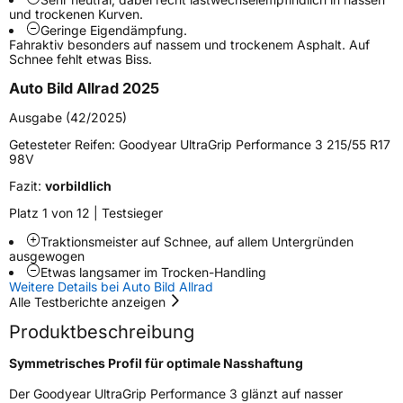
M+S
Ja
und trockenen Kurven.
Geringe Eigendämpfung.
Verstärkt
XL
Fahraktiv besonders auf nassem und trockenem Asphalt. Auf
Schnee fehlt etwas Biss.
Felgenschutz
FP
Auto Bild Allrad 2025
Ausgabe (42/2025)
EU Label
Getesteter Reifen:
Goodyear UltraGrip Performance 3 215/55 R17
98V
Effizienz
C
Fazit:
vorbildlich
Nasshaftung
C
Platz 1 von 12 | Testsieger
Traktionsmeister auf Schnee, auf allem Untergründen
Rollgeräusch (Klasse)
B
ausgewogen
Etwas langsamer im Trocken-Handling
Weitere Details bei Auto Bild Allrad
Rollgeräusch (dB)
70
Alle Testberichte anzeigen
Fahrzeugklasse
C1
Produktbeschreibung
Symmetrisches Profil für optimale Nasshaftung
3PMSF / Schneeflockensymbol / Alpine-Symbol
Ja
Der Goodyear UltraGrip Performance 3 glänzt auf nasser