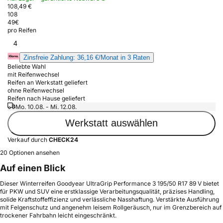
108,49 €
108
49
€
pro Reifen
4
Zinsfreie Zahlung: 36,16 €/Monat in 3 Raten
Beliebte Wahl
mit Reifenwechsel
Reifen an Werkstatt geliefert
ohne Reifenwechsel
Reifen nach Hause geliefert
Mo. 10.08. - Mi. 12.08.
Werkstatt auswählen
Verkauf durch
CHECK24
20 Optionen ansehen
Auf einen Blick
Dieser Winterreifen Goodyear UltraGrip Performance 3 195/50 R17 89 V bietet
für PKW und SUV eine erstklassige Verarbeitungsqualität, präzises Handling,
solide Kraftstoffeffizienz und verlässliche Nasshaftung. Verstärkte Ausführung
mit Felgenschutz und angenehm leisem Rollgeräusch, nur im Grenzbereich auf
trockener Fahrbahn leicht eingeschränkt.