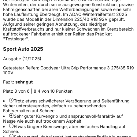
Lastindex
89
Winterreifen, der durch seine ausgewogene Konstruktion, präzise
Fahreigenschaften bei allen Wetterbedingungen sowie eine sehr
hohe Laufleistung überzeugt. Im ADAC-Winterreifentest 2025
Höchstlast
580 kg
wurde das Modell in der Dimension 225/40 R18 92V geprüft.
Aufgrund seiner geringen Abnutzung, des niedrigen
Gewicht (in kg)
8,05 kg
Kraftstoffverbrauchs und nur kleiner Schwächen im Grenzbereich
auf trockener Fahrbahn erhielt der Reifen das Prädikat
"Testsieger".
Generelle Merkmale
Sport Auto 2025
Fahrzeugtyp
PKW
Ausgabe (11/2025)
Verwendung
Winterreifen
Getesteter Reifen:
Goodyear UltraGrip Performance 3 275/35 R19
Modellname
UltraGrip Performance 3
100V
Fahrzeugart
PKW & SUV
Fazit:
sehr gut
Platz 3 von 6 | 8,4 von 10 Punkten
Weitere Eigenschaften
Trotz etwas schwächerer Verzögerung und Seitenführung
sicher untersteuerndes, einfach zu beherrschendes
Schlauchtyp
TL
Fahrverhalten auf Schnee.
Sehr guter Kurvengrip und anspruchsvoll-fahraktiv auf
Nässe wie auch auf trockenem Asphalt.
Zustand
Neureifen
Etwas längere Bremswege, aber einfaches Handling auf
Schnee.
Sehr neutral, dabei recht lastwechselempfindlich in nassen