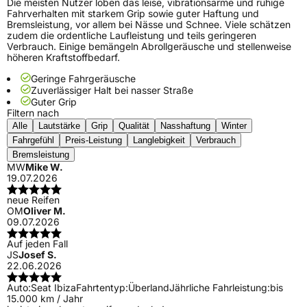
Die meisten Nutzer loben das leise, vibrationsarme und ruhige
Fahrverhalten mit starkem Grip sowie guter Haftung und
Bremsleistung, vor allem bei Nässe und Schnee. Viele schätzen
zudem die ordentliche Laufleistung und teils geringeren
Verbrauch. Einige bemängeln Abrollgeräusche und stellenweise
höheren Kraftstoffbedarf.
Geringe Fahrgeräusche
Zuverlässiger Halt bei nasser Straße
Guter Grip
Filtern nach
Alle
Lautstärke
Grip
Qualität
Nasshaftung
Winter
Fahrgefühl
Preis-Leistung
Langlebigkeit
Verbrauch
Bremsleistung
MW
Mike W.
19.07.2026
neue Reifen
OM
Oliver M.
09.07.2026
Auf jeden Fall
JS
Josef S.
22.06.2026
Auto:
Seat Ibiza
Fahrtentyp:
Überland
Jährliche Fahrleistung:
bis
15.000 km / Jahr