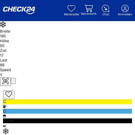
Warenkorb
Merkzettel
Chat
Anmelden
Breite
195
Höhe
50
Zoll
17
Last
89
Speed
V
C
C
70db