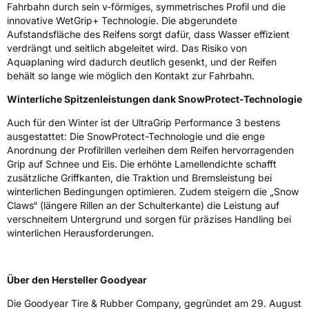
EPREL ID
2253819
Fahrbahn durch sein v-förmiges, symmetrisches Profil und die
innovative WetGrip+ Technologie. Die abgerundete
Allgemeine Produktsicherheit (GPSR)
Aufstandsfläche des Reifens sorgt dafür, dass Wasser effizient
verdrängt und seitlich abgeleitet wird. Das Risiko von
Herstellerkontakt
Goodyear S.A. Innovation Center Avenue
Aquaplaning wird dadurch deutlich gesenkt, und der Reifen
Gordon Smith 7750 Colmar-Berg Luxemburg,
behält so lange wie möglich den Kontakt zur Fahrbahn.
www.goodyear.eu
Winterliche Spitzenleistungen dank SnowProtect-Technologie
Auch für den Winter ist der UltraGrip Performance 3 bestens
ausgestattet: Die SnowProtect-Technologie und die enge
Anordnung der Profilrillen verleihen dem Reifen hervorragenden
Grip auf Schnee und Eis. Die erhöhte Lamellendichte schafft
zusätzliche Griffkanten, die Traktion und Bremsleistung bei
winterlichen Bedingungen optimieren. Zudem steigern die „Snow
Claws“ (längere Rillen an der Schulterkante) die Leistung auf
verschneitem Untergrund und sorgen für präzises Handling bei
winterlichen Herausforderungen.
Über den Hersteller Goodyear
Die Goodyear Tire & Rubber Company, gegründet am 29. August