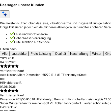
Das sagen unsere Kunden
Die meisten Nutzer loben das leise, vibrationsarme und insgesamt ruhige Fahr
Einige kritisieren jedoch ein deutlicheres Abrollgeräusch und teils höheren Vers
Leise und vibrationsarm
Hohe Wasserverdrängung
Gute Traktion auf Schnee
Filtern nach
Alle
Lautstärke
Preis-Leistung
Qualität
Nasshaftung
Winter
Gri
YB
Yasin B.
04.08.2026
Verifizierter Kauf
Auto:
Nissan Micra
Dimension:
165/70 R14 81 T
Fahrtentyp:
Stadt
top
HR
Heiderose R.
01.08.2026
Verifizierter Kauf
Dimension:
205/55 R16 91 H
Fahrtentyp:
Gemischt
Jährliche Fahrleistung:
bis 12.0
Super Winterreifen für meinen Golf VII. Toller Fahrkomfort. Laufen schön ruhig
FW
Frank W.