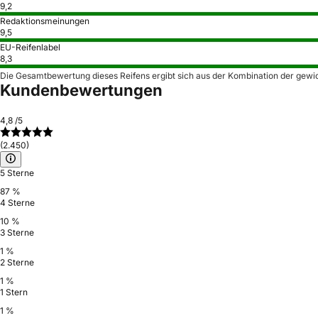
9,2
Redaktionsmeinungen
9,5
EU-Reifenlabel
8,3
Die Gesamtbewertung dieses Reifens ergibt sich aus der Kombination der gewi
Kundenbewertungen
4,8
/5
(2.450)
5 Sterne
87 %
4 Sterne
10 %
3 Sterne
1 %
2 Sterne
1 %
1 Stern
1 %