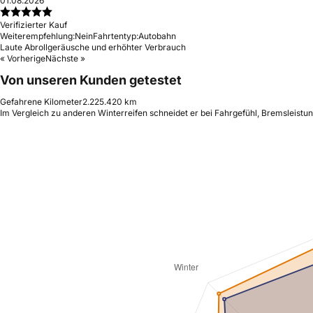
01.08.2026
Verifizierter Kauf
Weiterempfehlung:
Nein
Fahrtentyp:
Autobahn
Laute Abrollgeräusche und erhöhter Verbrauch
« Vorherige
Nächste »
Von unseren Kunden getestet
Gefahrene Kilometer
2.225.420 km
Im Vergleich zu anderen Winterreifen schneidet er bei Fahrgefühl, Bremsleistu