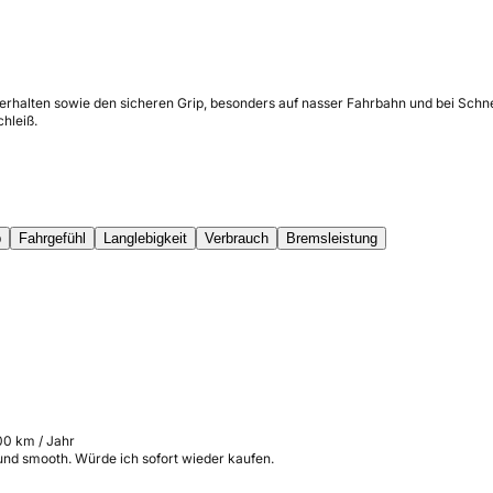
verhalten sowie den sicheren Grip, besonders auf nasser Fahrbahn und bei Sch
chleiß.
p
Fahrgefühl
Langlebigkeit
Verbrauch
Bremsleistung
00 km / Jahr
 und smooth. Würde ich sofort wieder kaufen.