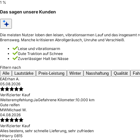
1 %
Das sagen unsere Kunden
Die meisten Nutzer loben den leisen, vibrationsarmen Lauf und das insgesamt 
Bremsweg. Manche kritisieren Abrollgeräusch, Unruhe und Verschleiß.
Leise und vibrationsarm
Gute Traktion auf Schnee
Zuverlässiger Halt bei Nässe
Filtern nach
Alle
Lautstärke
Preis-Leistung
Winter
Nasshaftung
Qualität
Fah
EA
Erhan A.
05.08.2026
Verifizierter Kauf
Weiterempfehlung:
Ja
Gefahrene Kilometer:
10.000 km
Gute reifen
MW
Michael W.
04.08.2026
Verifizierter Kauf
Alles bestens, sehr schnelle Lieferung, sehr zufrieden
H
Harry 0815