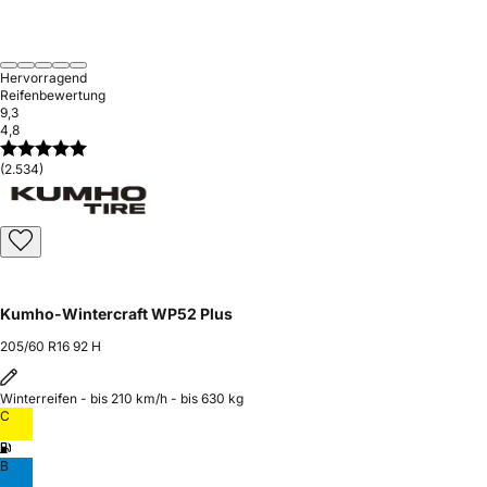
Hervorragend
Reifenbewertung
9,3
4,8
(2.534)
Kumho-Wintercraft WP52 Plus
205/60 R16 92 H
Winterreifen - bis 210 km/h - bis 630 kg
C
B