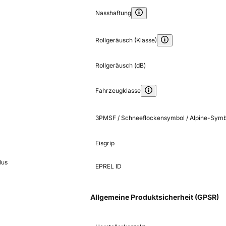
Nasshaftung
Rollgeräusch (Klasse)
Rollgeräusch (dB)
Fahrzeugklasse
3PMSF / Schneeflockensymbol / Alpine-Symb
Eisgrip
lus
EPREL ID
Allgemeine Produktsicherheit (GPSR)