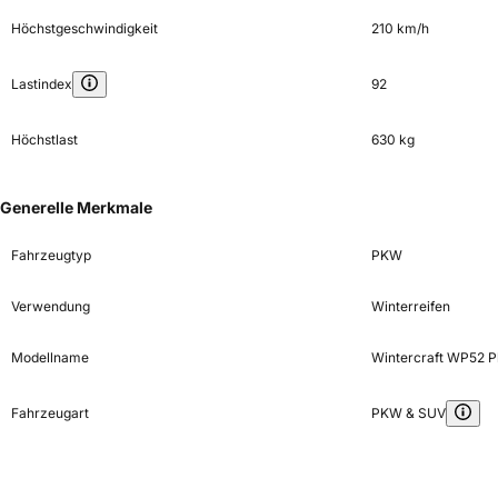
Höchstgeschwindigkeit
210 km/h
Lastindex
92
Höchstlast
630 kg
Generelle Merkmale
Fahrzeugtyp
PKW
Verwendung
Winterreifen
Modellname
Wintercraft WP52 P
Fahrzeugart
PKW & SUV