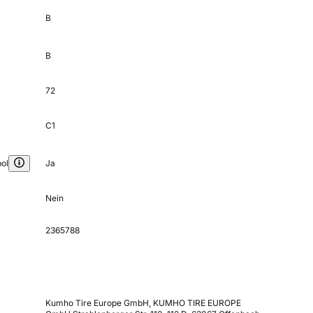
B
B
72
C1
ol
Ja
Nein
2365788
Kumho Tire Europe GmbH, KUMHO TIRE EUROPE