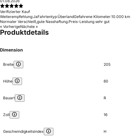
01.08.2026
Verifizierter Kauf
Weiterempfehlung:
Ja
Fahrtentyp:
Überland
Gefahrene Kilometer:
10.000 km
Normaler Verschleiß,gute Nasshaftung.Preis-Leistung sehr gut
« Vorherige
Nächste »
Produktdetails
Dimension
Breite
205
Höhe
60
Bauart
R
Zoll
16
Geschwindigkeitsindex
H