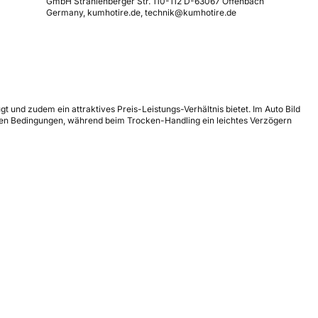
GmbH Strahlenberger Str. 110-112 D-63067 Offenbach
Germany, kumhotire.de, technik@kumhotire.de
und zudem ein attraktives Preis-Leistungs-Verhältnis bietet. Im Auto Bild
chen Bedingungen, während beim Trocken-Handling ein leichtes Verzögern