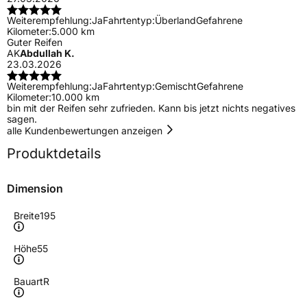
Weiterempfehlung:
Ja
Fahrtentyp:
Überland
Gefahrene
Kilometer:
5.000 km
Guter Reifen
AK
Abdullah K.
23.03.2026
Weiterempfehlung:
Ja
Fahrtentyp:
Gemischt
Gefahrene
Kilometer:
10.000 km
bin mit der Reifen sehr zufrieden. Kann bis jetzt nichts negatives
sagen.
alle Kundenbewertungen anzeigen
Produktdetails
Dimension
Breite
195
Höhe
55
Bauart
R