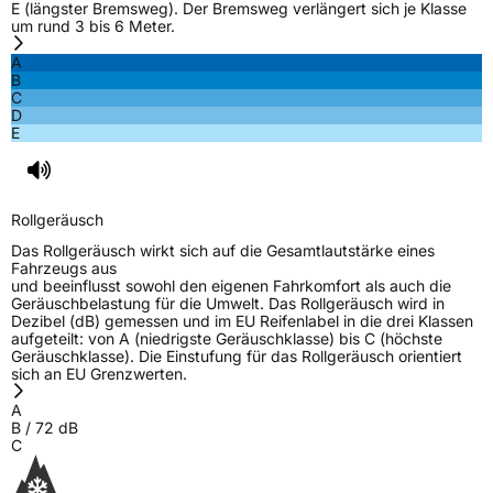
E (längster Bremsweg). Der Bremsweg verlängert sich je Klasse
um rund 3 bis 6 Meter.
3PMSF / Schneeflockensymbol / Alpine-Symbol
Ja
A
B
Eisgrip
Nein
C
D
EPREL ID
439477
E
Allgemeine Produktsicherheit (GPSR)
Herstellerkontakt
Linglong Germany GmbH, Bahnhofstraße 8
Rollgeräusch
30159 Hannover Deutschland,
LLG_info@linglong.cn
Das Rollgeräusch wirkt sich auf die Gesamtlautstärke eines
Fahrzeugs aus
und beeinflusst sowohl den eigenen Fahrkomfort als auch die
Geräuschbelastung für die Umwelt. Das Rollgeräusch wird in
Dezibel (dB) gemessen und im EU Reifenlabel in die drei Klassen
aufgeteilt: von A (niedrigste Geräuschklasse) bis C (höchste
Geräuschklasse). Die Einstufung für das Rollgeräusch orientiert
sich an EU Grenzwerten.
A
B
/
72
dB
C