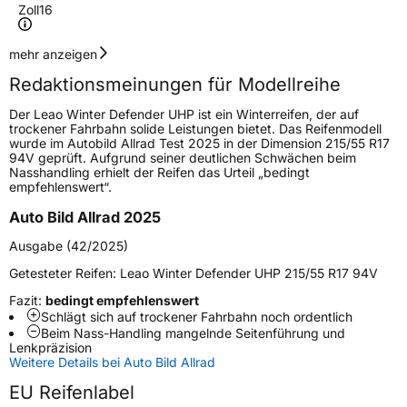
Zoll
16
Geschwindigkeitsindex
H
mehr anzeigen
Redaktionsmeinungen für Modellreihe
Höchstgeschwindigkeit
210 km/h
Der Leao Winter Defender UHP ist ein Winterreifen, der auf
Lastindex
91
trockener Fahrbahn solide Leistungen bietet. Das Reifenmodell
wurde im Autobild Allrad Test 2025 in der Dimension 215/55 R17
94V geprüft. Aufgrund seiner deutlichen Schwächen beim
Höchstlast
615 kg
Nasshandling erhielt der Reifen das Urteil „bedingt
empfehlenswert“.
Gewicht (in kg)
8,16 kg
Auto Bild Allrad 2025
Generelle Merkmale
Ausgabe (42/2025)
Fahrzeugtyp
PKW
Getesteter Reifen:
Leao Winter Defender UHP 215/55 R17 94V
Verwendung
Winterreifen
Fazit:
bedingt empfehlenswert
Schlägt sich auf trockener Fahrbahn noch ordentlich
Modellname
Winter Defender UHP
Beim Nass-Handling mangelnde Seitenführung und
Lenkpräzision
Fahrzeugart
PKW & SUV
Weitere Details bei Auto Bild Allrad
EU Reifenlabel
Weitere Eigenschaften