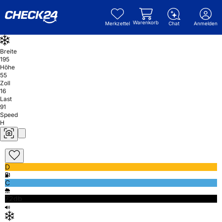
Warenkorb
Merkzettel
Chat
Anmelden
Breite
195
Höhe
55
Zoll
16
Last
91
Speed
H
D
C
72db