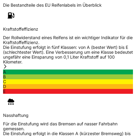
Die Bestandteile des EU Reifenlabels im Überblick
Schlauchtyp
TL
Zustand
Neureifen
Kraftstoffeffizienz
Der Rollwiderstand eines Reifens ist ein wichtiger Indikator für die
M+S
Ja
Kraftstoffeffizienz.
Die Einstufung erfolgt in fünf Klassen: von A (bester Wert) bis E
Verstärkt
XL
(schlechtester Wert). Eine Verbesserung um eine Klasse bedeutet
ungefähr eine Einsparung von 0,1 Liter Kraftstoff auf 100
Kilometer.
EU Label
A
B
Effizienz
D
C
D
E
Nasshaftung
C
Rollgeräusch (Klasse)
B
Nasshaftung
Rollgeräusch (dB)
72
Für die Einstufung wird das Bremsen auf nasser Fahrbahn
gemessen.
Fahrzeugklasse
C1
Die Einstufung erfolgt in die Klassen A (kürzester Bremsweg) bis