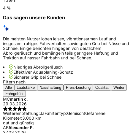
1 Stern
4 %
Das sagen unsere Kunden
Die meisten Nutzer loben leisen, vibrationsarmen Lauf und
insgesamt ruhiges Fahrverhalten sowie guten Grip bei Nässe und
Schnee. Einige berichten hingegen von deutlichem
Abrollgeräusch und bemängeln teils geringere Haftung und
Traktion auf nasser Fahrbahn und bei Schnee.
Niedriges Abrollgeräusch
Effektiver Aquaplaning-Schutz
Sicherer Grip bei Schnee
Filtern nach
Alle
Lautstärke
Nasshaftung
Preis-Leistung
Qualität
Winter
Fahrgefühl
MC
martin c.
29.03.2026
Weiterempfehlung:
Ja
Fahrtentyp:
Gemischt
Gefahrene
Kilometer:
3.000 km
gut und günstig
AF
Alexander F.
27.03.2026