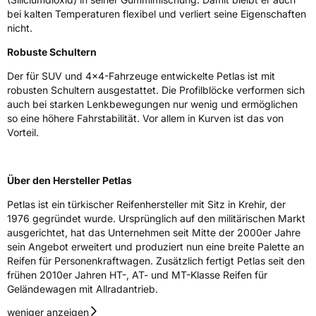
Zustand
Neureifen
bei kalten Temperaturen flexibel und verliert seine Eigenschaften
nicht.
M+S
Ja
Robuste Schultern
Verstärkt
XL
Der für SUV und 4x4-Fahrzeuge entwickelte Petlas ist mit
robusten Schultern ausgestattet. Die Profilblöcke verformen sich
auch bei starken Lenkbewegungen nur wenig und ermöglichen
EU Label
so eine höhere Fahrstabilität. Vor allem in Kurven ist das von
Vorteil.
Effizienz
B
Nasshaftung
C
Über den Hersteller Petlas
Petlas ist ein türkischer Reifenhersteller mit Sitz in Krehir, der
Rollgeräusch (Klasse)
B
1976 gegründet wurde. Ursprünglich auf den militärischen Markt
ausgerichtet, hat das Unternehmen seit Mitte der 2000er Jahre
Rollgeräusch (dB)
70
sein Angebot erweitert und produziert nun eine breite Palette an
Fahrzeugklasse
C1
Reifen für Personenkraftwagen. Zusätzlich fertigt Petlas seit den
frühen 2010er Jahren HT-, AT- und MT-Klasse Reifen für
Geländewagen mit Allradantrieb.
3PMSF / Schneeflockensymbol / Alpine-Symbol
Ja
weniger anzeigen