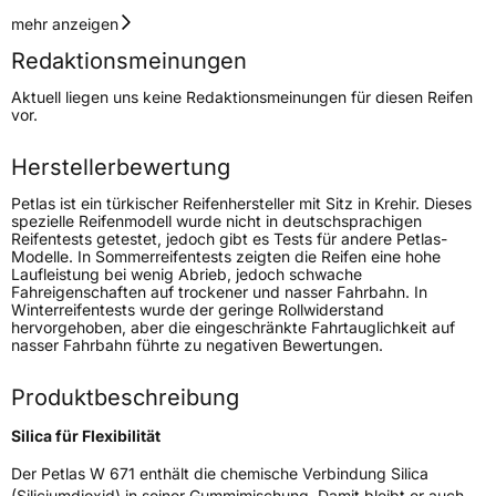
Geschwindigkeitsindex
V
mehr anzeigen
Redaktionsmeinungen
Höchstgeschwindigkeit
240 km/h
Aktuell liegen uns keine Redaktionsmeinungen für diesen Reifen
Lastindex
96
vor.
Höchstlast
710 kg
Herstellerbewertung
Petlas ist ein türkischer Reifenhersteller mit Sitz in Krehir. Dieses
Generelle Merkmale
spezielle Reifenmodell wurde nicht in deutschsprachigen
Reifentests getestet, jedoch gibt es Tests für andere Petlas-
Fahrzeugtyp
PKW
Modelle. In Sommerreifentests zeigten die Reifen eine hohe
Laufleistung bei wenig Abrieb, jedoch schwache
Verwendung
Winterreifen
Fahreigenschaften auf trockener und nasser Fahrbahn. In
Winterreifentests wurde der geringe Rollwiderstand
Modellname
Explero Winter W 671
hervorgehoben, aber die eingeschränkte Fahrtauglichkeit auf
nasser Fahrbahn führte zu negativen Bewertungen.
Fahrzeugart
PKW & SUV
Produktbeschreibung
Weitere Eigenschaften
Silica für Flexibilität
Schlauchtyp
TL
Der Petlas W 671 enthält die chemische Verbindung Silica
(Siliciumdioxid) in seiner Gummimischung. Damit bleibt er auch