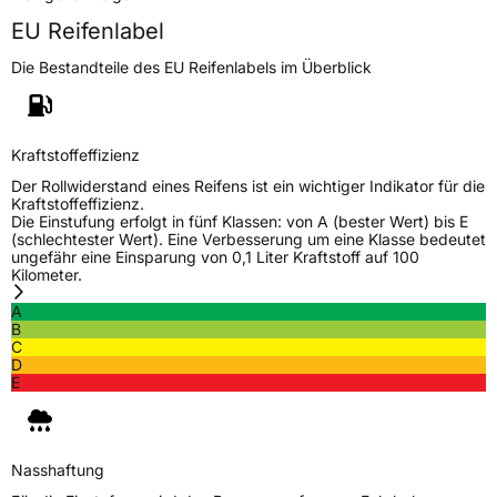
EPREL ID
508619
EU Reifenlabel
Allgemeine Produktsicherheit (GPSR)
Die Bestandteile des EU Reifenlabels im Überblick
Herstellerkontakt
AKO International B.V., Weegschaalstraat 3
5632CW Eindhoven Niederlande,
label@petlas.com.tr
Kraftstoffeffizienz
Der Rollwiderstand eines Reifens ist ein wichtiger Indikator für die
Kraftstoffeffizienz.
Die Einstufung erfolgt in fünf Klassen: von A (bester Wert) bis E
(schlechtester Wert). Eine Verbesserung um eine Klasse bedeutet
ungefähr eine Einsparung von 0,1 Liter Kraftstoff auf 100
Kilometer.
A
B
C
D
E
Nasshaftung