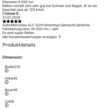
Kilometer:
4.000 km
Reifen verhält sich sehr gut bei Schnee und Regen. Er ist ein
bisschen laut ab 120 km/h.
ÖE
ömer E.
31.01.2026
Auto:
Mercedes GLC SUV
Fahrtentyp:
Gemischt
Jährliche
Fahrleistung:
über 30.000 km / Jahr
Es sind super Reifen
alle Kundenbewertungen anzeigen
Produktdetails
Dimension
Breite
225
Höhe
45
Bauart
R
Zoll
19