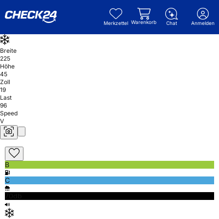
Warenkorb
Merkzettel
Chat
Anmelden
Breite
225
Höhe
45
Zoll
19
Last
96
Speed
V
B
C
70db