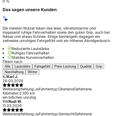
0 %
Das sagen unsere Kunden
Die meisten Nutzer loben das leise, vibrationsarme und
insgesamt ruhige Fahrverhalten sowie den guten Grip, auch bei
Nässe und etwas Schnee. Einige bemängeln dagegen ein
zeitweise unruhiges Fahrgefühl und ein höheres Abrollgeräusch.
Reduzierte Lautstärke
Ruhiges Fahrverhalten
Stabiles Kurvenverhalten
Filtern nach
Alle
Lautstärke
Fahrgefühl
Preis-Leistung
Qualität
Grip
Nasshaftung
Winter
KJ
Karl J.
26.03.2026
Weiterempfehlung:
Ja
Fahrtentyp:
Überland
Gefahrene
Kilometer:
2.100 km
ein bißchen unruhig
RW
Rudi W.
11.03.2026
Weiterempfehlung:
Ja
Fahrtentyp:
Gemischt
Gefahrene