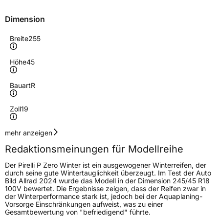
Dimension
Breite
255
Höhe
45
Bauart
R
Zoll
19
Geschwindigkeitsindex
V
mehr anzeigen
Redaktionsmeinungen für Modellreihe
Höchstgeschwindigkeit
240 km/h
Der Pirelli P Zero Winter ist ein ausgewogener Winterreifen, der
Lastindex
104
durch seine gute Wintertauglichkeit überzeugt. Im Test der Auto
Bild Allrad 2024 wurde das Modell in der Dimension 245/45 R18
100V bewertet. Die Ergebnisse zeigen, dass der Reifen zwar in
Höchstlast
900 kg
der Winterperformance stark ist, jedoch bei der Aquaplaning-
Vorsorge Einschränkungen aufweist, was zu einer
Gewicht (in kg)
13,241 kg
Gesamtbewertung von "befriedigend" führte.