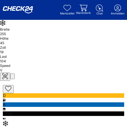
Warenkorb
Merkzettel
Chat
Anmelden
Breite
255
Höhe
45
Zoll
19
Last
104
Speed
V
D
A
72db