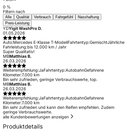
0 %
Filtern nach
Alle
Qualität
Verbrauch
Fahrgefühl
Nasshaftung
Preis-Leistung
YD
Yigit WashPro D.
01.05.2026
Auto:
Mercedes E-Klasse T-Modell
Fahrtentyp:
Gemischt
Jährliche
Fahrleistung:
bis 12.000 km / Jahr
Super Qualitativ!
MB
Matthias B.
26.03.2026
Weiterempfehlung:
Ja
Fahrtentyp:
Autobahn
Gefahrene
Kilometer:
7.000 km
Bin sehr zufrieden, geringe Verbrauchswerte, top.
MB
Matthias B.
26.03.2026
Weiterempfehlung:
Ja
Fahrtentyp:
Autobahn
Gefahrene
Kilometer:
7.000 km
Bin sehr zufrieden und kann den Reifen empfehlen. Zudem
geringe Verbrauchswerte.
alle Kundenbewertungen anzeigen
Produktdetails