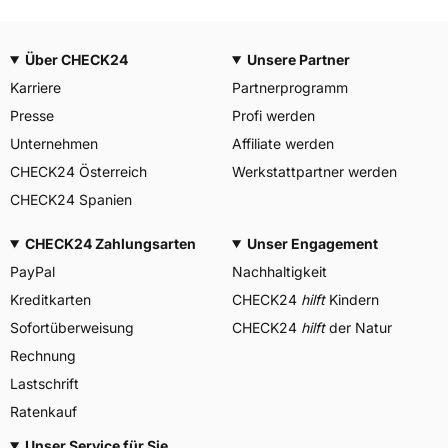
Über CHECK24
Unsere Partner
Karriere
Partnerprogramm
Presse
Profi werden
Unternehmen
Affiliate werden
CHECK24 Österreich
Werkstattpartner werden
CHECK24 Spanien
CHECK24 Zahlungsarten
Unser Engagement
PayPal
Nachhaltigkeit
Kreditkarten
CHECK24
hilft
Kindern
Sofortüberweisung
CHECK24
hilft
der Natur
Rechnung
Lastschrift
Ratenkauf
Unser Service für Sie