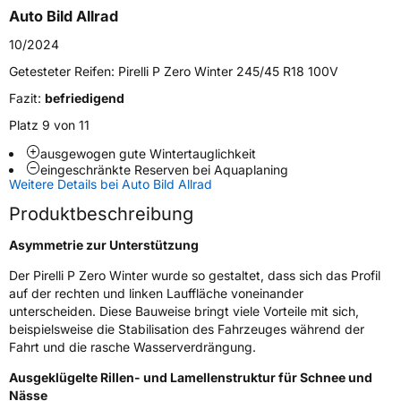
Auto Bild Allrad
Generelle Merkmale
10/2024
Fahrzeugtyp
PKW
Getesteter Reifen:
Pirelli P Zero Winter 245/45 R18 100V
Verwendung
Winterreifen
Fazit:
befriedigend
Modellname
P Zero Winter
Platz 9 von 11
Fahrzeugart
PKW & SUV
ausgewogen gute Wintertauglichkeit
eingeschränkte Reserven bei Aquaplaning
Weitere Details bei Auto Bild Allrad
Weitere Eigenschaften
Produktbeschreibung
Schlauchtyp
TL
Asymmetrie zur Unterstützung
Zustand
Neureifen
Der Pirelli P Zero Winter wurde so gestaltet, dass sich das Profil
auf der rechten und linken Lauffläche voneinander
M+S
Ja
unterscheiden. Diese Bauweise bringt viele Vorteile mit sich,
beispielsweise die Stabilisation des Fahrzeuges während der
Verstärkt
XL
Fahrt und die rasche Wasserverdrängung.
Ausgeklügelte Rillen- und Lamellenstruktur für Schnee und
Empfohlen für Mercedes
MO1
Nässe