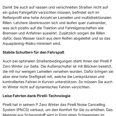
EU Label
Damit Sie auch auf nassen und verschneiten Straßen nicht auf
ein gutes Fahrgefühl verzichten müssen, befindet sich im
Effizienz
D
Reifenprofil eine hohe Anzahl an Lamellen und multidirektionalen
Rillen. Letztere überkreuzen sich und laufen quer zueinander,
Nasshaftung
A
was sich positiv auf die Traktion und Fahreigenschaften wie
Bremsen und Anfahren auswirkt. Zusätzlich sorgen die Rillen
dafür, dass Wasser rasch aus dem Reifen abgeleitet und so das
Rollgeräusch (Klasse)
B
Aquaplaning-Risiko minimiert wird.
Rollgeräusch (dB)
72
Stabile Schultern für den Fahrspaß
Fahrzeugklasse
C1
Auch bei optimalen Straßenbedingungen steht Ihnen der Pirelli P
Zero Winter zur Seite. Die Außenschulter ist mit Blöcken besetzt,
die mit nur wenigen Lamellen versehen wurden. Dafür bringen sie
3PMSF / Schneeflockensymbol / Alpine-Symbol
Ja
aber eine hohe Steifigkeit mit, welche die Lenkpräzision und
kontrolliertes Fahren in Kurven unterstützen. So müssen Sie auch
EPREL ID
596367
im Winter nicht auf dynamisches Fahren verzichten.
Allgemeine Produktsicherheit (GPSR)
Leise Fahrten dank Pirelli-Technologie
Pirelli hat in seinem P Zero Winter das Pirelli Noise Cancelling
Herstellerkontakt
PIRELLI TYRE SPA, Viale Piero e Alberto
Pirelli 25 20126 Milano Italien,
System (PNCS) verbaut, um den Komfort für Sie zu erhöhen. Das
www.pirelli.com,
Material aus Schaumstoff wird in Form eines Schwammes im