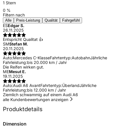
1 Stern
0 %
Filtern nach
Alle
Preis-Leistung
Qualität
Fahrgefühl
ES
Edgar S.
26.11.2025
Entspricht Qualitat 👍
SM
Stefan M.
20.11.2025
Auto:
Mercedes C-Klasse
Fahrtentyp:
Autobahn
Jährliche
Fahrleistung:
bis 20.000 km / Jahr
Die Reifen wirken gut.
ME
Mesut E.
19.11.2025
Auto:
Audi A6 Avant
Fahrtentyp:
Überland
Jährliche
Fahrleistung:
bis 12.000 km / Jahr
Ziemlich schwammig auf einem Audi A6
alle Kundenbewertungen anzeigen
Produktdetails
Dimension