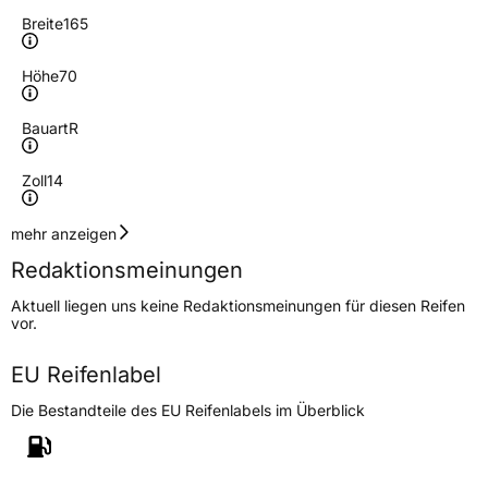
Breite
165
Höhe
70
Bauart
R
Zoll
14
Geschwindigkeitsindex
T
mehr anzeigen
Redaktionsmeinungen
Höchstgeschwindigkeit
190 km/h
Aktuell liegen uns keine Redaktionsmeinungen für diesen Reifen
Lastindex
81
vor.
Höchstlast
462 kg
EU Reifenlabel
Die Bestandteile des EU Reifenlabels im Überblick
Generelle Merkmale
Fahrzeugtyp
PKW