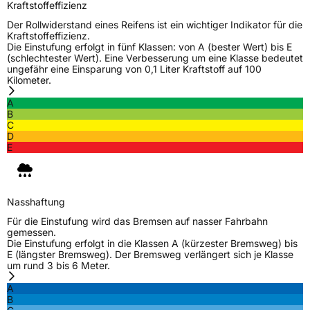
Verwendung
Winterreifen
Kraftstoffeffizienz
Modellname
Icecruiser 1
Der Rollwiderstand eines Reifens ist ein wichtiger Indikator für die
Kraftstoffeffizienz.
Fahrzeugart
PKW & SUV
Die Einstufung erfolgt in fünf Klassen: von A (bester Wert) bis E
(schlechtester Wert). Eine Verbesserung um eine Klasse bedeutet
ungefähr eine Einsparung von 0,1 Liter Kraftstoff auf 100
Kilometer.
Weitere Eigenschaften
A
Schlauchtyp
TL
B
C
D
Zustand
Neureifen
E
M+S
Ja
Nasshaftung
EU Label
Für die Einstufung wird das Bremsen auf nasser Fahrbahn
gemessen.
Effizienz
D
Die Einstufung erfolgt in die Klassen A (kürzester Bremsweg) bis
E (längster Bremsweg). Der Bremsweg verlängert sich je Klasse
um rund 3 bis 6 Meter.
Nasshaftung
D
A
B
Rollgeräusch (Klasse)
B