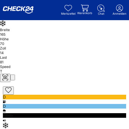
Warenkorb
Merkzettel
Chat
Anmelden
Breite
165
Höhe
70
Zoll
14
Last
81
Speed
T
D
D
68db