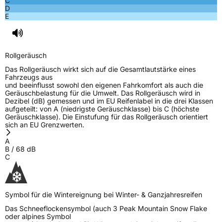
C
D
E
Rollgeräusch (dB)
68
Fahrzeugklasse
C1
Rollgeräusch
3PMSF / Schneeflockensymbol / Alpine-Symbol
Ja
Das Rollgeräusch wirkt sich auf die Gesamtlautstärke eines
Fahrzeugs aus
EPREL ID
591142
und beeinflusst sowohl den eigenen Fahrkomfort als auch die
Geräuschbelastung für die Umwelt. Das Rollgeräusch wird in
Allgemeine Produktsicherheit (GPSR)
Dezibel (dB) gemessen und im EU Reifenlabel in die drei Klassen
aufgeteilt: von A (niedrigste Geräuschklasse) bis C (höchste
Geräuschklasse). Die Einstufung für das Rollgeräusch orientiert
Herstellerkontakt
ROCKBLADE, Taishan Road Cao County
sich an EU Grenzwerten.
Heze City 274400,Shandong Province
China, info@zodotire.cn
A
B
/
68
dB
C
Symbol für die Wintereignung bei Winter- & Ganzjahresreifen
Das Schneeflockensymbol (auch 3 Peak Mountain Snow Flake
oder alpines Symbol