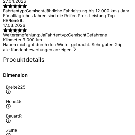
27.04.2026
Fahrtentyp:
Gemischt
Jährliche Fahrleistung:
bis 12.000 km / Jahr
Für alltägliches fahren sind die Reifen Preis-Leistung Top
RB
René B.
17.03.2026
Weiterempfehlung:
Ja
Fahrtentyp:
Gemischt
Gefahrene
Kilometer:
3.000 km
Haben mich gut durch den Winter gebracht. Sehr guten Grip
alle Kundenbewertungen anzeigen
Produktdetails
Dimension
Breite
225
Höhe
45
Bauart
R
Zoll
18