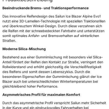
Schlauchtyp
TL
Beeindruckende Brems- und Traktionsperformance
Zustand
Neureifen
Das innovative Reifendesign des Sailun Ice Blazer Alpine Evo1
nutzt eine 3D-Lamellen-Technologie mit speziellen Traktionsrillen
und überkreuztem Winkel-Design. Durch diese verzahnen sich
M+S
Ja
die Reifen mit der schneebedeckten Fahrbahn und unterstützen
Verstärkt
XL
somit optimales Anfahr- und Bremsverhalten auf winterlichen
Straßen.
EU Label
Moderne Silica-Mischung
Bestehend aus einer Gummimischung mit besonders viel Silica-
Effizienz
D
Anteil fördert der Reifen den Kontakt zur Straße, verringert den
Rollwiderstand und erhöht gleichzeitig die Verschleißfestigkeit
Nasshaftung
B
des Reifens und somit dessen Lebenszyklus. Durch die
besonderen Eigenschaften der Gummimischung glänzt der Ice
Rollgeräusch (Klasse)
B
Blazer auch bei unterschiedlichsten Wintertemperaturen bei
gleichbleibend hoher Performance.
Rollgeräusch (dB)
72
Asymmetrisches Profil für maximalen Komfort
Fahrzeugklasse
C1
Durch das asymmetrische Profil verspricht Sailun mehr Sicherheit
in der Kurve und ein eindrucksvolles Fahrverhalten bei