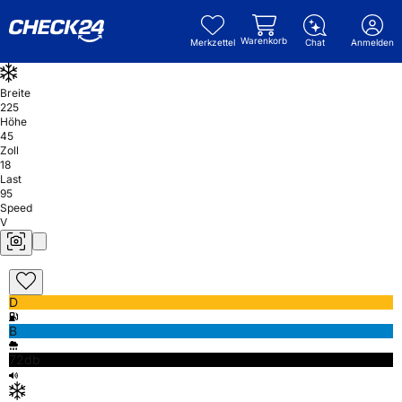
Warenkorb
Merkzettel
Chat
Anmelden
Breite
225
Höhe
45
Zoll
18
Last
95
Speed
V
D
B
72db