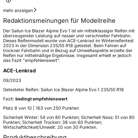
Geschwindigkeitsindex
V
mehr anzeigen
Redaktionsmeinungen für Modellreihe
Höchstgeschwindigkeit
240 km/h
Der Sailun Ice Blazer Alpine Evo 1 ist ein mittelklassiger Reifen mit
Lastindex
95
überzeugender Leistung auf nasser und verschneiter Fahrbahn.
Dieses Reifenmodell wurde von ACE-Lenkrad im Winterreifentest
2023 in der Dimension 235/55 R18 getestet. Beim Fahren auf
Höchstlast
690 kg
trockner Fahrbahn und in Bezug auf Umweltaspekte erzielte der
Reifen nur mittelmäßige Ergebnisse. Insgesamt erhielt er jedoch
Gewicht (in kg)
10 kg
das Fazit "empfehlenswert".
ACE-Lenkrad
Generelle Merkmale
09/2023
Fahrzeugtyp
PKW
Getesteter Reifen:
Sailun Ice Blazer Alpine Evo 1 235/55 R18
Verwendung
Winterreifen
Fazit:
bedingt empfehlenswert
Modellname
Ice Blazer Alpine Evo 1
Platz 8 von 10 | 163 von 250 Punkten
Fahrzeugart
PKW & SUV
Sicherheit Winter: 54 von 80 Punkten; Sicherheit Nass: 51 von 80
Punkten; Sicherheit Trocken: 38 von 60 Punkten;
Wirtschaftlichkeit/Umwelt: 20 von 30 Punkten.
Weitere Eigenschaften
Produktbeschreibung