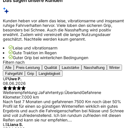
Das sagen unsere Kunden
Kunden heben vor allem das leise, vibrationsarme und insgesamt
ruhige Fahrverhalten hervor. Viele loben den sicheren Grip,
besonders bei Schnee. Auch die Nasshaftung wird positiv
erwähnt. Zudem wird vereinzelt die lange Nutzungsdauer
geschätzt. Nachteile werden kaum genannt.
Leise und vibrationsarm
Gute Traktion im Regen
Guter Grip bei winterlichen Bedingungen
Filtern nach
Alle
Preis-Leistung
Qualität
Lautstärke
Nasshaftung
Winter
Fahrgefühl
Grip
Langlebigkeit
UP
Uwe P.
08.06.2026
Weiterempfehlung:
Ja
Fahrtentyp:
Überland
Gefahrene
Kilometer:
7.000 km
Nach fast 7 Monaten und gefahrenen 7500 Km noch über 50%
Profil ist für einen so günstigen Winterreifen wirklich ein gutes
Ergebnis und auch die Fahreigenschaften bei Nässe und Schnee
sind voll zufriedenstellend. Ich bin rundum zufrieden mit diesen
Reifen und kann sie nur empfehlen....
LS
Liana S.