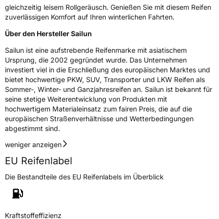
3PMSF / Schneeflockensymbol / Alpine-Symbol
Ja
gleichzeitig leisem Rollgeräusch. Genießen Sie mit diesem Reifen
zuverlässigen Komfort auf Ihren winterlichen Fahrten.
Eisgrip
Nein
Über den Hersteller Sailun
EPREL ID
695340
Sailun ist eine aufstrebende Reifenmarke mit asiatischem
Ursprung, die 2002 gegründet wurde. Das Unternehmen
Allgemeine Produktsicherheit (GPSR)
investiert viel in die Erschließung des europäischen Marktes und
bietet hochwertige PKW, SUV, Transporter und LKW Reifen als
Herstellerkontakt
Sailun Europe GmbH, Grosser Hasenpfad 30
Sommer-, Winter- und Ganzjahresreifen an. Sailun ist bekannt für
60598 Frankfurt Deutschland, www.sailun-
tyres.eu
seine stetige Weiterentwicklung von Produkten mit
hochwertigem Materialeinsatz zum fairen Preis, die auf die
europäischen Straßenverhältnisse und Wetterbedingungen
abgestimmt sind.
weniger anzeigen
EU Reifenlabel
Die Bestandteile des EU Reifenlabels im Überblick
Kraftstoffeffizienz