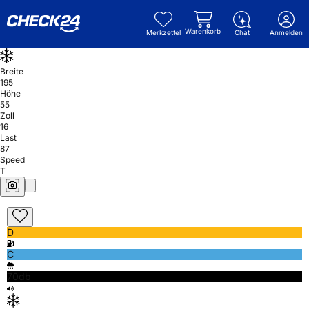
Warenkorb
Merkzettel
Chat
Anmelden
Breite
195
Höhe
55
Zoll
16
Last
87
Speed
T
D
C
70db