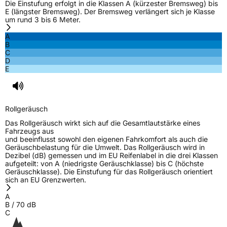
Die Einstufung erfolgt in die Klassen A (kürzester Bremsweg) bis
E (längster Bremsweg). Der Bremsweg verlängert sich je Klasse
um rund 3 bis 6 Meter.
Nasshaftung
C
A
B
Rollgeräusch (Klasse)
B
C
D
E
Rollgeräusch (dB)
70
Fahrzeugklasse
C1
Rollgeräusch
3PMSF / Schneeflockensymbol / Alpine-Symbol
Ja
Das Rollgeräusch wirkt sich auf die Gesamtlautstärke eines
Fahrzeugs aus
EPREL ID
494530
und beeinflusst sowohl den eigenen Fahrkomfort als auch die
Geräuschbelastung für die Umwelt. Das Rollgeräusch wird in
Allgemeine Produktsicherheit (GPSR)
Dezibel (dB) gemessen und im EU Reifenlabel in die drei Klassen
aufgeteilt: von A (niedrigste Geräuschklasse) bis C (höchste
Geräuschklasse). Die Einstufung für das Rollgeräusch orientiert
Herstellerkontakt
AKO International B.V., Weegschaalstraat 3
sich an EU Grenzwerten.
5632CW Eindhoven Niederlande,
label@petlas.com.tr
A
B
/
70
dB
C