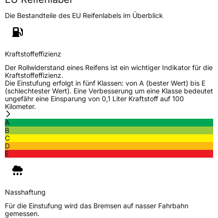
Die Bestandteile des EU Reifenlabels im Überblick
Generelle Merkmale
Fahrzeugtyp
PKW
Verwendung
Winterreifen
Kraftstoffeffizienz
Modellname
Arcterrain W860
Der Rollwiderstand eines Reifens ist ein wichtiger Indikator für die
Kraftstoffeffizienz.
Fahrzeugart
PKW & SUV
Die Einstufung erfolgt in fünf Klassen: von A (bester Wert) bis E
(schlechtester Wert). Eine Verbesserung um eine Klasse bedeutet
ungefähr eine Einsparung von 0,1 Liter Kraftstoff auf 100
Kilometer.
Weitere Eigenschaften
A
Schlauchtyp
TL
B
C
D
Zustand
Neureifen
E
M+S
Ja
Nasshaftung
EU Label
Für die Einstufung wird das Bremsen auf nasser Fahrbahn
gemessen.
Effizienz
D