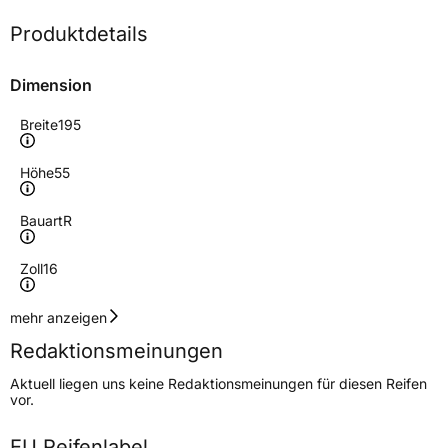
Produktdetails
Dimension
Breite
195
Höhe
55
Bauart
R
Zoll
16
Geschwindigkeitsindex
T
mehr anzeigen
Redaktionsmeinungen
Höchstgeschwindigkeit
190 km/h
Aktuell liegen uns keine Redaktionsmeinungen für diesen Reifen
Lastindex
87
vor.
Höchstlast
545 kg
EU Reifenlabel