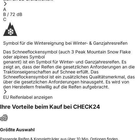
Street Guangrao County Dongying City
Shandong Province China,
A
liu.yang@hengfengtires.com
B
/
72
dB
C
Symbol für die Wintereignung bei Winter- & Ganzjahresreifen
Das Schneeflockensymbol (auch 3 Peak Mountain Snow Flake
oder alpines Symbol
genannt) ist ein Symbol für Winter- und Ganzjahresreifen. Es
zeigt an, dass der Reifen die gesetzlichen Anforderungen an die
Traktionseigenschaften auf Schnee erfüllt. Das
Schneeflockensymbol ist ein zusätzliches Qualitätsmerkmal, das
über die gesetzlichen Anforderungen hinausgeht. Es wird von
den Herstellern freiwillig auf die Reifen aufgebracht.
EU Reifenlabel anzeigen
Ihre Vorteile beim Kauf bei CHECK24
Größte Auswahl
Passende Reifen & Kompletträder aus über 10 Mio. Optionen finden.