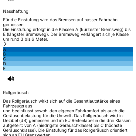
M+S
Ja
Nasshaftung
EU Label
Für die Einstufung wird das Bremsen auf nasser Fahrbahn
gemessen.
Effizienz
E
Die Einstufung erfolgt in die Klassen A (kürzester Bremsweg) bis
E (längster Bremsweg). Der Bremsweg verlängert sich je Klasse
um rund 3 bis 6 Meter.
Nasshaftung
D
A
B
Rollgeräusch (Klasse)
B
C
D
E
Rollgeräusch (dB)
72
Fahrzeugklasse
C1
Rollgeräusch
3PMSF / Schneeflockensymbol / Alpine-Symbol
Ja
Das Rollgeräusch wirkt sich auf die Gesamtlautstärke eines
Fahrzeugs aus
EPREL ID
640931
und beeinflusst sowohl den eigenen Fahrkomfort als auch die
Geräuschbelastung für die Umwelt. Das Rollgeräusch wird in
Allgemeine Produktsicherheit (GPSR)
Dezibel (dB) gemessen und im EU Reifenlabel in die drei Klassen
aufgeteilt: von A (niedrigste Geräuschklasse) bis C (höchste
Geräuschklasse). Die Einstufung für das Rollgeräusch orientiert
Herstellerkontakt
Shandong Changfeng Tire Co. LTD, YongAn
sich an EU Grenzwerten.