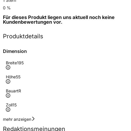
1 Stern
0 %
Für dieses Produkt liegen uns aktuell noch keine
Kundenbewertungen
vor.
Produktdetails
Dimension
Breite
195
Höhe
55
Bauart
R
Zoll
15
Geschwindigkeitsindex
H
mehr anzeigen
Redaktionsmeinungen