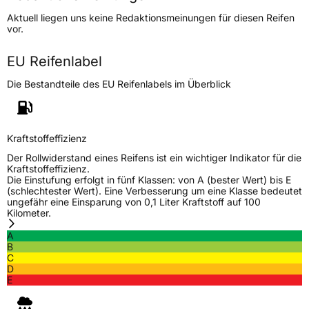
Höchstgeschwindigkeit
210 km/h
Aktuell liegen uns keine Redaktionsmeinungen für diesen Reifen
Lastindex
85
vor.
Höchstlast
515 kg
EU Reifenlabel
Die Bestandteile des EU Reifenlabels im Überblick
Generelle Merkmale
Fahrzeugtyp
PKW
Verwendung
Winterreifen
Kraftstoffeffizienz
Modellname
SF 982
Der Rollwiderstand eines Reifens ist ein wichtiger Indikator für die
Kraftstoffeffizienz.
Fahrzeugart
PKW & SUV
Die Einstufung erfolgt in fünf Klassen: von A (bester Wert) bis E
(schlechtester Wert). Eine Verbesserung um eine Klasse bedeutet
ungefähr eine Einsparung von 0,1 Liter Kraftstoff auf 100
Kilometer.
Weitere Eigenschaften
A
Schlauchtyp
TL
B
C
D
Zustand
Neureifen
E