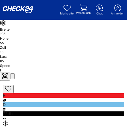
Warenkorb
Merkzettel
Chat
Anmelden
Breite
195
Höhe
55
Zoll
15
Last
85
Speed
H
E
D
72db