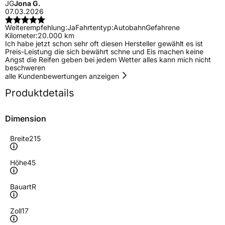
JG
Jona G.
07.03.2026
Weiterempfehlung:
Ja
Fahrtentyp:
Autobahn
Gefahrene
Kilometer:
20.000 km
Ich habe jetzt schon sehr oft diesen Hersteller gewählt es ist
Preis-Leistung die sich bewährt schne und Eis machen keine
Angst die Reifen geben bei jedem Wetter alles kann mich nicht
beschweren
alle Kundenbewertungen anzeigen
Produktdetails
Dimension
Breite
215
Höhe
45
Bauart
R
Zoll
17