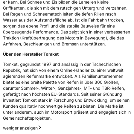
er kann. Bei Schnee und Eis bilden die Lamellen kleine
Eisgrip
Nein
Griffkanten, die sich mit dem rutschigen Untergrund verzahnen.
EPREL ID
429790
Bei Regen und Schneematsch leiten die tiefen Rillen rasch
Wasser aus der Aufstandsfläche ab. Ist die Fahrbahn trocken,
Allgemeine Produktsicherheit (GPSR)
sorgen das ebene Profil und die stabile Bauweise für eine
überzeugende Performance. Das zeigt sich in einer verbesserten
Herstellerkontakt
TOMKET s.r.o., Vojtesska 245/1 11000 Praha
Traktion (Kraftübertragung des Motors in Bewegung), die das
1 Tschechische Republik,
Anfahren, Beschleunigen und Bremsen unterstützen.
www.TOMKET.com, sales@tomket.com
Über den Hersteller Tomket
Tomket, gegründet 1997 und ansässig in der Tschechischen
Republik, hat sich von einem Online-Händler zu einer weltweit
agierenden Reifenmarke entwickelt. Als Familienunternehmen
bietet es eine breite Palette von Reifen in über 300 Größen,
darunter Sommer-, Winter-, Ganzjahres-, MT- und TBR-Reifen,
gefertigt nach höchsten EU-Standards. Seit seiner Gründung
investiert Tomket stark in Forschung und Entwicklung, um seinen
Kunden qualitativ hochwertige Reifen zu bieten. Die Marke ist
unter anderem. auch im Motorsport präsent und engagiert sich in
Gemeinschaftsprojekten.
weniger anzeigen