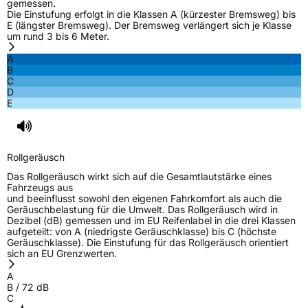
gemessen.
Die Einstufung erfolgt in die Klassen A (kürzester Bremsweg) bis
E (längster Bremsweg). Der Bremsweg verlängert sich je Klasse
um rund 3 bis 6 Meter.
A
B
C
D
E
Rollgeräusch
Das Rollgeräusch wirkt sich auf die Gesamtlautstärke eines
Fahrzeugs aus
und beeinflusst sowohl den eigenen Fahrkomfort als auch die
Geräuschbelastung für die Umwelt. Das Rollgeräusch wird in
Dezibel (dB) gemessen und im EU Reifenlabel in die drei Klassen
aufgeteilt: von A (niedrigste Geräuschklasse) bis C (höchste
Geräuschklasse). Die Einstufung für das Rollgeräusch orientiert
sich an EU Grenzwerten.
A
B
/
72
dB
C