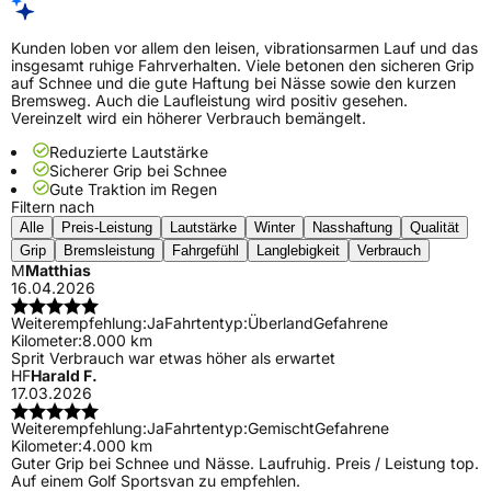
Kunden loben vor allem den leisen, vibrationsarmen Lauf und das
insgesamt ruhige Fahrverhalten. Viele betonen den sicheren Grip
auf Schnee und die gute Haftung bei Nässe sowie den kurzen
Bremsweg. Auch die Laufleistung wird positiv gesehen.
Vereinzelt wird ein höherer Verbrauch bemängelt.
Reduzierte Lautstärke
Sicherer Grip bei Schnee
Gute Traktion im Regen
Filtern nach
Alle
Preis-Leistung
Lautstärke
Winter
Nasshaftung
Qualität
Grip
Bremsleistung
Fahrgefühl
Langlebigkeit
Verbrauch
M
Matthias
16.04.2026
Weiterempfehlung:
Ja
Fahrtentyp:
Überland
Gefahrene
Kilometer:
8.000 km
Sprit Verbrauch war etwas höher als erwartet
HF
Harald F.
17.03.2026
Weiterempfehlung:
Ja
Fahrtentyp:
Gemischt
Gefahrene
Kilometer:
4.000 km
Guter Grip bei Schnee und Nässe. Laufruhig. Preis / Leistung top.
Auf einem Golf Sportsvan zu empfehlen.