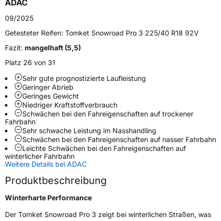
ADAC
Zustand
Neureifen
09/2025
M+S
Ja
Getesteter Reifen:
Tomket Snowroad Pro 3 225/40 R18 92V
Verstärkt
XL
Fazit:
mangelhaft (5,5)
Platz 26 von 31
EU Label
Sehr gute prognostizierte Laufleistung
Geringer Abrieb
Effizienz
D
Geringes Gewicht
Niedriger Kraftstoffverbrauch
Schwächen bei den Fahreigenschaften auf trockener
Nasshaftung
C
Fahrbahn
Sehr schwache Leistung im Nasshandling
Schwächen bei den Fahreigenschaften auf nasser Fahrbahn
Rollgeräusch (Klasse)
B
Leichte Schwächen bei den Fahreigenschaften auf
winterlicher Fahrbahn
Weitere Details bei ADAC
Rollgeräusch (dB)
72
Produktbeschreibung
Fahrzeugklasse
C1
Winterharte Performance
3PMSF / Schneeflockensymbol / Alpine-Symbol
Ja
Der Tomket Snowroad Pro 3 zeigt bei winterlichen Straßen, was