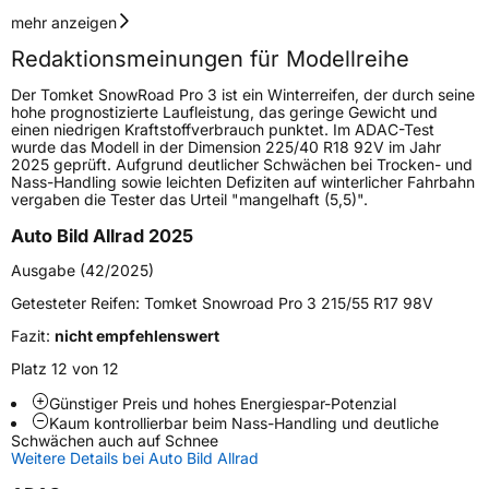
Geschwindigkeitsindex
V
mehr anzeigen
Redaktionsmeinungen für Modellreihe
Höchstgeschwindigkeit
240 km/h
Der Tomket SnowRoad Pro 3 ist ein Winterreifen, der durch seine
Lastindex
91
hohe prognostizierte Laufleistung, das geringe Gewicht und
einen niedrigen Kraftstoffverbrauch punktet. Im ADAC-Test
wurde das Modell in der Dimension 225/40 R18 92V im Jahr
Höchstlast
615 kg
2025 geprüft. Aufgrund deutlicher Schwächen bei Trocken- und
Nass-Handling sowie leichten Defiziten auf winterlicher Fahrbahn
vergaben die Tester das Urteil "mangelhaft (5,5)".
Generelle Merkmale
Auto Bild Allrad 2025
Fahrzeugtyp
PKW
Ausgabe (42/2025)
Verwendung
Winterreifen
Getesteter Reifen:
Tomket Snowroad Pro 3 215/55 R17 98V
Modellname
SnowRoad Pro 3
Fazit:
nicht empfehlenswert
Fahrzeugart
PKW & SUV
Platz 12 von 12
Günstiger Preis und hohes Energiespar-Potenzial
Weitere Eigenschaften
Kaum kontrollierbar beim Nass-Handling und deutliche
Schwächen auch auf Schnee
Schlauchtyp
TL
Weitere Details bei Auto Bild Allrad