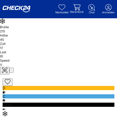
Warenkorb
Merkzettel
Chat
Anmelden
Breite
215
Höhe
45
Zoll
17
Last
91
Speed
V
D
C
72db