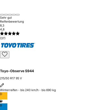
Sehr gut
Reifenbewertung
8,3
4,8
(37)
Toyo-Observe S944
215/50 R17 95 V
Winterreifen - bis 240 km/h - bis 690 kg
D
B