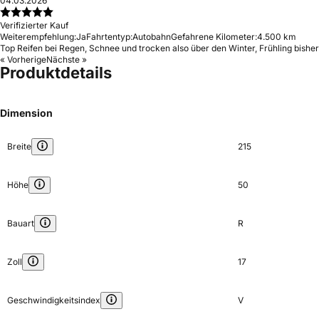
04.03.2026
Verifizierter Kauf
Weiterempfehlung:
Ja
Fahrtentyp:
Autobahn
Gefahrene Kilometer:
4.500 km
Top Reifen bei Regen, Schnee und trocken also über den Winter, Frühling bisher 
« Vorherige
Nächste »
Produktdetails
Dimension
Breite
215
Höhe
50
Bauart
R
Zoll
17
Geschwindigkeitsindex
V