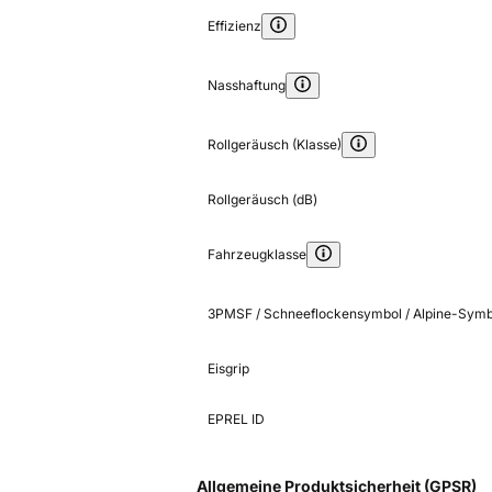
Effizienz
Nasshaftung
Rollgeräusch (Klasse)
Rollgeräusch (dB)
Fahrzeugklasse
3PMSF / Schneeflockensymbol / Alpine-Symb
Eisgrip
EPREL ID
Allgemeine Produktsicherheit (GPSR)