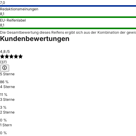
7,0
Redaktionsmeinungen
8,1
EU-Reifenlabel
8,1
Die Gesamtbewertung dieses Reifens ergibt sich aus der Kombination der gewi
Kundenbewertungen
4,8
/5
(37)
5 Sterne
86 %
4 Sterne
11 %
3 Sterne
3 %
2 Sterne
0 %
1 Stern
0 %