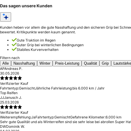
Das sagen unsere Kunden
Kunden heben vor allem die gute Nasshaftung und den sicheren Grip bei Schnee
bewertet. Kritikpunkte werden kaum genannt.
Gute Traktion im Regen
Guter Grip bei winterlichen Bedingungen
Stabiles Kurvenverhalten
Filtern nach
Alle
Nasshaftung
Winter
Preis-Leistung
Qualität
Grip
Lautstärk
AP
Andreas P.
30.05.2026
Verifizierter Kauf
Fahrtentyp:
Gemischt
Jährliche Fahrleistung:
bis 6.000 km / Jahr
Top Reifen
JJ
Janusch J.
25.03.2026
Verifizierter Kauf
Weiterempfehlung:
Ja
Fahrtentyp:
Gemischt
Gefahrene Kilometer:
6.000 km
Sehr gute Qualität und als Winterreifen sind sie sehr leise bei abrollen Super
DW
Dominik W.