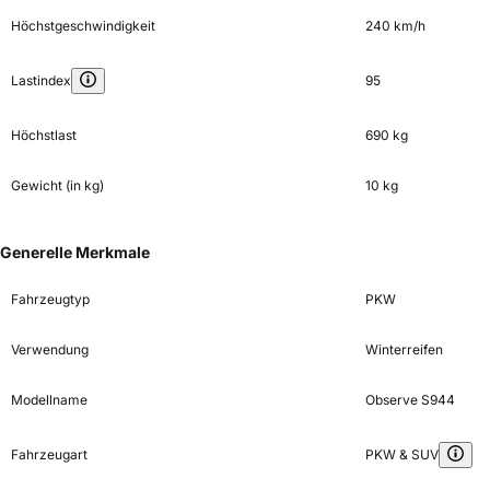
Höchstgeschwindigkeit
240 km/h
Lastindex
95
Höchstlast
690 kg
Gewicht (in kg)
10 kg
Generelle Merkmale
Fahrzeugtyp
PKW
Verwendung
Winterreifen
Modellname
Observe S944
Fahrzeugart
PKW & SUV