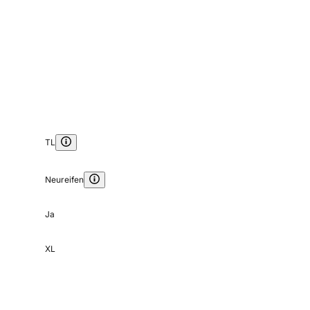
TL
Neureifen
Ja
XL