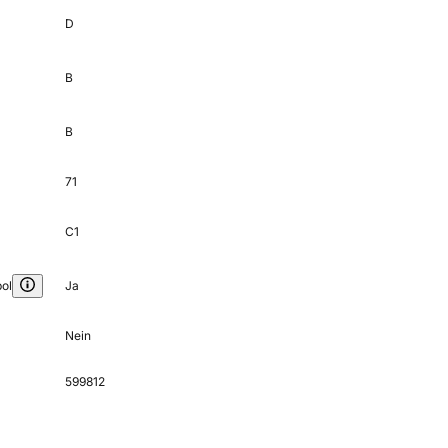
D
B
B
71
C1
ol
Ja
Nein
599812