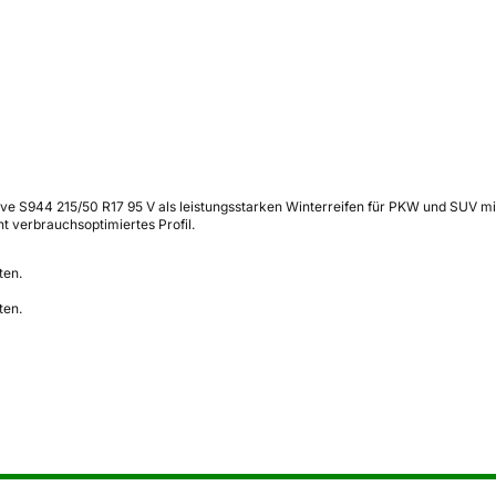
S944 215/50 R17 95 V als leistungsstarken Winterreifen für PKW und SUV mit ve
t verbrauchsoptimiertes Profil.
ten.
ten.