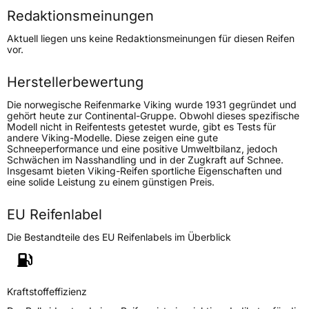
Redaktionsmeinungen
Höchstgeschwindigkeit
190 km/h
Aktuell liegen uns keine Redaktionsmeinungen für diesen Reifen
Lastindex
88
vor.
Höchstlast
560 kg
Herstellerbewertung
Die norwegische Reifenmarke Viking wurde 1931 gegründet und
Generelle Merkmale
gehört heute zur Continental-Gruppe. Obwohl dieses spezifische
Modell nicht in Reifentests getestet wurde, gibt es Tests für
Fahrzeugtyp
PKW
andere Viking-Modelle. Diese zeigen eine gute
Schneeperformance und eine positive Umweltbilanz, jedoch
Verwendung
Winterreifen
Schwächen im Nasshandling und in der Zugkraft auf Schnee.
Insgesamt bieten Viking-Reifen sportliche Eigenschaften und
Modellname
Wintech Newgen
eine solide Leistung zu einem günstigen Preis.
Fahrzeugart
PKW & SUV
EU Reifenlabel
Weitere Eigenschaften
Die Bestandteile des EU Reifenlabels im Überblick
Schlauchtyp
TL
Kraftstoffeffizienz
Zustand
Neureifen