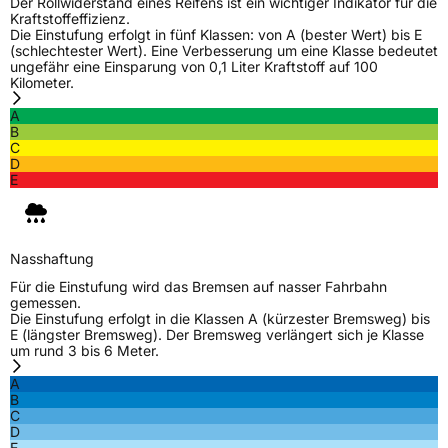
Der Rollwiderstand eines Reifens ist ein wichtiger Indikator für die
Kraftstoffeffizienz.
M+S
Ja
Die Einstufung erfolgt in fünf Klassen: von A (bester Wert) bis E
(schlechtester Wert). Eine Verbesserung um eine Klasse bedeutet
Verstärkt
XL
ungefähr eine Einsparung von 0,1 Liter Kraftstoff auf 100
Kilometer.
A
EU Label
B
C
Effizienz
C
D
E
Nasshaftung
D
Rollgeräusch (Klasse)
B
Nasshaftung
Für die Einstufung wird das Bremsen auf nasser Fahrbahn
gemessen.
Rollgeräusch (dB)
71
Die Einstufung erfolgt in die Klassen A (kürzester Bremsweg) bis
E (längster Bremsweg). Der Bremsweg verlängert sich je Klasse
Fahrzeugklasse
C1
um rund 3 bis 6 Meter.
A
3PMSF / Schneeflockensymbol / Alpine-Symbol
Ja
B
C
D
Eisgrip
Nein
E