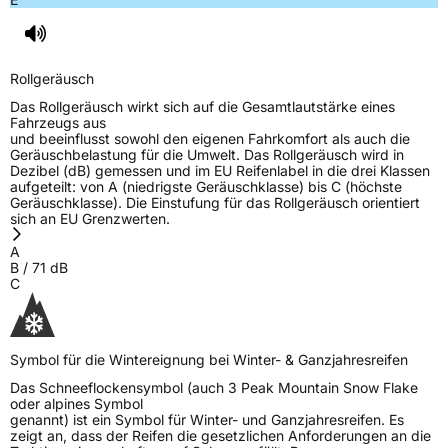
EPREL ID
1841903
Allgemeine Produktsicherheit (GPSR)
Rollgeräusch
Herstellerkontakt
Continental Reifen Deutschland GmbH,
Das Rollgeräusch wirkt sich auf die Gesamtlautstärke eines
Continental-Plaza 1 30175 Hannover
Fahrzeugs aus
Deutschland,
und beeinflusst sowohl den eigenen Fahrkomfort als auch die
customerservice_tires@conti.de
Geräuschbelastung für die Umwelt. Das Rollgeräusch wird in
Dezibel (dB) gemessen und im EU Reifenlabel in die drei Klassen
Verantwortliche
Gallen Liu, www.wanlitire.cn,
aufgeteilt: von A (niedrigste Geräuschklasse) bis C (höchste
in der EU
gallenliu@wanlitire.cn, +8613326453066
Geräuschklasse). Die Einstufung für das Rollgeräusch orientiert
sich an EU Grenzwerten.
A
B
/
71
dB
C
Symbol für die Wintereignung bei Winter- & Ganzjahresreifen
Das Schneeflockensymbol (auch 3 Peak Mountain Snow Flake
oder alpines Symbol
genannt) ist ein Symbol für Winter- und Ganzjahresreifen. Es
zeigt an, dass der Reifen die gesetzlichen Anforderungen an die