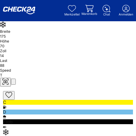
Warenkorb
Merkzettel
Chat
Anmelden
Breite
175
Höhe
70
Zoll
14
Last
88
Speed
T
C
D
71db