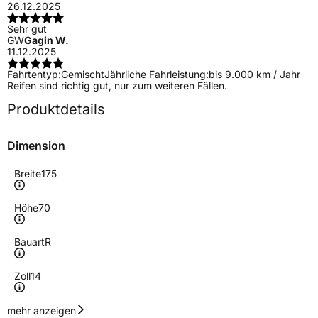
26.12.2025
Sehr gut
GW
Gagin W.
11.12.2025
Fahrtentyp:
Gemischt
Jährliche Fahrleistung:
bis 9.000 km / Jahr
Reifen sind richtig gut, nur zum weiteren Fällen.
Produktdetails
Dimension
Breite
175
Höhe
70
Bauart
R
Zoll
14
Geschwindigkeitsindex
T
mehr anzeigen