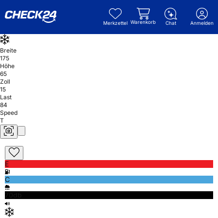
Warenkorb
Merkzettel
Chat
Anmelden
Breite
175
Höhe
65
Zoll
15
Last
84
Speed
T
E
C
70db