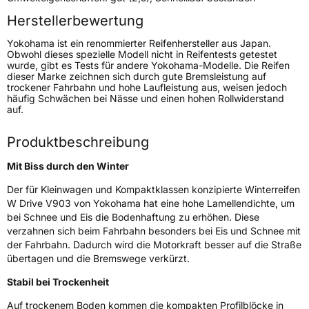
Schlauchtyp
TL
Herstellerbewertung
Yokohama ist ein renommierter Reifenhersteller aus Japan.
Zustand
Neureifen
Obwohl dieses spezielle Modell nicht in Reifentests getestet
wurde, gibt es Tests für andere Yokohama-Modelle. Die Reifen
dieser Marke zeichnen sich durch gute Bremsleistung auf
M+S
Ja
trockener Fahrbahn und hohe Laufleistung aus, weisen jedoch
häufig Schwächen bei Nässe und einen hohen Rollwiderstand
auf.
EU Label
Effizienz
E
Produktbeschreibung
Mit Biss durch den Winter
Nasshaftung
C
Der für Kleinwagen und Kompaktklassen konzipierte Winterreifen
W Drive V903 von Yokohama hat eine hohe Lamellendichte, um
Rollgeräusch (Klasse)
B
bei Schnee und Eis die Bodenhaftung zu erhöhen. Diese
verzahnen sich beim Fahrbahn besonders bei Eis und Schnee mit
Rollgeräusch (dB)
70
der Fahrbahn. Dadurch wird die Motorkraft besser auf die Straße
übertagen und die Bremswege verkürzt.
Fahrzeugklasse
C1
Stabil bei Trockenheit
3PMSF / Schneeflockensymbol / Alpine-Symbol
Ja
Auf trockenem Boden kommen die kompakten Profilblöcke in