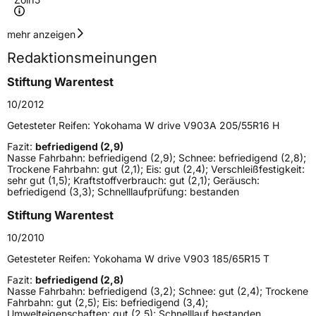
Geschwindigkeitsindex
T
mehr anzeigen
Redaktionsmeinungen
Höchstgeschwindigkeit
190 km/h
Stiftung Warentest
Lastindex
84
10/2012
Höchstlast
500 kg
Getesteter Reifen:
Yokohama W drive V903A 205/55R16 H
Gewicht (in kg)
7,39 kg
Fazit:
befriedigend (2,9)
Nasse Fahrbahn: befriedigend (2,9); Schnee: befriedigend (2,8);
Trockene Fahrbahn: gut (2,1); Eis: gut (2,4); Verschleißfestigkeit:
Generelle Merkmale
sehr gut (1,5); Kraftstoffverbrauch: gut (2,1); Geräusch:
befriedigend (3,3); Schnelllaufprüfung: bestanden
Fahrzeugtyp
PKW
Stiftung Warentest
Verwendung
Winterreifen
10/2010
Modellname
W Drive V903
Getesteter Reifen:
Yokohama W drive V903 185/65R15 T
Fahrzeugart
PKW & SUV
Fazit:
befriedigend (2,8)
Nasse Fahrbahn: befriedigend (3,2); Schnee: gut (2,4); Trockene
Fahrbahn: gut (2,5); Eis: befriedigend (3,4);
Weitere Eigenschaften
Umwelteigenschaften: gut (2,5); Schnelllauf bestanden