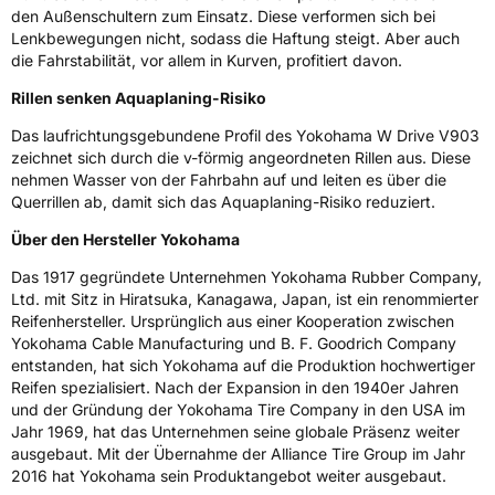
den Außenschultern zum Einsatz. Diese verformen sich bei
Eisgrip
Nein
Lenkbewegungen nicht, sodass die Haftung steigt. Aber auch
EPREL ID
638783
die Fahrstabilität, vor allem in Kurven, profitiert davon.
Rillen senken Aquaplaning-Risiko
Allgemeine Produktsicherheit (GPSR)
Das laufrichtungsgebundene Profil des Yokohama W Drive V903
Herstellerkontakt
Yokohama Europe GmbH, Monschauer Str.
zeichnet sich durch die v-förmig angeordneten Rillen aus. Diese
12 40549 Düsseldorf, Deutschland,
nehmen Wasser von der Fahrbahn auf und leiten es über die
www.yokohama.eu
Querrillen ab, damit sich das Aquaplaning-Risiko reduziert.
Über den Hersteller Yokohama
Das 1917 gegründete Unternehmen Yokohama Rubber Company,
Ltd. mit Sitz in Hiratsuka, Kanagawa, Japan, ist ein renommierter
Reifenhersteller. Ursprünglich aus einer Kooperation zwischen
Yokohama Cable Manufacturing und B. F. Goodrich Company
entstanden, hat sich Yokohama auf die Produktion hochwertiger
Reifen spezialisiert. Nach der Expansion in den 1940er Jahren
und der Gründung der Yokohama Tire Company in den USA im
Jahr 1969, hat das Unternehmen seine globale Präsenz weiter
ausgebaut. Mit der Übernahme der Alliance Tire Group im Jahr
2016 hat Yokohama sein Produktangebot weiter ausgebaut.