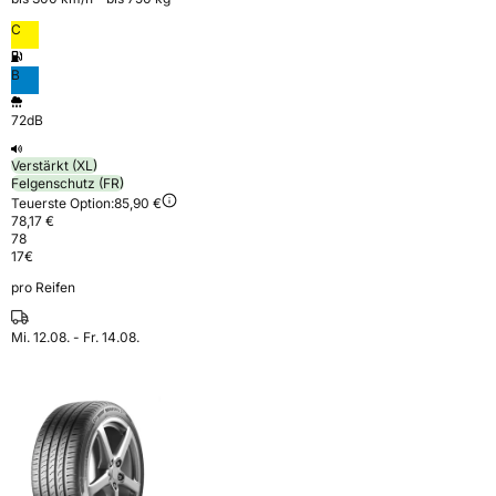
C
B
72dB
Verstärkt (XL)
Felgenschutz (FR)
Teuerste Option:
85,90 €
78,17 €
78
17
€
pro Reifen
Mi. 12.08. - Fr. 14.08.