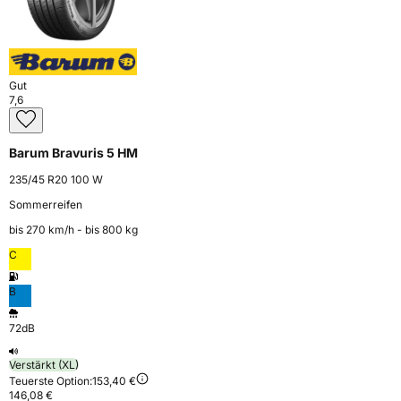
Gut
7,6
Barum Bravuris 5 HM
235/45 R20 100 W
Sommerreifen
bis 270 km⁠/⁠h - bis 800 kg
C
B
72dB
Verstärkt (XL)
Teuerste Option:
153,40 €
146,08 €