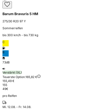
Barum Bravuris 5 HM
275/30 R20 97 Y
Sommerreifen
bis 300 km⁠/⁠h - bis 730 kg
C
B
73dB
Verstärkt (XL)
Teuerste Option:
165,82 €
155,49 €
155
49
€
pro Reifen
Mi. 12.08. - Fr. 14.08.