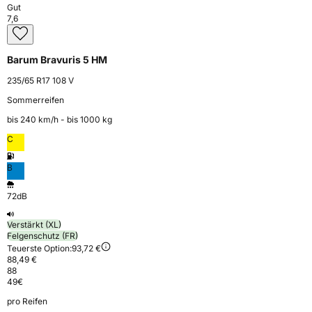
Gut
7,6
Barum Bravuris 5 HM
235/65 R17 108 V
Sommerreifen
bis 240 km⁠/⁠h - bis 1000 kg
C
B
72dB
Verstärkt (XL)
Felgenschutz (FR)
Teuerste Option:
93,72 €
88,49 €
88
49
€
pro Reifen