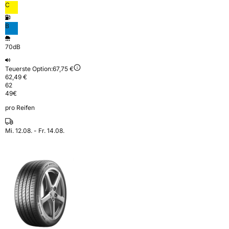
C
B
70dB
Teuerste Option:
67,75 €
62,49 €
62
49
€
pro Reifen
Mi. 12.08. - Fr. 14.08.