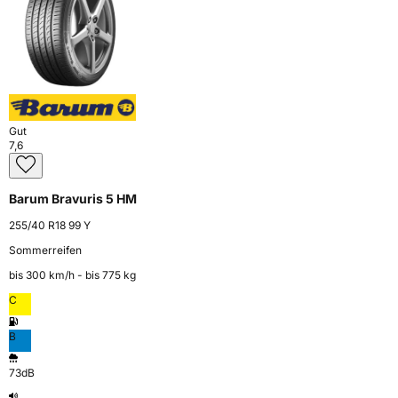
Gut
7,6
Barum Bravuris 5 HM
255/40 R18 99 Y
Sommerreifen
bis 300 km⁠/⁠h - bis 775 kg
C
B
73dB