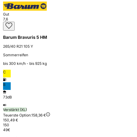
Gut
7,6
Barum Bravuris 5 HM
265/40 R21 105 Y
Sommerreifen
bis 300 km⁠/⁠h - bis 925 kg
C
B
73dB
Verstärkt (XL)
Teuerste Option:
158,36 €
150,49 €
150
49
€