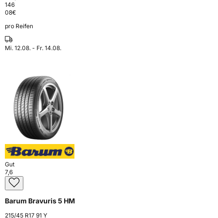
146
08
€
pro Reifen
Mi. 12.08. - Fr. 14.08.
Gut
7,6
Barum Bravuris 5 HM
215/45 R17 91 Y