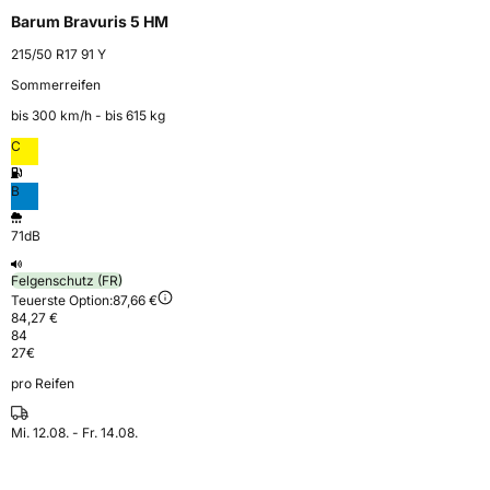
Barum Bravuris 5 HM
215/50 R17 91 Y
Sommerreifen
bis 300 km⁠/⁠h - bis 615 kg
C
B
71dB
Felgenschutz (FR)
Teuerste Option:
87,66 €
84,27 €
84
27
€
pro Reifen
Mi. 12.08. - Fr. 14.08.