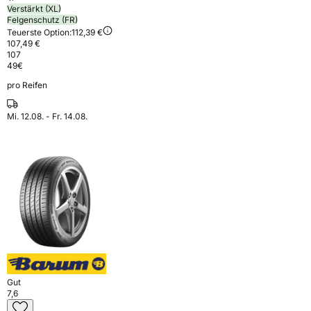
Verstärkt (XL)
Felgenschutz (FR)
Teuerste Option:
112,39 €
107,49 €
107
49
€
pro Reifen
Mi. 12.08. - Fr. 14.08.
Gut
7,6