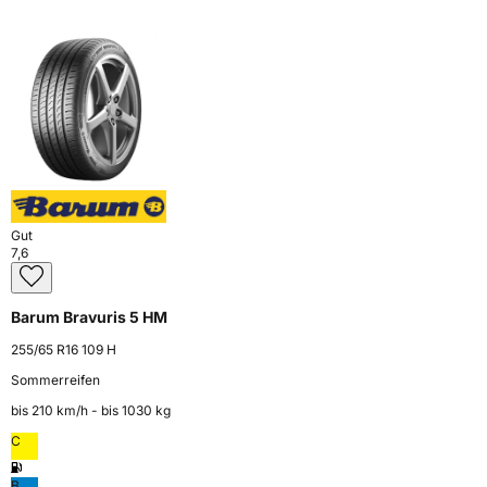
Gut
7,6
Barum Bravuris 5 HM
255/65 R16 109 H
Sommerreifen
bis 210 km⁠/⁠h - bis 1030 kg
C
B