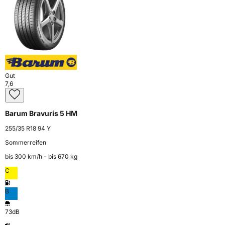
Gut
7,6
Barum Bravuris 5 HM
255/35 R18 94 Y
Sommerreifen
bis 300 km⁠/⁠h - bis 670 kg
C
B
73dB