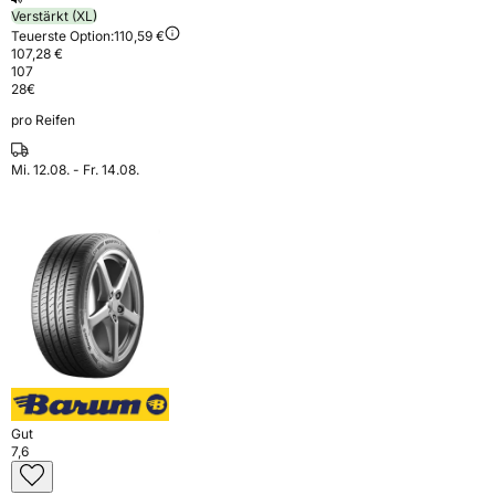
Verstärkt (XL)
Teuerste Option:
110,59 €
107,28 €
107
28
€
pro Reifen
Mi. 12.08. - Fr. 14.08.
Gut
7,6