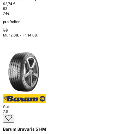
92,74 €
92
74
€
pro Reifen
Mi. 12.08. - Fr. 14.08.
Gut
7,6
Barum Bravuris 5 HM