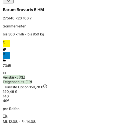
Barum Bravuris 5 HM
275/40 R20 106 Y
Sommerreifen
bis 300 km⁠/⁠h - bis 950 kg
C
B
73dB
Verstärkt (XL)
Felgenschutz (FR)
Teuerste Option:
150,78 €
140,49 €
140
49
€
pro Reifen
Mi. 12.08. - Fr. 14.08.