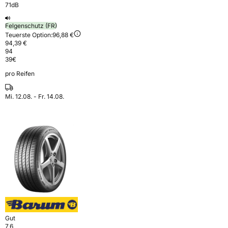
71dB
Felgenschutz (FR)
Teuerste Option:
96,88 €
94,39 €
94
39
€
pro Reifen
Mi. 12.08. - Fr. 14.08.
Gut
7,6