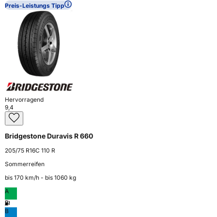
Preis-Leistungs Tipp
Hervorragend
9,4
Bridgestone Duravis R 660
205/75 R16C 110 R
Sommerreifen
bis 170 km⁠/⁠h - bis 1060 kg
A
B