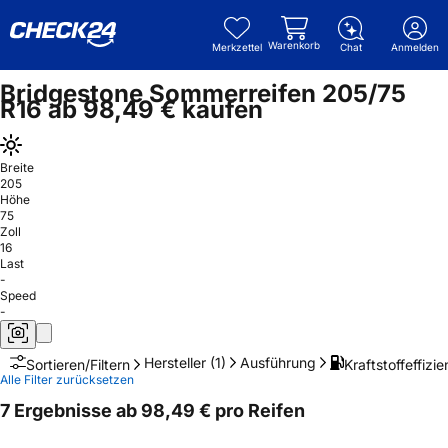
Warenkorb
Merkzettel
Chat
Anmelden
Bridgestone Sommerreifen 205/75
R16 ab 98,49 € kaufen
Breite
205
Höhe
75
Zoll
16
Last
-
Speed
-
Hersteller
(1)
Ausführung
Kraftstoffeffizie
Sortieren/Filtern
Alle Filter zurücksetzen
7 Ergebnisse ab 98,49 € pro Reifen