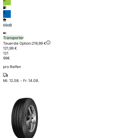
A
69dB
Transporter
Teuerste Option:
219,99 €
121,99 €
121
99
€
pro Reifen
Mi. 12.08. - Fr. 14.08.