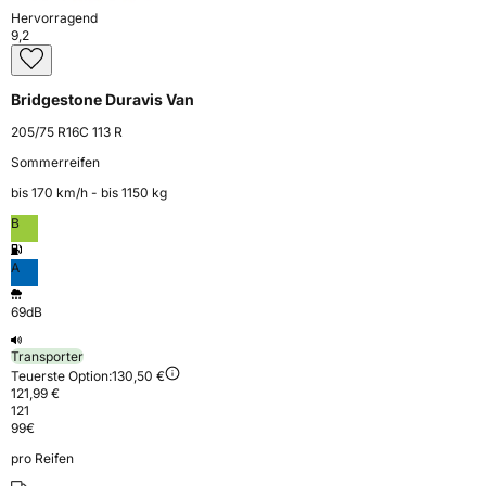
Hervorragend
9,2
Bridgestone Duravis Van
205/75 R16C 113 R
Sommerreifen
bis 170 km⁠/⁠h - bis 1150 kg
B
A
69dB
Transporter
Teuerste Option:
130,50 €
121,99 €
121
99
€
pro Reifen