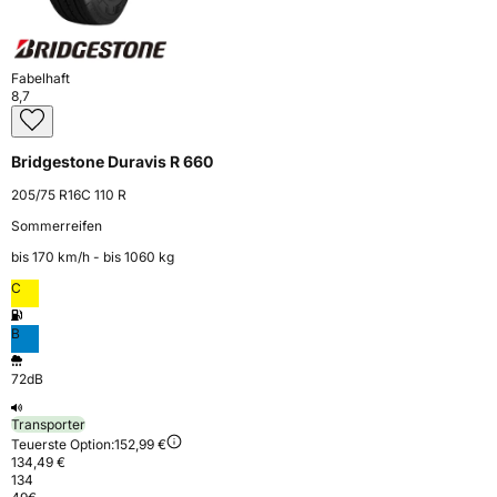
Fabelhaft
8,7
Bridgestone Duravis R 660
205/75 R16C 110 R
Sommerreifen
bis 170 km⁠/⁠h - bis 1060 kg
C
B
72dB
Transporter
Teuerste Option:
152,99 €
134,49 €
134