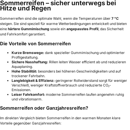
Sommerreifen – sicher unterwegs bei
Hitze und Regen
Sommerreifen sind die optimale Wahl, wenn die Temperaturen über
7 °C
steigen. Sie sind speziell für warme Wetterbedingungen entwickelt und bieten
eine
härtere Gummimischung
sowie ein
angepasstes Profil
, das Sicherheit
und Fahrkomfort garantiert.
Die Vorteile von Sommerreifen
Kurze Bremswege:
dank spezieller Gummimischung und optimierter
Profilgestaltung.
Sichere Nasshaftung:
Rillen leiten Wasser effizient ab und reduzieren
Aquaplaning.
Hohe Stabilität:
besonders bei höheren Geschwindigkeiten und auf
trockener Fahrbahn.
Langlebigkeit & Effizienz:
geringerer Rollwiderstand sorgt für weniger
Verschleiß, weniger Kraftstoffverbrauch und reduzierte CO₂-
Emissionen.
Leiser Fahrkomfort:
moderne Sommerreifen laufen angenehm ruhig
und vibrationsarm.
Sommerreifen oder Ganzjahresreifen?
Im direkten Vergleich bieten Sommerreifen in den warmen Monaten klare
Vorteile gegenüber Ganzjahresreifen: