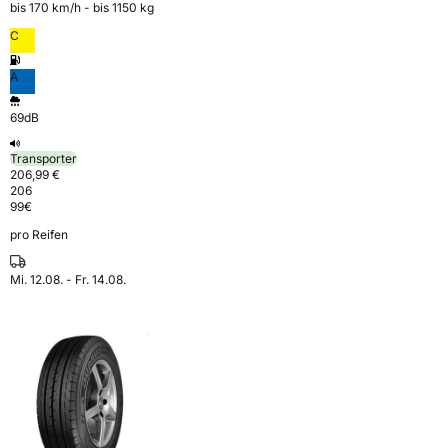
bis 170 km⁠/⁠h - bis 1150 kg
C
A
69dB
Transporter
206,99 €
206
99
€
pro Reifen
Mi. 12.08. - Fr. 14.08.