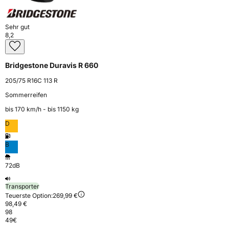
Sehr gut
8,2
Bridgestone Duravis R 660
205/75 R16C 113 R
Sommerreifen
bis 170 km⁠/⁠h - bis 1150 kg
D
B
72dB
Transporter
Teuerste Option:
269,99 €
98,49 €
98
49
€