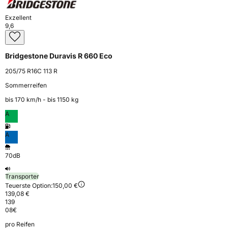
Exzellent
9,6
Bridgestone Duravis R 660 Eco
205/75 R16C 113 R
Sommerreifen
bis 170 km⁠/⁠h - bis 1150 kg
A
A
70dB
Transporter
Teuerste Option:
150,00 €
139,08 €
139
08
€
pro Reifen