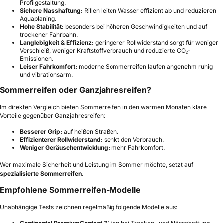
Profilgestaltung.
Sichere Nasshaftung:
Rillen leiten Wasser effizient ab und reduzieren
Aquaplaning.
Hohe Stabilität:
besonders bei höheren Geschwindigkeiten und auf
trockener Fahrbahn.
Langlebigkeit & Effizienz:
geringerer Rollwiderstand sorgt für weniger
Verschleiß, weniger Kraftstoffverbrauch und reduzierte CO₂-
Emissionen.
Leiser Fahrkomfort:
moderne Sommerreifen laufen angenehm ruhig
und vibrationsarm.
Sommerreifen oder Ganzjahresreifen?
Im direkten Vergleich bieten Sommerreifen in den warmen Monaten klare
Vorteile gegenüber Ganzjahresreifen:
Besserer Grip:
auf heißen Straßen.
Effizienterer Rollwiderstand:
senkt den Verbrauch.
Weniger Geräuschentwicklung:
mehr Fahrkomfort.
Wer maximale Sicherheit und Leistung im Sommer möchte, setzt auf
spezialisierte Sommerreifen
.
Empfohlene Sommerreifen-Modelle
Unabhängige Tests zeichnen regelmäßig folgende Modelle aus:
Continental PremiumContact 7:
top bei Trocken- und Nässehaftung.