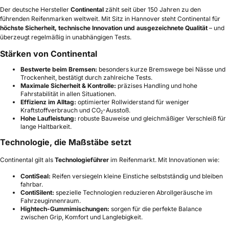
Der deutsche Hersteller
Continental
zählt seit über 150 Jahren zu den
führenden Reifenmarken weltweit. Mit Sitz in Hannover steht Continental für
höchste Sicherheit, technische Innovation und ausgezeichnete Qualität
– und
überzeugt regelmäßig in unabhängigen Tests.
Stärken von Continental
Bestwerte beim Bremsen:
besonders kurze Bremswege bei Nässe und
Trockenheit, bestätigt durch zahlreiche Tests.
Maximale Sicherheit & Kontrolle:
präzises Handling und hohe
Fahrstabilität in allen Situationen.
Effizienz im Alltag:
optimierter Rollwiderstand für weniger
Kraftstoffverbrauch und CO₂-Ausstoß.
Hohe Laufleistung:
robuste Bauweise und gleichmäßiger Verschleiß für
lange Haltbarkeit.
Technologie, die Maßstäbe setzt
Continental gilt als
Technologieführer
im Reifenmarkt. Mit Innovationen wie:
ContiSeal:
Reifen versiegeln kleine Einstiche selbstständig und bleiben
fahrbar.
ContiSilent:
spezielle Technologien reduzieren Abrollgeräusche im
Fahrzeuginnenraum.
Hightech-Gummimischungen:
sorgen für die perfekte Balance
zwischen Grip, Komfort und Langlebigkeit.