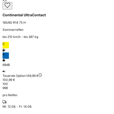
Continental UltraContact
165/60 R14 75 H
Sommerreifen
bis 210 km⁠/⁠h - bis 387 kg
C
A
68dB
Teuerste Option:
149,99 €
100,99 €
100
99
€
pro Reifen
Mi. 12.08. - Fr. 14.08.