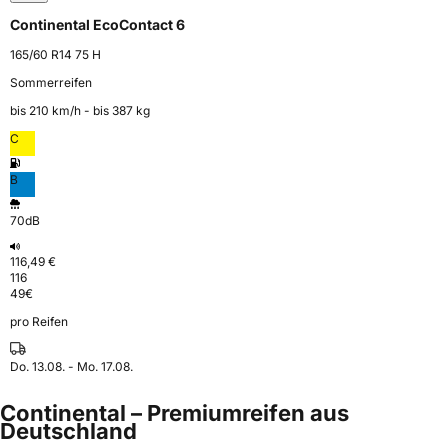
Continental EcoContact 6
165/60 R14 75 H
Sommerreifen
bis 210 km⁠/⁠h - bis 387 kg
C
B
70dB
116,49 €
116
49
€
pro Reifen
Do. 13.08. - Mo. 17.08.
Continental – Premiumreifen aus
Deutschland