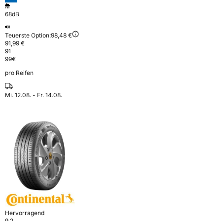
68dB
Teuerste Option:
98,48 €
91,99 €
91
99
€
pro Reifen
Mi. 12.08. - Fr. 14.08.
Hervorragend
9,2