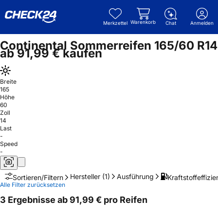
Warenkorb
Merkzettel
Chat
Anmelden
Continental Sommerreifen 165/60 R14
ab 91,99 € kaufen
Breite
165
Höhe
60
Zoll
14
Last
-
Speed
-
Hersteller
(1)
Ausführung
Kraftstoffeffizie
Sortieren/Filtern
Alle Filter zurücksetzen
3 Ergebnisse ab 91,99 € pro Reifen