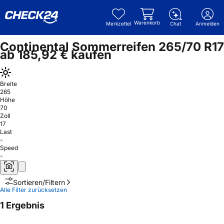
Warenkorb
Merkzettel
Chat
Anmelden
Continental Sommerreifen 265/70 R17
ab 185,92 € kaufen
Breite
265
Höhe
70
Zoll
17
Last
-
Speed
-
Sortieren/Filtern
Alle Filter zurücksetzen
1 Ergebnis