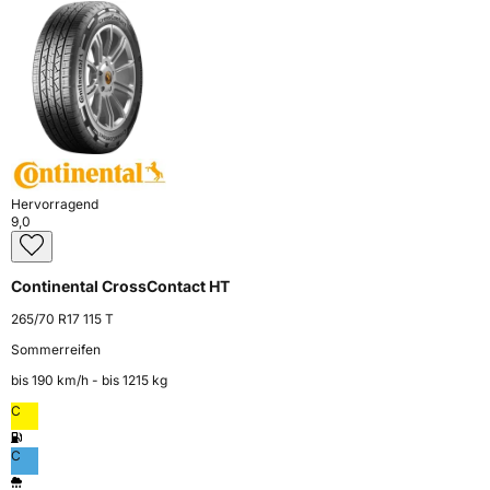
Hervorragend
9,0
Continental CrossContact HT
265/70 R17 115 T
Sommerreifen
bis 190 km⁠/⁠h - bis 1215 kg
C
C