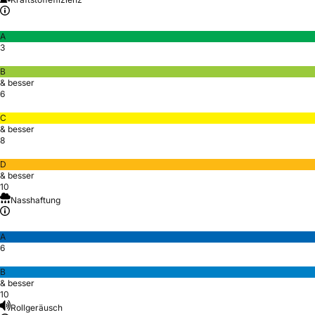
A
3
B
& besser
6
C
& besser
8
D
& besser
10
Nasshaftung
A
6
B
& besser
10
Rollgeräusch