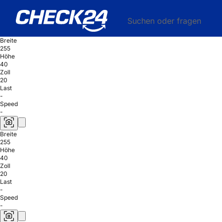
Suchen oder fragen
Breite
255
Höhe
40
Zoll
20
Last
-
Speed
-
Breite
255
Höhe
40
Zoll
20
Last
-
Speed
-