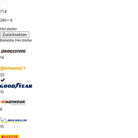
71 €
280+ €
Hersteller
Zurücksetzen
Beliebte Hersteller
14
25
10
8
15