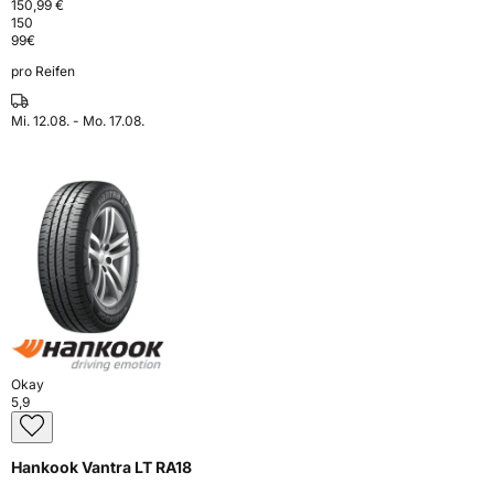
150,99 €
150
99
€
pro Reifen
Mi. 12.08. - Mo. 17.08.
Okay
5,9
Hankook Vantra LT RA18