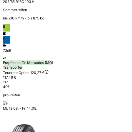
205/65 R16C 103 H
Sommerreifen
bis 210 km⁠/⁠h - bis 875 kg
B
A
73dB
Empfohlen für Mercedes (MO)
Transporter
Teuerste Option:
120,27 €
117,49 €
117
49
€
pro Reifen
Mi. 12.08. - Fr. 14.08.