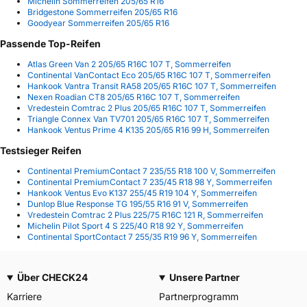
Michelin Sommerreifen 205/65 R16
Bridgestone Sommerreifen 205/65 R16
Goodyear Sommerreifen 205/65 R16
Passende Top-Reifen
Atlas Green Van 2 205/65 R16C 107 T, Sommerreifen
Continental VanContact Eco 205/65 R16C 107 T, Sommerreifen
Hankook Vantra Transit RA58 205/65 R16C 107 T, Sommerreifen
Nexen Roadian CT8 205/65 R16C 107 T, Sommerreifen
Vredestein Comtrac 2 Plus 205/65 R16C 107 T, Sommerreifen
Triangle Connex Van TV701 205/65 R16C 107 T, Sommerreifen
Hankook Ventus Prime 4 K135 205/65 R16 99 H, Sommerreifen
Testsieger Reifen
Continental PremiumContact 7 235/55 R18 100 V, Sommerreifen
Continental PremiumContact 7 235/45 R18 98 Y, Sommerreifen
Hankook Ventus Evo K137 255/45 R19 104 Y, Sommerreifen
Dunlop Blue Response TG 195/55 R16 91 V, Sommerreifen
Vredestein Comtrac 2 Plus 225/75 R16C 121 R, Sommerreifen
Michelin Pilot Sport 4 S 225/40 R18 92 Y, Sommerreifen
Continental SportContact 7 255/35 R19 96 Y, Sommerreifen
Über CHECK24
Unsere Partner
Karriere
Partnerprogramm