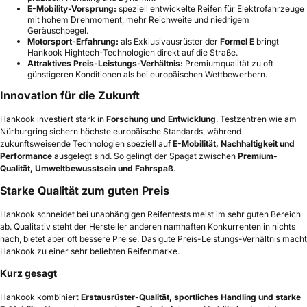
E-Mobility-Vorsprung:
speziell entwickelte Reifen für Elektrofahrzeuge
mit hohem Drehmoment, mehr Reichweite und niedrigem
Geräuschpegel.
Motorsport-Erfahrung:
als Exklusivausrüster der
Formel E
bringt
Hankook Hightech-Technologien direkt auf die Straße.
Attraktives Preis-Leistungs-Verhältnis:
Premiumqualität zu oft
günstigeren Konditionen als bei europäischen Wettbewerbern.
Innovation für die Zukunft
Hankook investiert stark in
Forschung und Entwicklung
. Testzentren wie am
Nürburgring sichern höchste europäische Standards, während
zukunftsweisende Technologien speziell auf
E-Mobilität, Nachhaltigkeit und
Performance
ausgelegt sind. So gelingt der Spagat zwischen
Premium-
Qualität, Umweltbewusstsein und Fahrspaß
.
Starke Qualität zum guten Preis
Hankook schneidet bei unabhängigen Reifentests meist im sehr guten Bereich
ab. Qualitativ steht der Hersteller anderen namhaften Konkurrenten in nichts
nach, bietet aber oft bessere Preise. Das gute Preis-Leistungs-Verhältnis macht
Hankook zu einer sehr beliebten Reifenmarke.
Kurz gesagt
Hankook kombiniert
Erstausrüster-Qualität, sportliches Handling und starke