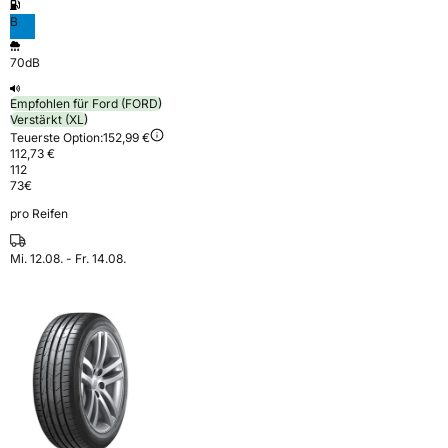
B
70dB
Empfohlen für Ford (FORD)
Verstärkt (XL)
Teuerste Option:
152,99 €
112,73 €
112
73
€
pro Reifen
Mi. 12.08. - Fr. 14.08.