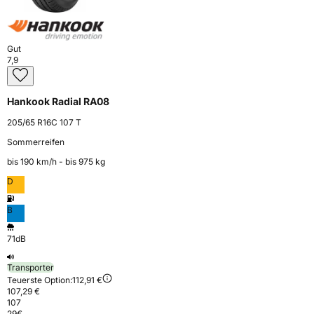
Gut
7,9
Hankook Radial RA08
205/65 R16C 107 T
Sommerreifen
bis 190 km⁠/⁠h - bis 975 kg
D
B
71dB
Transporter
Teuerste Option:
112,91 €
107,29 €
107
29
€