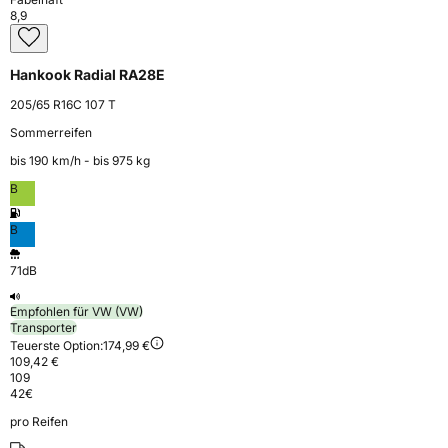
8,9
Hankook Radial RA28E
205/65 R16C 107 T
Sommerreifen
bis 190 km⁠/⁠h - bis 975 kg
B
B
71dB
Empfohlen für VW (VW)
Transporter
Teuerste Option:
174,99 €
109,42 €
109
42
€
pro Reifen