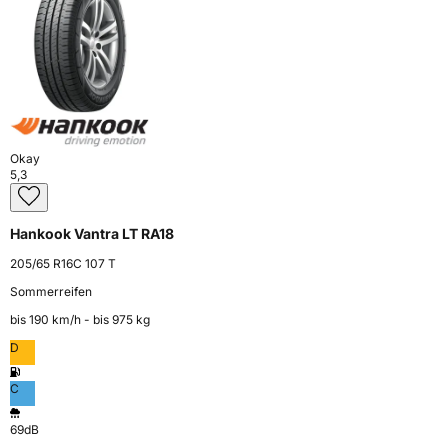
Okay
5,3
Hankook Vantra LT RA18
205/65 R16C 107 T
Sommerreifen
bis 190 km⁠/⁠h - bis 975 kg
D
C
69dB