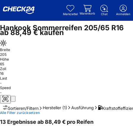
Warenkorb
Merkzettel
Chat
Anmelden
Hankook Sommerreifen 205/65 R16
ab 88,49 € kaufen
Breite
205
Höhe
65
Zoll
16
Last
-
Speed
-
Hersteller
(1)
Ausführung
Kraftstoffeffizie
Sortieren/Filtern
Alle Filter zurücksetzen
13 Ergebnisse ab 88,49 € pro Reifen