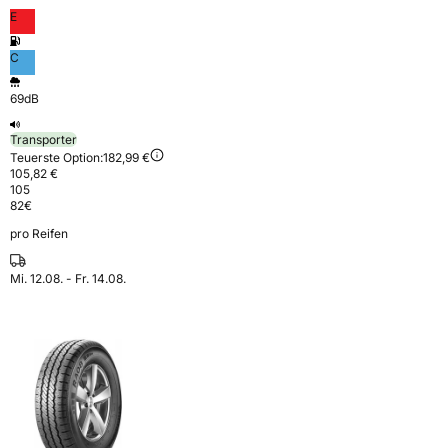
E
C
69dB
Transporter
Teuerste Option:
182,99 €
105,82 €
105
82
€
pro Reifen
Mi. 12.08. - Fr. 14.08.