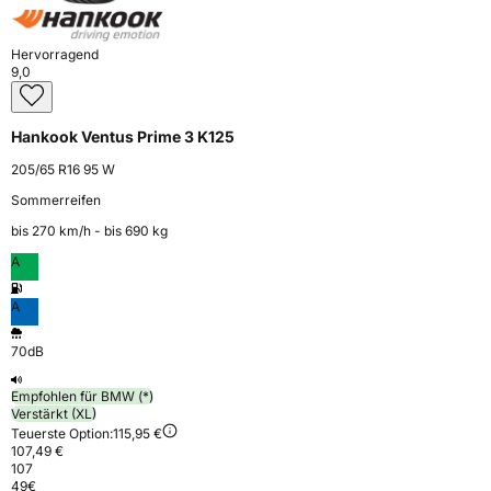
Hervorragend
9,0
Hankook Ventus Prime 3 K125
205/65 R16 95 W
Sommerreifen
bis 270 km⁠/⁠h - bis 690 kg
A
A
70dB
Empfohlen für BMW (*)
Verstärkt (XL)
Teuerste Option:
115,95 €
107,49 €
107
49
€