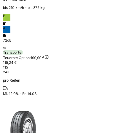
bis 210 km⁠/⁠h - bis 875 kg
B
A
72dB
Transporter
Teuerste Option:
199,99 €
115,24 €
115
24
€
pro Reifen
Mi. 12.08. - Fr. 14.08.