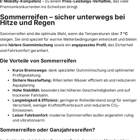
E-Mobility-Kompetenz
– zu einem
Preis-Leistungs-Verhältnis
, das viele
Premiumkonkurrenten ins Schwitzen bringt.
Sommerreifen – sicher unterwegs bei
Hitze und Regen
Sommerreifen sind die optimale Wahl, wenn die Temperaturen über
7 °C
steigen. Sie sind speziell für warme Wetterbedingungen entwickelt und bieten
eine
härtere Gummimischung
sowie ein
angepasstes Profil
, das Sicherheit
und Fahrkomfort garantiert.
Die Vorteile von Sommerreifen
Kurze Bremswege:
dank spezieller Gummimischung und optimierter
Profilgestaltung.
Sichere Nasshaftung:
Rillen leiten Wasser effizient ab und reduzieren
Aquaplaning.
Hohe Stabilität:
besonders bei höheren Geschwindigkeiten und auf
trockener Fahrbahn.
Langlebigkeit & Effizienz:
geringerer Rollwiderstand sorgt für weniger
Verschleiß, weniger Kraftstoffverbrauch und reduzierte CO₂-
Emissionen.
Leiser Fahrkomfort:
moderne Sommerreifen laufen angenehm ruhig
und vibrationsarm.
Sommerreifen oder Ganzjahresreifen?