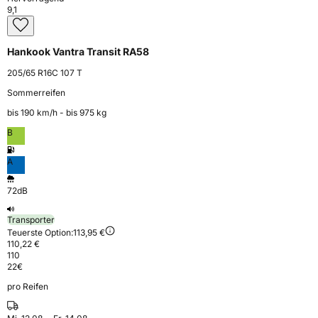
9,1
Hankook Vantra Transit RA58
205/65 R16C 107 T
Sommerreifen
bis 190 km⁠/⁠h - bis 975 kg
B
A
72dB
Transporter
Teuerste Option:
113,95 €
110,22 €
110
22
€
pro Reifen