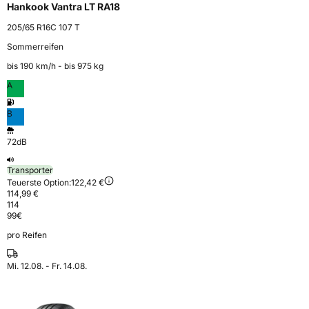
Hankook Vantra LT RA18
205/65 R16C 107 T
Sommerreifen
bis 190 km⁠/⁠h - bis 975 kg
A
B
72dB
Transporter
Teuerste Option:
122,42 €
114,99 €
114
99
€
pro Reifen
Mi. 12.08. - Fr. 14.08.