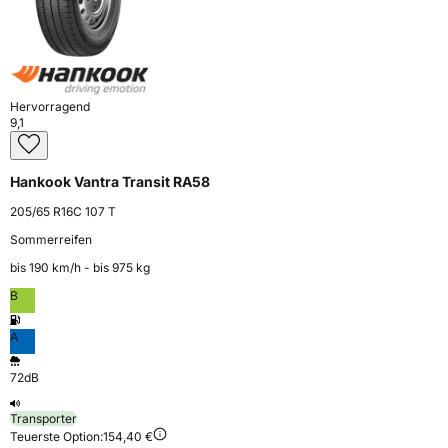
Hervorragend
9,1
Hankook Vantra Transit RA58
205/65 R16C 107 T
Sommerreifen
bis 190 km⁠/⁠h - bis 975 kg
B
A
72dB
Transporter
Teuerste Option:
154,40 €