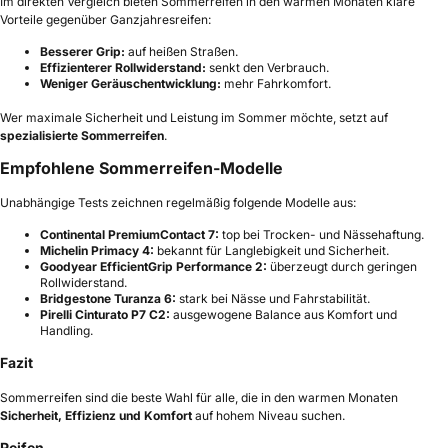
Im direkten Vergleich bieten Sommerreifen in den warmen Monaten klare
Vorteile gegenüber Ganzjahresreifen:
Besserer Grip:
auf heißen Straßen.
Effizienterer Rollwiderstand:
senkt den Verbrauch.
Weniger Geräuschentwicklung:
mehr Fahrkomfort.
Wer maximale Sicherheit und Leistung im Sommer möchte, setzt auf
spezialisierte Sommerreifen
.
Empfohlene Sommerreifen-Modelle
Unabhängige Tests zeichnen regelmäßig folgende Modelle aus:
Continental PremiumContact 7:
top bei Trocken- und Nässehaftung.
Michelin Primacy 4:
bekannt für Langlebigkeit und Sicherheit.
Goodyear EfficientGrip Performance 2:
überzeugt durch geringen
Rollwiderstand.
Bridgestone Turanza 6:
stark bei Nässe und Fahrstabilität.
Pirelli Cinturato P7 C2:
ausgewogene Balance aus Komfort und
Handling.
Fazit
Sommerreifen sind die beste Wahl für alle, die in den warmen Monaten
Sicherheit, Effizienz und Komfort
auf hohem Niveau suchen.
Reifen