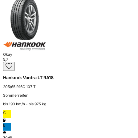
Okay
5,7
Hankook Vantra LT RA18
205/65 R16C 107 T
Sommerreifen
bis 190 km⁠/⁠h - bis 975 kg
C
B
70dB