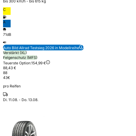
bis 300 km⁠/⁠h - bis 615 kg
C
A
71dB
Auto Bild Allrad Testsieg 2026 in Modellreihe
Verstärkt (XL)
Felgenschutz (MFS)
Teuerste Option:
154,99 €
88,43 €
88
43
€
pro Reifen
Di. 11.08. - Do. 13.08.