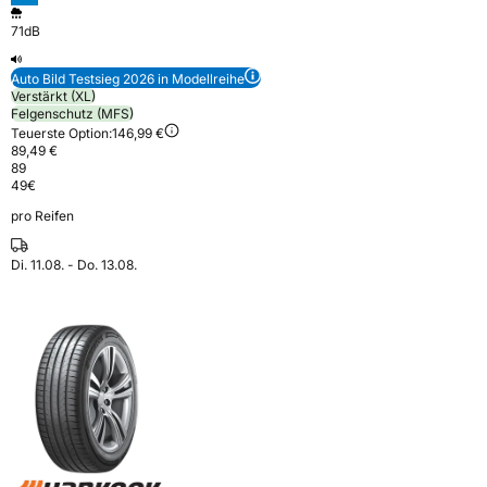
71dB
Auto Bild Testsieg 2026 in Modellreihe
Verstärkt (XL)
Felgenschutz (MFS)
Teuerste Option:
146,99 €
89,49 €
89
49
€
pro Reifen
Di. 11.08. - Do. 13.08.