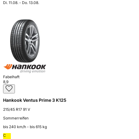
Di. 11.08. - Do. 13.08.
Fabelhaft
8,9
Hankook Ventus Prime 3 K125
215/45 R17 91 V
Sommerreifen
bis 240 km⁠/⁠h - bis 615 kg
C