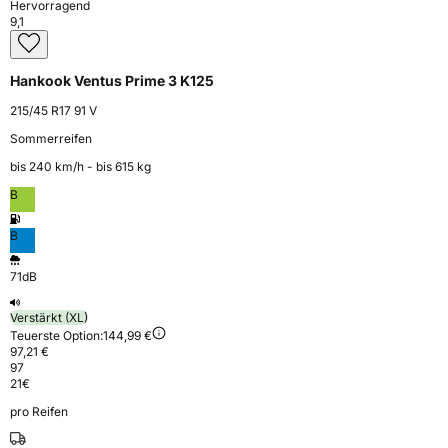
Hervorragend
9,1
Hankook Ventus Prime 3 K125
215/45 R17 91 V
Sommerreifen
bis 240 km⁠/⁠h - bis 615 kg
B
B
71dB
Verstärkt (XL)
Teuerste Option:
144,99 €
97,21 €
97
21
€
pro Reifen