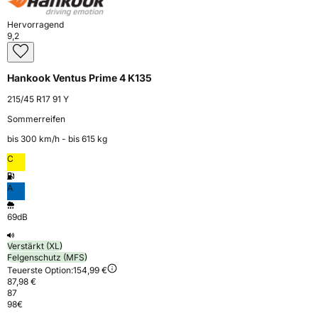
Hervorragend
9,2
Hankook Ventus Prime 4 K135
215/45 R17 91 Y
Sommerreifen
bis 300 km⁠/⁠h - bis 615 kg
C
A
69dB
Verstärkt (XL)
Felgenschutz (MFS)
Teuerste Option:
154,99 €
87,98 €
87
98
€