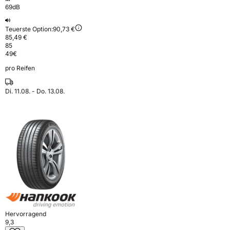
69dB
Teuerste Option:
90,73 €
85,49 €
85
49
€
pro Reifen
Di. 11.08. - Do. 13.08.
Hervorragend
9,3