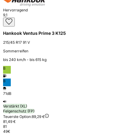
Hervorragend
9,1
Hankook Ventus Prime 3 K125
215/45 R17 91 V
Sommerreifen
bis 240 km⁠/⁠h - bis 615 kg
B
B
71dB
Verstärkt (XL)
Felgenschutz (FP)
Teuerste Option:
89,29 €
81,49 €
81
49
€