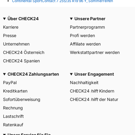
Continental SportContact 7 255/35 R19 96 Y, Sommerreifen
Über CHECK24
Unsere Partner
Karriere
Partnerprogramm
Presse
Profi werden
Unternehmen
Affiliate werden
CHECK24 Österreich
Werkstattpartner werden
CHECK24 Spanien
CHECK24 Zahlungsarten
Unser Engagement
PayPal
Nachhaltigkeit
Kreditkarten
CHECK24
hilft
Kindern
Sofortüberweisung
CHECK24
hilft
der Natur
Rechnung
Lastschrift
Ratenkauf
Unser Service für Sie