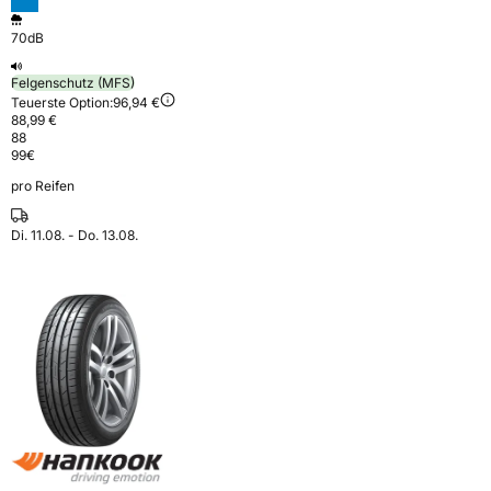
70dB
Felgenschutz (MFS)
Teuerste Option:
96,94 €
88,99 €
88
99
€
pro Reifen
Di. 11.08. - Do. 13.08.