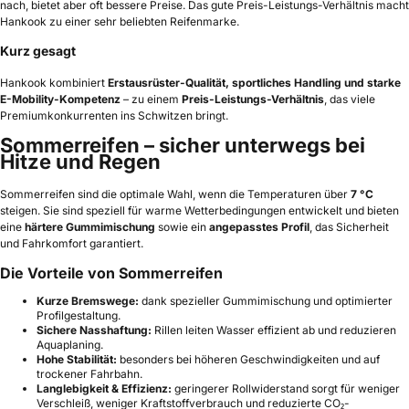
nach, bietet aber oft bessere Preise. Das gute Preis-Leistungs-Verhältnis macht
Hankook zu einer sehr beliebten Reifenmarke.
Kurz gesagt
Hankook kombiniert
Erstausrüster-Qualität, sportliches Handling und starke
E-Mobility-Kompetenz
– zu einem
Preis-Leistungs-Verhältnis
, das viele
Premiumkonkurrenten ins Schwitzen bringt.
Sommerreifen – sicher unterwegs bei
Hitze und Regen
Sommerreifen sind die optimale Wahl, wenn die Temperaturen über
7 °C
steigen. Sie sind speziell für warme Wetterbedingungen entwickelt und bieten
eine
härtere Gummimischung
sowie ein
angepasstes Profil
, das Sicherheit
und Fahrkomfort garantiert.
Die Vorteile von Sommerreifen
Kurze Bremswege:
dank spezieller Gummimischung und optimierter
Profilgestaltung.
Sichere Nasshaftung:
Rillen leiten Wasser effizient ab und reduzieren
Aquaplaning.
Hohe Stabilität:
besonders bei höheren Geschwindigkeiten und auf
trockener Fahrbahn.
Langlebigkeit & Effizienz:
geringerer Rollwiderstand sorgt für weniger
Verschleiß, weniger Kraftstoffverbrauch und reduzierte CO₂-