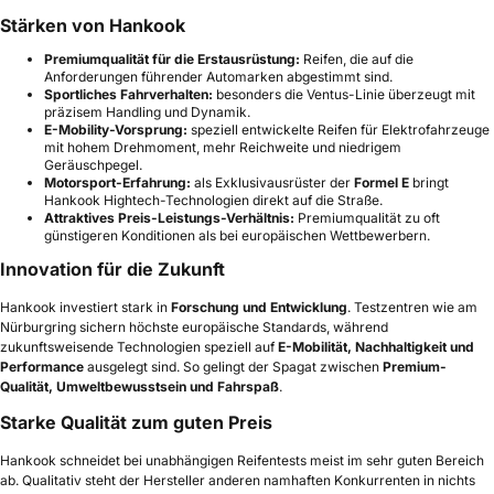
Stärken von Hankook
Premiumqualität für die Erstausrüstung:
Reifen, die auf die
Anforderungen führender Automarken abgestimmt sind.
Sportliches Fahrverhalten:
besonders die Ventus-Linie überzeugt mit
präzisem Handling und Dynamik.
E-Mobility-Vorsprung:
speziell entwickelte Reifen für Elektrofahrzeuge
mit hohem Drehmoment, mehr Reichweite und niedrigem
Geräuschpegel.
Motorsport-Erfahrung:
als Exklusivausrüster der
Formel E
bringt
Hankook Hightech-Technologien direkt auf die Straße.
Attraktives Preis-Leistungs-Verhältnis:
Premiumqualität zu oft
günstigeren Konditionen als bei europäischen Wettbewerbern.
Innovation für die Zukunft
Hankook investiert stark in
Forschung und Entwicklung
. Testzentren wie am
Nürburgring sichern höchste europäische Standards, während
zukunftsweisende Technologien speziell auf
E-Mobilität, Nachhaltigkeit und
Performance
ausgelegt sind. So gelingt der Spagat zwischen
Premium-
Qualität, Umweltbewusstsein und Fahrspaß
.
Starke Qualität zum guten Preis
Hankook schneidet bei unabhängigen Reifentests meist im sehr guten Bereich
ab. Qualitativ steht der Hersteller anderen namhaften Konkurrenten in nichts