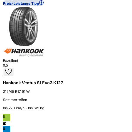
Preis-Leistungs Tipp
Exzellent
9,5
Hankook Ventus S1 Evo3 K127
215/45 R17 91 W
Sommerreifen
bis 270 km⁠/⁠h - bis 615 kg
B
B