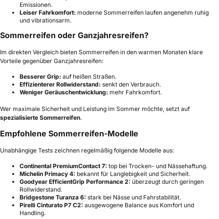
Emissionen.
Leiser Fahrkomfort:
moderne Sommerreifen laufen angenehm ruhig
und vibrationsarm.
Sommerreifen oder Ganzjahresreifen?
Im direkten Vergleich bieten Sommerreifen in den warmen Monaten klare
Vorteile gegenüber Ganzjahresreifen:
Besserer Grip:
auf heißen Straßen.
Effizienterer Rollwiderstand:
senkt den Verbrauch.
Weniger Geräuschentwicklung:
mehr Fahrkomfort.
Wer maximale Sicherheit und Leistung im Sommer möchte, setzt auf
spezialisierte Sommerreifen
.
Empfohlene Sommerreifen-Modelle
Unabhängige Tests zeichnen regelmäßig folgende Modelle aus:
Continental PremiumContact 7:
top bei Trocken- und Nässehaftung.
Michelin Primacy 4:
bekannt für Langlebigkeit und Sicherheit.
Goodyear EfficientGrip Performance 2:
überzeugt durch geringen
Rollwiderstand.
Bridgestone Turanza 6:
stark bei Nässe und Fahrstabilität.
Pirelli Cinturato P7 C2:
ausgewogene Balance aus Komfort und
Handling.