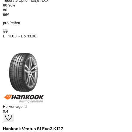
Teuerste Option:
105,91 €
80,96 €
80
96
€
pro Reifen
Di. 11.08. - Do. 13.08.
Hervorragend
9,4
Hankook Ventus S1 Evo3 K127