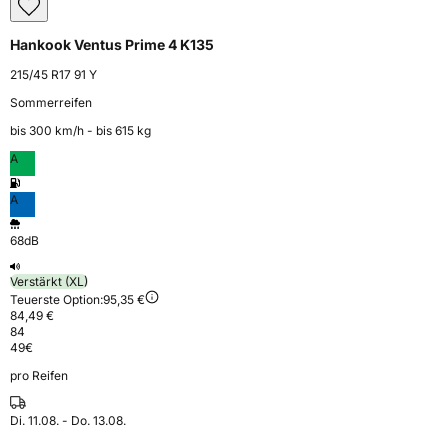
Hankook Ventus Prime 4 K135
215/45 R17 91 Y
Sommerreifen
bis 300 km⁠/⁠h - bis 615 kg
A
A
68dB
Verstärkt (XL)
Teuerste Option:
95,35 €
84,49 €
84
49
€
pro Reifen
Di. 11.08. - Do. 13.08.