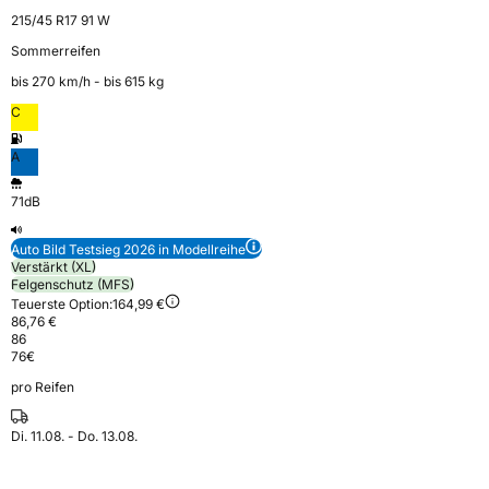
215/45 R17 91 W
Sommerreifen
bis 270 km⁠/⁠h - bis 615 kg
C
A
71dB
Auto Bild Testsieg 2026 in Modellreihe
Verstärkt (XL)
Felgenschutz (MFS)
Teuerste Option:
164,99 €
86,76 €
86
76
€
pro Reifen
Di. 11.08. - Do. 13.08.