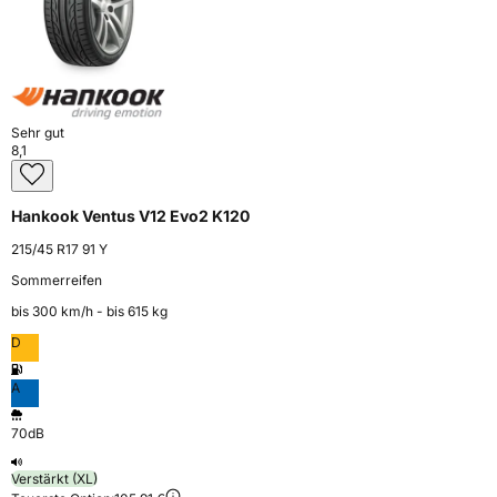
Sehr gut
8,1
Hankook Ventus V12 Evo2 K120
215/45 R17 91 Y
Sommerreifen
bis 300 km⁠/⁠h - bis 615 kg
D
A
70dB
Verstärkt (XL)