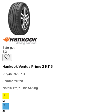
Sehr gut
8,3
Hankook Ventus Prime 2 K115
215/45 R17 87 H
Sommerreifen
bis 210 km⁠/⁠h - bis 545 kg
C
C