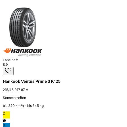
Fabelhaft
8,9
Hankook Ventus Prime 3 K125
215/45 R17 87 V
Sommerreifen
bis 240 km⁠/⁠h - bis 545 kg
C
B