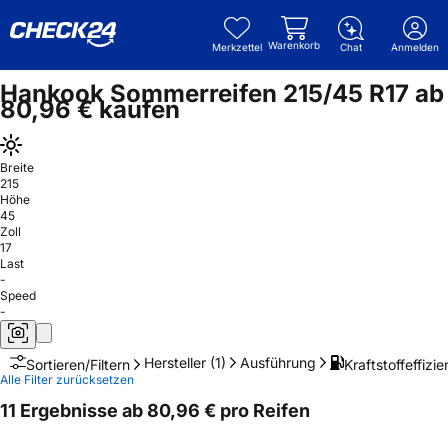
Warenkorb
Merkzettel
Chat
Anmelden
Hankook Sommerreifen 215/45 R17 ab
80,96 € kaufen
Breite
215
Höhe
45
Zoll
17
Last
-
Speed
-
Hersteller
(1)
Ausführung
Kraftstoffeffizie
Sortieren/Filtern
Alle Filter zurücksetzen
11 Ergebnisse ab 80,96 € pro Reifen