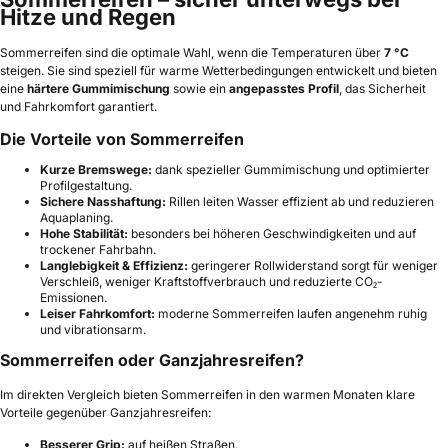
Hitze und Regen
Sommerreifen sind die optimale Wahl, wenn die Temperaturen über
7 °C
steigen. Sie sind speziell für warme Wetterbedingungen entwickelt und bieten
eine
härtere Gummimischung
sowie ein
angepasstes Profil
, das Sicherheit
und Fahrkomfort garantiert.
Die Vorteile von Sommerreifen
Kurze Bremswege:
dank spezieller Gummimischung und optimierter
Profilgestaltung.
Sichere Nasshaftung:
Rillen leiten Wasser effizient ab und reduzieren
Aquaplaning.
Hohe Stabilität:
besonders bei höheren Geschwindigkeiten und auf
trockener Fahrbahn.
Langlebigkeit & Effizienz:
geringerer Rollwiderstand sorgt für weniger
Verschleiß, weniger Kraftstoffverbrauch und reduzierte CO₂-
Emissionen.
Leiser Fahrkomfort:
moderne Sommerreifen laufen angenehm ruhig
und vibrationsarm.
Sommerreifen oder Ganzjahresreifen?
Im direkten Vergleich bieten Sommerreifen in den warmen Monaten klare
Vorteile gegenüber Ganzjahresreifen:
Besserer Grip:
auf heißen Straßen.