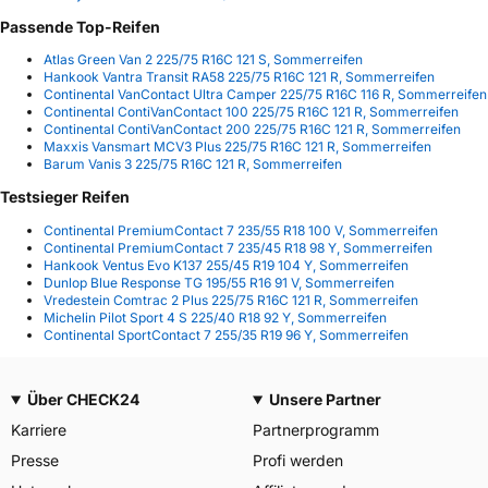
Passende Top-Reifen
Atlas Green Van 2 225/75 R16C 121 S, Sommerreifen
Hankook Vantra Transit RA58 225/75 R16C 121 R, Sommerreifen
Continental VanContact Ultra Camper 225/75 R16C 116 R, Sommerreifen
Continental ContiVanContact 100 225/75 R16C 121 R, Sommerreifen
Continental ContiVanContact 200 225/75 R16C 121 R, Sommerreifen
Maxxis Vansmart MCV3 Plus 225/75 R16C 121 R, Sommerreifen
Barum Vanis 3 225/75 R16C 121 R, Sommerreifen
Testsieger Reifen
Continental PremiumContact 7 235/55 R18 100 V, Sommerreifen
Continental PremiumContact 7 235/45 R18 98 Y, Sommerreifen
Hankook Ventus Evo K137 255/45 R19 104 Y, Sommerreifen
Dunlop Blue Response TG 195/55 R16 91 V, Sommerreifen
Vredestein Comtrac 2 Plus 225/75 R16C 121 R, Sommerreifen
Michelin Pilot Sport 4 S 225/40 R18 92 Y, Sommerreifen
Continental SportContact 7 255/35 R19 96 Y, Sommerreifen
Über CHECK24
Unsere Partner
Karriere
Partnerprogramm
Presse
Profi werden