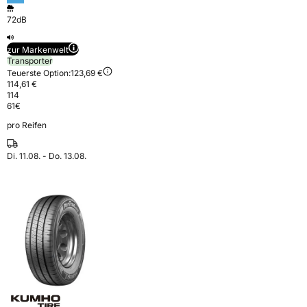
72dB
zur Markenwelt
Transporter
Teuerste Option:
123,69 €
114,61 €
114
61
€
pro Reifen
Di. 11.08. - Do. 13.08.