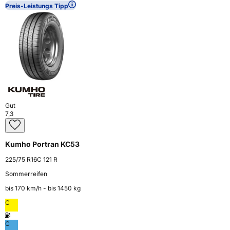
Preis-Leistungs Tipp
Gut
7,3
Kumho Portran KC53
225/75 R16C 121 R
Sommerreifen
bis 170 km⁠/⁠h - bis 1450 kg
C
C