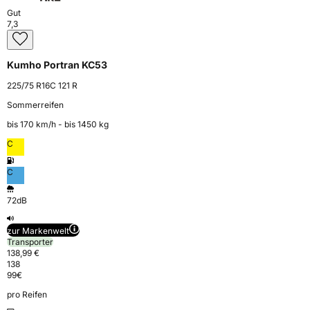
Gut
7,3
Kumho Portran KC53
225/75 R16C 121 R
Sommerreifen
bis 170 km⁠/⁠h - bis 1450 kg
C
C
72dB
zur Markenwelt
Transporter
138,99 €
138
99
€
pro Reifen