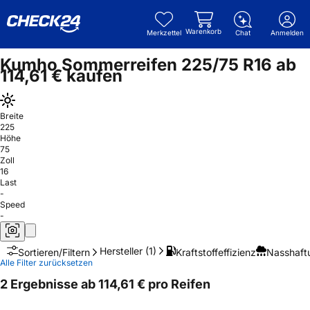
Warenkorb
Merkzettel
Chat
Anmelden
Kumho Sommerreifen 225/75 R16 ab
114,61 € kaufen
Breite
225
Höhe
75
Zoll
16
Last
-
Speed
-
Hersteller
(1)
Kraftstoffeffizienz
Nasshaft
Sortieren/Filtern
Alle Filter zurücksetzen
2 Ergebnisse ab 114,61 € pro Reifen