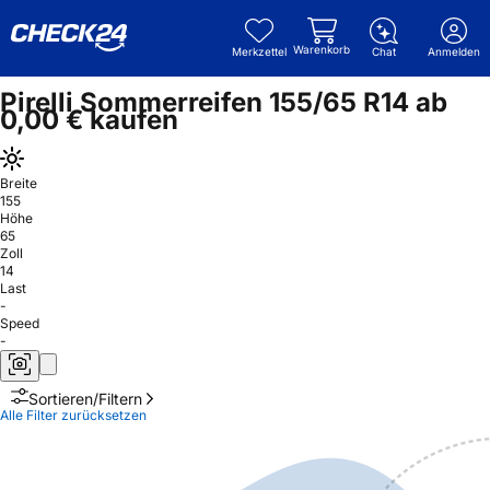
Warenkorb
Merkzettel
Chat
Anmelden
Pirelli Sommerreifen 155/65 R14 ab
0,00 € kaufen
Breite
155
Höhe
65
Zoll
14
Last
-
Speed
-
Sortieren/Filtern
Alle Filter zurücksetzen