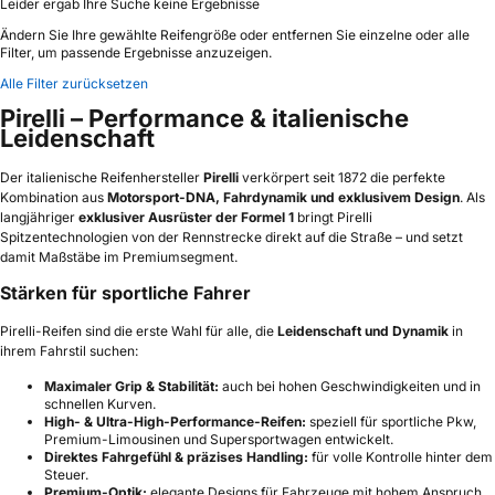
Leider ergab Ihre Suche keine Ergebnisse
Ändern Sie Ihre gewählte Reifengröße oder entfernen Sie einzelne oder alle
Filter, um passende Ergebnisse anzuzeigen.
Alle Filter zurücksetzen
Pirelli – Performance & italienische
Leidenschaft
Der italienische Reifenhersteller
Pirelli
verkörpert seit 1872 die perfekte
Kombination aus
Motorsport-DNA, Fahrdynamik und exklusivem Design
. Als
langjähriger
exklusiver Ausrüster der Formel 1
bringt Pirelli
Spitzentechnologien von der Rennstrecke direkt auf die Straße – und setzt
damit Maßstäbe im Premiumsegment.
Stärken für sportliche Fahrer
Pirelli-Reifen sind die erste Wahl für alle, die
Leidenschaft und Dynamik
in
ihrem Fahrstil suchen:
Maximaler Grip & Stabilität:
auch bei hohen Geschwindigkeiten und in
schnellen Kurven.
High- & Ultra-High-Performance-Reifen:
speziell für sportliche Pkw,
Premium-Limousinen und Supersportwagen entwickelt.
Direktes Fahrgefühl & präzises Handling:
für volle Kontrolle hinter dem
Steuer.
Premium-Optik:
elegante Designs für Fahrzeuge mit hohem Anspruch.