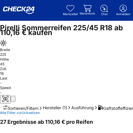
Warenkorb
Merkzettel
Chat
Anmelden
Pirelli Sommerreifen 225/45 R18 ab
110,16 € kaufen
Breite
225
Höhe
45
Zoll
18
Last
-
Speed
-
Hersteller
(1)
Ausführung
Kraftstoffeffizie
Sortieren/Filtern
Alle Filter zurücksetzen
27 Ergebnisse ab 110,16 € pro Reifen