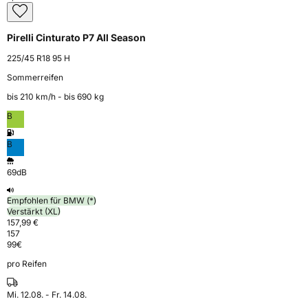
Pirelli Cinturato P7 All Season
225/45 R18 95 H
Sommerreifen
bis 210 km⁠/⁠h - bis 690 kg
B
B
69dB
Empfohlen für BMW (*)
Verstärkt (XL)
157,99 €
157
99
€
pro Reifen
Mi. 12.08. - Fr. 14.08.