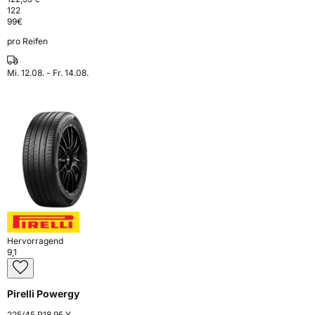
122
99
€
pro Reifen
Mi. 12.08. - Fr. 14.08.
Hervorragend
9,1
Pirelli Powergy
225/45 R18 95 Y