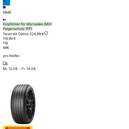
B
68dB
Empfohlen für Mercedes (MO)
Felgenschutz (FP)
Teuerste Option:
224,99 €
119,99 €
119
99
€
pro Reifen
Mi. 12.08. - Fr. 14.08.