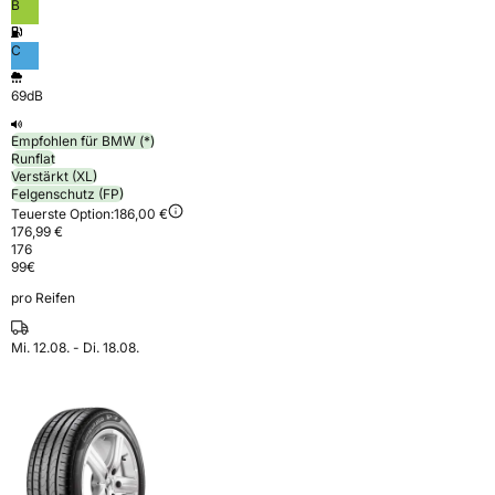
B
C
69dB
Empfohlen für BMW (*)
Runflat
Verstärkt (XL)
Felgenschutz (FP)
Teuerste Option:
186,00 €
176,99 €
176
99
€
pro Reifen
Mi. 12.08. - Di. 18.08.