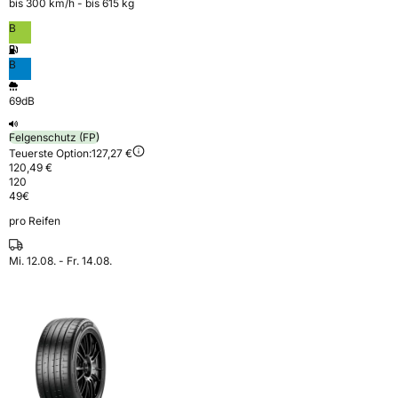
bis 300 km⁠/⁠h - bis 615 kg
B
B
69dB
Felgenschutz (FP)
Teuerste Option:
127,27 €
120,49 €
120
49
€
pro Reifen
Mi. 12.08. - Fr. 14.08.