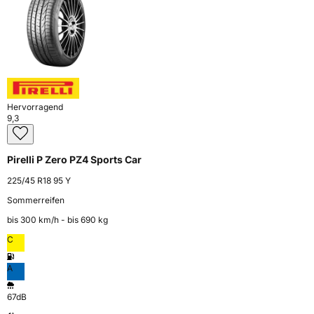
Hervorragend
9,3
Pirelli P Zero PZ4 Sports Car
225/45 R18 95 Y
Sommerreifen
bis 300 km⁠/⁠h - bis 690 kg
C
A
67dB