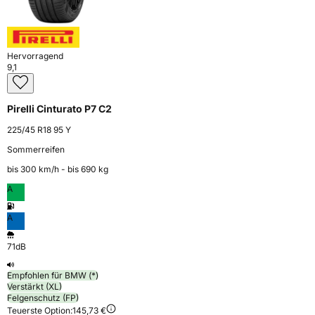
Hervorragend
9,1
Pirelli Cinturato P7 C2
225/45 R18 95 Y
Sommerreifen
bis 300 km⁠/⁠h - bis 690 kg
A
A
71dB
Empfohlen für BMW (*)
Verstärkt (XL)
Felgenschutz (FP)
Teuerste Option:
145,73 €