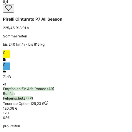
8,4
Pirelli Cinturato P7 All Season
225/45 R18 91 V
Sommerreifen
bis 240 km⁠/⁠h - bis 615 kg
C
C
71dB
Empfohlen für Alfa Romeo (AR)
Runflat
Felgenschutz (FP)
Teuerste Option:
125,23 €
120,08 €
120
08
€
pro Reifen