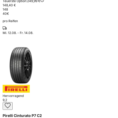
Teuerste Option:
249,99 €
148,40 €
148
40
€
pro Reifen
Mi. 12.08. - Fr. 14.08.
Hervorragend
9,2
Pirelli Cinturato P7 C2