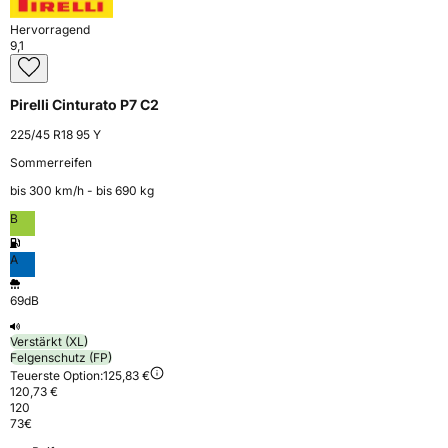
Hervorragend
9,1
Pirelli Cinturato P7 C2
225/45 R18 95 Y
Sommerreifen
bis 300 km⁠/⁠h - bis 690 kg
B
A
69dB
Verstärkt (XL)
Felgenschutz (FP)
Teuerste Option:
125,83 €
120,73 €
120
73
€