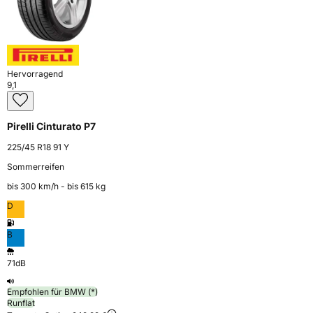
Hervorragend
9,1
Pirelli Cinturato P7
225/45 R18 91 Y
Sommerreifen
bis 300 km⁠/⁠h - bis 615 kg
D
B
71dB
Empfohlen für BMW (*)
Runflat