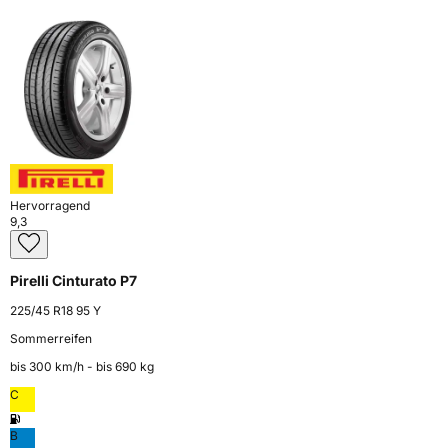
Hervorragend
9,3
Pirelli Cinturato P7
225/45 R18 95 Y
Sommerreifen
bis 300 km⁠/⁠h - bis 690 kg
C
B