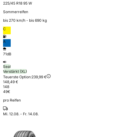
225/45 R18 95 W
Sommerreifen
bis 270 km⁠/⁠h - bis 690 kg
C
A
71dB
Seal
Verstärkt (XL)
Teuerste Option:
239,99 €
148,49 €
148
49
€
pro Reifen
Mi. 12.08. - Fr. 14.08.