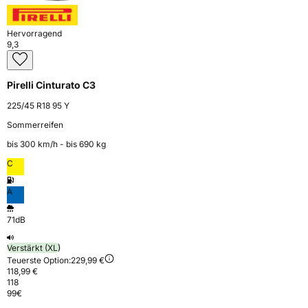
Hervorragend
9,3
Pirelli Cinturato C3
225/45 R18 95 Y
Sommerreifen
bis 300 km⁠/⁠h - bis 690 kg
C
A
71dB
Verstärkt (XL)
Teuerste Option:
229,99 €
118,99 €
118
99
€