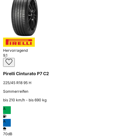
Hervorragend
9,1
Pirelli Cinturato P7 C2
225/45 R18 95 H
Sommerreifen
bis 210 km⁠/⁠h - bis 690 kg
A
A
70dB