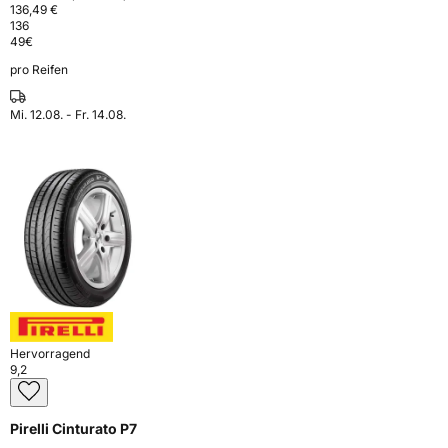
136,49 €
136
49
€
pro Reifen
Mi. 12.08. - Fr. 14.08.
Hervorragend
9,2
Pirelli Cinturato P7