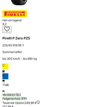
Hervorragend
9,2
Pirelli P Zero PZ5
225/45 R18 95 Y
Sommerreifen
bis 300 km⁠/⁠h - bis 690 kg
C
A
71dB
Verstärkt (XL)
Felgenschutz (FP)
Teuerste Option:
249,99 €
122,99 €