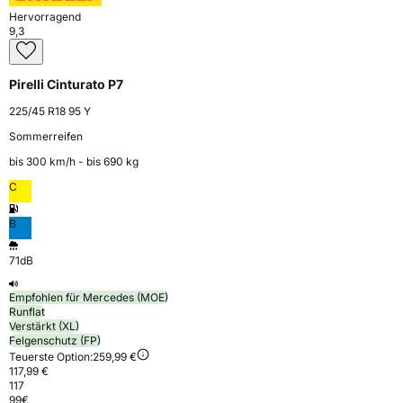
Hervorragend
9,3
Pirelli Cinturato P7
225/45 R18 95 Y
Sommerreifen
bis 300 km⁠/⁠h - bis 690 kg
C
B
71dB
Empfohlen für Mercedes (MOE)
Runflat
Verstärkt (XL)
Felgenschutz (FP)
Teuerste Option:
259,99 €
117,99 €
117
99
€