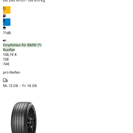
bis 240 km⁠/⁠h - bis 615 kg
D
B
71dB
Empfohlen für BMW (*)
Runflat
138,74 €
138
74
€
pro Reifen
Mi. 12.08. - Fr. 14.08.