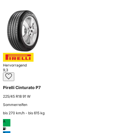
Hervorragend
9,3
Pirelli Cinturato P7
225/45 R18 91 W
Sommerreifen
bis 270 km⁠/⁠h - bis 615 kg
A