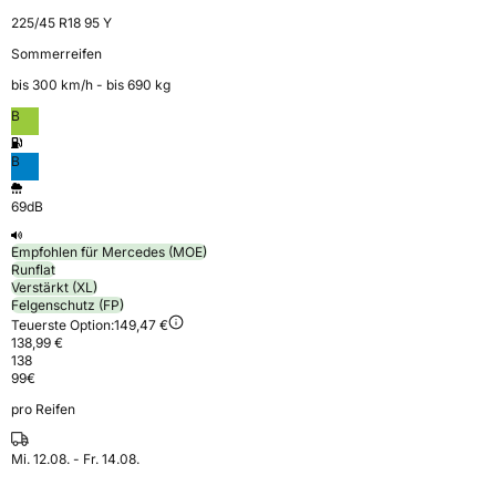
225/45 R18 95 Y
Sommerreifen
bis 300 km⁠/⁠h - bis 690 kg
B
B
69dB
Empfohlen für Mercedes (MOE)
Runflat
Verstärkt (XL)
Felgenschutz (FP)
Teuerste Option:
149,47 €
138,99 €
138
99
€
pro Reifen
Mi. 12.08. - Fr. 14.08.