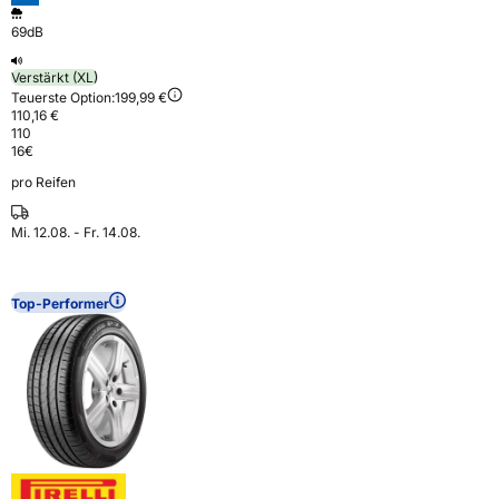
69dB
Verstärkt (XL)
Teuerste Option:
199,99 €
110,16 €
110
16
€
pro Reifen
Mi. 12.08. - Fr. 14.08.
Top-Performer