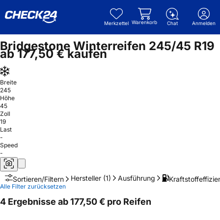
Warenkorb
Merkzettel
Chat
Anmelden
Bridgestone Winterreifen 245/45 R19
ab 177,50 € kaufen
Breite
245
Höhe
45
Zoll
19
Last
-
Speed
-
Hersteller
(1)
Ausführung
Kraftstoffeffizie
Sortieren/Filtern
Alle Filter zurücksetzen
4 Ergebnisse ab 177,50 € pro Reifen