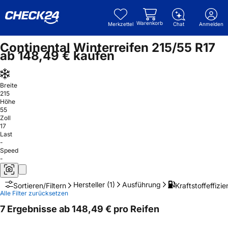
Warenkorb
Merkzettel
Chat
Anmelden
Continental Winterreifen 215/55 R17
ab 148,49 € kaufen
Breite
215
Höhe
55
Zoll
17
Last
-
Speed
-
Hersteller
(1)
Ausführung
Kraftstoffeffizie
Sortieren/Filtern
Alle Filter zurücksetzen
7 Ergebnisse ab 148,49 € pro Reifen