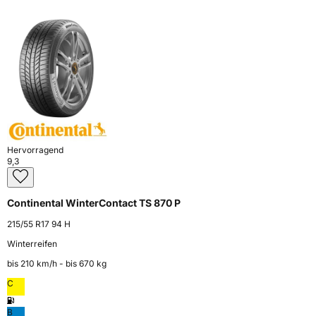
Hervorragend
9,3
Continental WinterContact TS 870 P
215/55 R17 94 H
Winterreifen
bis 210 km⁠/⁠h - bis 670 kg
C
B