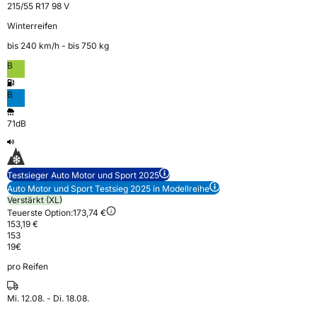
215/55 R17 98 V
Winterreifen
bis 240 km⁠/⁠h - bis 750 kg
B
B
71dB
Testsieger Auto Motor und Sport 2025
Auto Motor und Sport Testsieg 2025 in Modellreihe
Verstärkt (XL)
Teuerste Option:
173,74 €
153,19 €
153
19
€
pro Reifen
Mi. 12.08. - Di. 18.08.