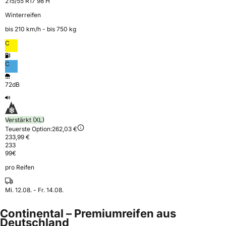
215/55 R17 98 H
Winterreifen
bis 210 km⁠/⁠h - bis 750 kg
C
C
72dB
Verstärkt (XL)
Teuerste Option:
262,03 €
233,99 €
233
99
€
pro Reifen
Mi. 12.08. - Fr. 14.08.
Continental – Premiumreifen aus
Deutschland