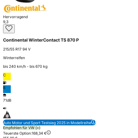
Hervorragend
9,3
Continental WinterContact TS 870 P
215/55 R17 94 V
Winterreifen
bis 240 km⁠/⁠h - bis 670 kg
C
B
71dB
Auto Motor und Sport Testsieg 2025 in Modellreihe
Empfohlen für VW (+)
Teuerste Option:
168,34 €