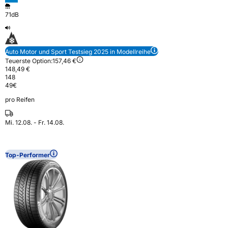
71dB
Auto Motor und Sport Testsieg 2025 in Modellreihe
Teuerste Option:
157,46 €
148,49 €
148
49
€
pro Reifen
Mi. 12.08. - Fr. 14.08.
Top-Performer