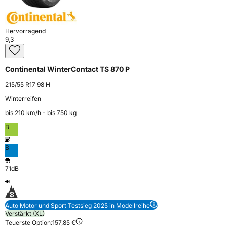
Hervorragend
9,3
Continental WinterContact TS 870 P
215/55 R17 98 H
Winterreifen
bis 210 km⁠/⁠h - bis 750 kg
B
B
71dB
Auto Motor und Sport Testsieg 2025 in Modellreihe
Verstärkt (XL)
Teuerste Option:
157,85 €