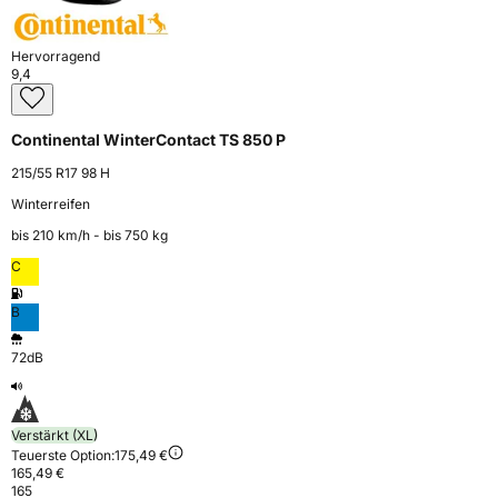
Hervorragend
9,4
Continental WinterContact TS 850 P
215/55 R17 98 H
Winterreifen
bis 210 km⁠/⁠h - bis 750 kg
C
B
72dB
Verstärkt (XL)
Teuerste Option:
175,49 €
165,49 €
165