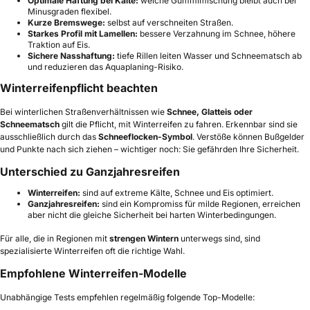
Optimale Haftung bei Kälte:
weiche Gummimischung bleibt auch bei
Minusgraden flexibel.
Kurze Bremswege:
selbst auf verschneiten Straßen.
Starkes Profil mit Lamellen:
bessere Verzahnung im Schnee, höhere
Traktion auf Eis.
Sichere Nasshaftung:
tiefe Rillen leiten Wasser und Schneematsch ab
und reduzieren das Aquaplaning-Risiko.
Winterreifenpflicht beachten
Bei winterlichen Straßenverhältnissen wie
Schnee, Glatteis oder
Schneematsch
gilt die Pflicht, mit Winterreifen zu fahren. Erkennbar sind sie
ausschließlich durch das
Schneeflocken-Symbol
. Verstöße können Bußgelder
und Punkte nach sich ziehen – wichtiger noch: Sie gefährden Ihre Sicherheit.
Unterschied zu Ganzjahresreifen
Winterreifen:
sind auf extreme Kälte, Schnee und Eis optimiert.
Ganzjahresreifen:
sind ein Kompromiss für milde Regionen, erreichen
aber nicht die gleiche Sicherheit bei harten Winterbedingungen.
Für alle, die in Regionen mit
strengen Wintern
unterwegs sind, sind
spezialisierte Winterreifen oft die richtige Wahl.
Empfohlene Winterreifen-Modelle
Unabhängige Tests empfehlen regelmäßig folgende Top-Modelle: