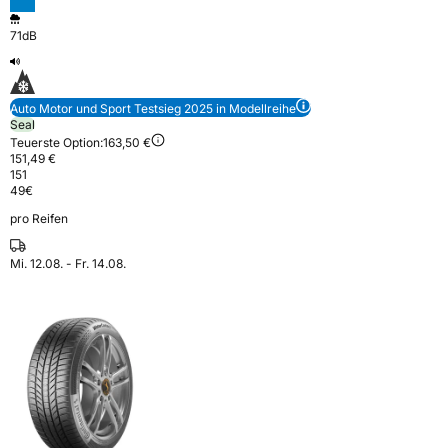
71dB
Auto Motor und Sport Testsieg 2025 in Modellreihe
Seal
Teuerste Option:
163,50 €
151,49 €
151
49
€
pro Reifen
Mi. 12.08. - Fr. 14.08.