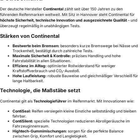
Der deutsche Hersteller
Continental
zählt seit über 150 Jahren zu den
führenden Reifenmarken weltweit. Mit Sitz in Hannover steht Continental für
höchste Sicherheit, technische Innovation und ausgezeichnete Qualität
– und
überzeugt regelmäßig in unabhängigen Tests.
Stärken von Continental
Bestwerte beim Bremsen:
besonders kurze Bremswege bei Nässe und
Trockenheit, bestätigt durch zahlreiche Tests.
Maximale Sicherheit & Kontrolle:
präzises Handling und hohe
Fahrstabilität in allen Situationen.
Effizienz im Alltag:
optimierter Rollwiderstand für weniger
Kraftstoffverbrauch und CO₂-Ausstoß.
Hohe Laufleistung:
robuste Bauweise und gleichmäßiger Verschleiß für
lange Haltbarkeit.
Technologie, die Maßstäbe setzt
Continental gilt als
Technologieführer
im Reifenmarkt. Mit Innovationen wie:
ContiSeal:
Reifen versiegeln kleine Einstiche selbstständig und bleiben
fahrbar.
ContiSilent:
spezielle Technologien reduzieren Abrollgeräusche im
Fahrzeuginnenraum.
Hightech-Gummimischungen:
sorgen für die perfekte Balance
zwischen Grip, Komfort und Langlebigkeit.