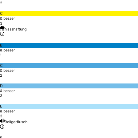
2
C
& besser
3
Nasshaftung
B
& besser
1
C
& besser
2
D
& besser
3
E
& besser
3
Rollgeräusch
B