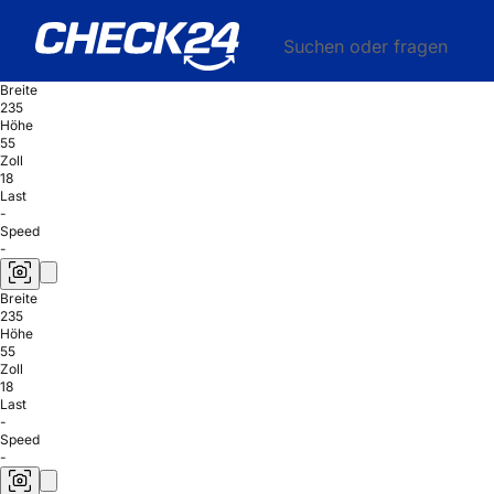
Suchen oder fragen
Breite
235
Höhe
55
Zoll
18
Last
-
Speed
-
Breite
235
Höhe
55
Zoll
18
Last
-
Speed
-