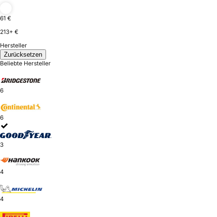
61 €
213+ €
Hersteller
Zurücksetzen
Beliebte Hersteller
6
6
3
4
4