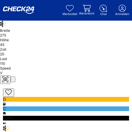
Warenkorb
Merkzettel
Chat
Anmelden
Breite
275
Höhe
45
Zoll
20
Last
110
Speed
V
D
C
73db