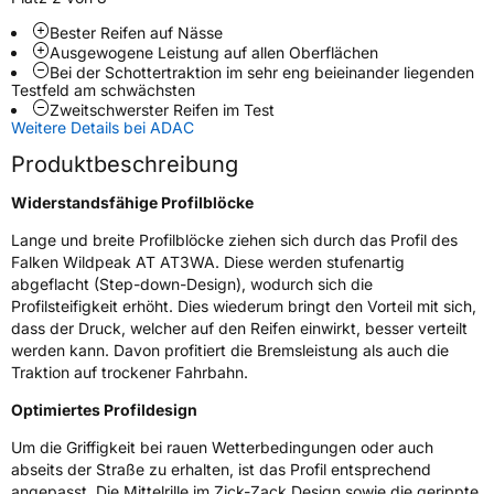
Bester Reifen auf Nässe
Ausgewogene Leistung auf allen Oberflächen
Weitere Eigenschaften
Bei der Schottertraktion im sehr eng beieinander liegenden
Testfeld am schwächsten
Schlauchtyp
TL
Zweitschwerster Reifen im Test
Weitere Details bei ADAC
Zustand
Neureifen
Produktbeschreibung
Widerstandsfähige Profilblöcke
M+S
Ja
Verstärkt
XL
Lange und breite Profilblöcke ziehen sich durch das Profil des
Falken Wildpeak AT AT3WA. Diese werden stufenartig
abgeflacht (Step-down-Design), wodurch sich die
Offroad
Ja
Profilsteifigkeit erhöht. Dies wiederum bringt den Vorteil mit sich,
dass der Druck, welcher auf den Reifen einwirkt, besser verteilt
werden kann. Davon profitiert die Bremsleistung als auch die
EU Label
Traktion auf trockener Fahrbahn.
Effizienz
D
Optimiertes Profildesign
Um die Griffigkeit bei rauen Wetterbedingungen oder auch
Nasshaftung
C
abseits der Straße zu erhalten, ist das Profil entsprechend
angepasst. Die Mittelrille im Zick-Zack Design sowie die gerippte