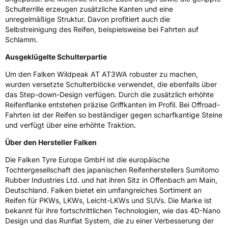
Rollgeräusch (Klasse)
B
Schulterrille erzeugen zusätzliche Kanten und eine
unregelmäßige Struktur. Davon profitiert auch die
Selbstreinigung des Reifen, beispielsweise bei Fahrten auf
Rollgeräusch (dB)
73
Schlamm.
Fahrzeugklasse
C1
Ausgeklügelte Schulterpartie
3PMSF / Schneeflockensymbol / Alpine-Symbol
Ja
Um den Falken Wildpeak AT AT3WA robuster zu machen,
wurden versetzte Schulterblöcke verwendet, die ebenfalls über
Eisgrip
Nein
das Step-down-Design verfügen. Durch die zusätzlich erhöhte
Reifenflanke entstehen präzise Griffkanten im Profil. Bei Offroad-
EPREL ID
972334
Fahrten ist der Reifen so beständiger gegen scharfkantige Steine
und verfügt über eine erhöhte Traktion.
Allgemeine Produktsicherheit (GPSR)
Über den Hersteller Falken
Herstellerkontakt
Falken Tyre Europe GmbH, Berliner Strasse
74-76 63065 Offenbach am Main
Die Falken Tyre Europe GmbH ist die europäische
Deutschland, info@falkentyre.com
Tochtergesellschaft des japanischen Reifenherstellers Sumitomo
Rubber Industries Ltd. und hat ihren Sitz in Offenbach am Main,
Deutschland. Falken bietet ein umfangreiches Sortiment an
Reifen für PKWs, LKWs, Leicht-LKWs und SUVs. Die Marke ist
bekannt für ihre fortschrittlichen Technologien, wie das 4D-Nano
Design und das Runflat System, die zu einer Verbesserung der