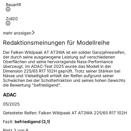
Bauart
R
Zoll
20
Geschwindigkeitsindex
V
mehr anzeigen
Redaktionsmeinungen für Modellreihe
Höchstgeschwindigkeit
240 km/h
Der Falken Wildpeak AT AT3WA ist ein solider Ganzjahresreifen,
Lastindex
110
der durch seine ausgewogene Leistung auf verschiedenen
Oberflächen und seine hervorragende Nass-Performance
überzeugt. Im ADAC-Test 2025 wurde das Modell in der
Höchstlast
1060 kg
Dimension 225/65 R17 102H geprüft. Trotz seiner Stärken bei
Nässe und Vielseitigkeit erhielt der Reifen aufgrund seiner
Gewicht (in kg)
17,9 kg
Schwächen bei der Schottertraktion und seines hohen Gewichts
die Bewertung "befriedigend".
Generelle Merkmale
ADAC
Fahrzeugtyp
SUV
05/2025
Verwendung
Ganzjahresreifen
Getesteter Reifen:
Falken Wildpeak AT AT3WA 225/65 R17 102H
Modellname
Wildpeak AT AT3WA
Fazit:
befriedigend (3,1)
Fahrzeugart
PKW & SUV
Platz 2 von 8