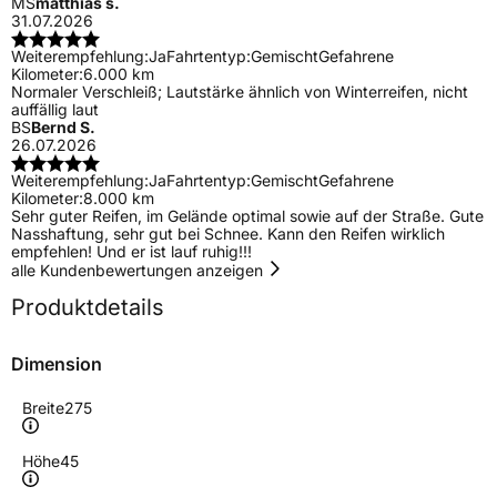
MS
matthias s.
31.07.2026
Weiterempfehlung:
Ja
Fahrtentyp:
Gemischt
Gefahrene
Kilometer:
6.000 km
Normaler Verschleiß; Lautstärke ähnlich von Winterreifen, nicht
auffällig laut
BS
Bernd S.
26.07.2026
Weiterempfehlung:
Ja
Fahrtentyp:
Gemischt
Gefahrene
Kilometer:
8.000 km
Sehr guter Reifen, im Gelände optimal sowie auf der Straße. Gute
Nasshaftung, sehr gut bei Schnee. Kann den Reifen wirklich
empfehlen! Und er ist lauf ruhig!!!
alle Kundenbewertungen anzeigen
Produktdetails
Dimension
Breite
275
Höhe
45