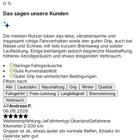
0 %
Das sagen unsere Kunden
Die meisten Nutzer loben das leise, vibrationsarme und
insgesamt ruhige Fahrverhalten sowie den guten Grip, auch bei
Nässe und Schnee, mit teils kurzem Bremsweg und solider
Laufleistung. Einige bemängeln jedoch begrenzte Nasshaftung,
höheres Abrollgeräusch und etwas steigenden Verbrauch.
Geringe Fahrgeräusche
Gute Kurvenstabilität
Guter Grip bei winterlichen Bedingungen
Filtern nach
Alle
Lautstärke
Nasshaftung
Grip
Winter
Qualität
Fahrgefühl
Preis-Leistung
Langlebigkeit
Bremsleistung
Verbrauch
AP
Andreas P.
06.08.2026
Weiterempfehlung:
Ja
Fahrtentyp:
Überland
Gefahrene
Kilometer:
2.000 km
Gruppe ist ok, etwas lauter als normale Reifen, Einsatz im
Gelände sehr gut