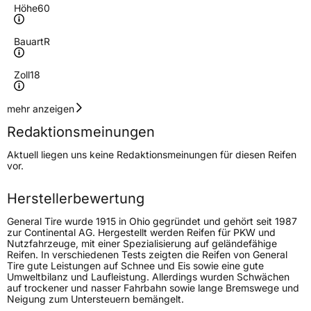
Höhe
60
Bauart
R
Zoll
18
Geschwindigkeitsindex
V
mehr anzeigen
Redaktionsmeinungen
Höchstgeschwindigkeit
240 km/h
Aktuell liegen uns keine Redaktionsmeinungen für diesen Reifen
Lastindex
107
vor.
Höchstlast
975 kg
Herstellerbewertung
Gewicht (in kg)
12,400 kg
General Tire wurde 1915 in Ohio gegründet und gehört seit 1987
zur Continental AG. Hergestellt werden Reifen für PKW und
Nutzfahrzeuge, mit einer Spezialisierung auf geländefähige
Generelle Merkmale
Reifen. In verschiedenen Tests zeigten die Reifen von General
Tire gute Leistungen auf Schnee und Eis sowie eine gute
Fahrzeugtyp
SUV
Umweltbilanz und Laufleistung. Allerdings wurden Schwächen
auf trockener und nasser Fahrbahn sowie lange Bremswege und
Verwendung
Ganzjahresreifen
Neigung zum Untersteuern bemängelt.