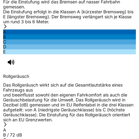
Für die Einstufung wird das Bremsen auf nasser Fahrbahn
Effizienz
C
gemessen.
Die Einstufung erfolgt in die Klassen A (kürzester Bremsweg) bis
E (längster Bremsweg). Der Bremsweg verlängert sich je Klasse
Nasshaftung
C
um rund 3 bis 6 Meter.
A
Rollgeräusch (Klasse)
B
B
C
D
Rollgeräusch (dB)
72
E
Fahrzeugklasse
C1
3PMSF / Schneeflockensymbol / Alpine-Symbol
Ja
Rollgeräusch
Das Rollgeräusch wirkt sich auf die Gesamtlautstärke eines
EPREL ID
2066743
Fahrzeugs aus
und beeinflusst sowohl den eigenen Fahrkomfort als auch die
Allgemeine Produktsicherheit (GPSR)
Geräuschbelastung für die Umwelt. Das Rollgeräusch wird in
Dezibel (dB) gemessen und im EU Reifenlabel in die drei Klassen
aufgeteilt: von A (niedrigste Geräuschklasse) bis C (höchste
Herstellerkontakt
Continental Reifen Deutschland GmbH,
Geräuschklasse). Die Einstufung für das Rollgeräusch orientiert
Continental-Plaza 1 30175 Hannover
sich an EU Grenzwerten.
Deutschland,
customerservice_tires@conti.de
A
B
/
72
dB