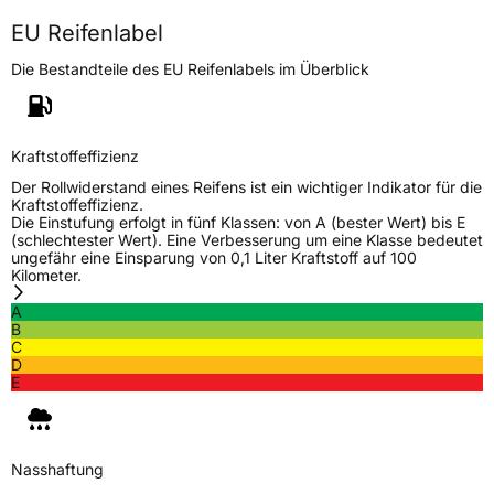
Modellname
Grabber Cross AS
EU Reifenlabel
Fahrzeugart
PKW & SUV
Die Bestandteile des EU Reifenlabels im Überblick
Weitere Eigenschaften
Schlauchtyp
TL
Kraftstoffeffizienz
Der Rollwiderstand eines Reifens ist ein wichtiger Indikator für die
Zustand
Neureifen
Kraftstoffeffizienz.
Die Einstufung erfolgt in fünf Klassen: von A (bester Wert) bis E
(schlechtester Wert). Eine Verbesserung um eine Klasse bedeutet
M+S
Ja
ungefähr eine Einsparung von 0,1 Liter Kraftstoff auf 100
Kilometer.
Verstärkt
XL
A
B
Felgenschutz
FR
C
D
E
Elektro
Ja
EU Label
Nasshaftung