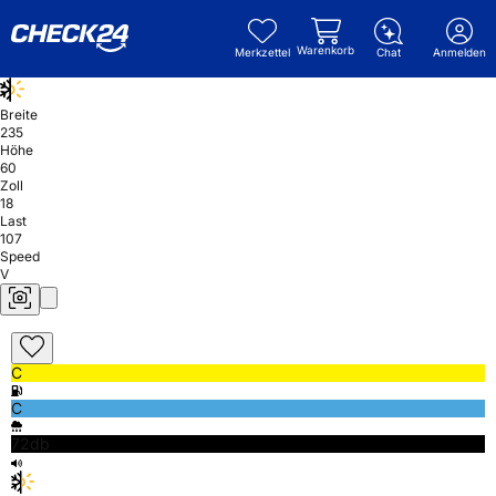
Warenkorb
Merkzettel
Chat
Anmelden
Breite
235
Höhe
60
Zoll
18
Last
107
Speed
V
C
C
72db