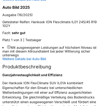
Auto Bild 2025
Zustand
Neureifen
Ausgabe (16/2025)
M+S
Ja
Getesteter Reifen:
Hankook ION Flexclimate IL01 245/45 R19
102Y
Verstärkt
XL
Fazit:
sehr gut
Felgenschutz
MFS
Platz 1 von 3 | Testsieger
Mit ausgewogenen Leistungen auf höchstem Niveau ist
Elektro
Ja
man mit diesem Allroundtalent bei jeder Witterung sicher
unterwegs
Weitere Details bei Auto Bild
EU Label
Produktbeschreibung
Effizienz
B
Ganzjahrestauglichkeit und Effizienz
Der Hankook ION FlexClimate SUV IL01A kombiniert
Nasshaftung
B
Eigenschaften für den Einsatz bei unterschiedlichen
Wetterbedingungen mit einer auf Effizienz ausgerichteten
Rollgeräusch (Klasse)
B
Entwicklung. Die gleichmäßige Verteilung des Bodendrucks
unterstützt einen ausgewogenen Verschleiß und fördert eine