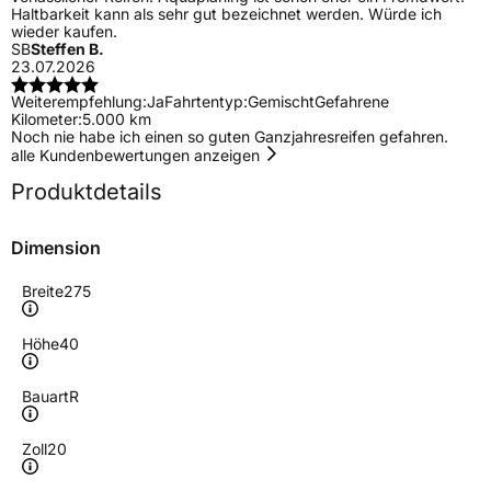
Haltbarkeit kann als sehr gut bezeichnet werden. Würde ich
wieder kaufen.
SB
Steffen B.
23.07.2026
Weiterempfehlung:
Ja
Fahrtentyp:
Gemischt
Gefahrene
Kilometer:
5.000 km
Noch nie habe ich einen so guten Ganzjahresreifen gefahren.
alle Kundenbewertungen anzeigen
Produktdetails
Dimension
Breite
275
Höhe
40
Bauart
R
Zoll
20