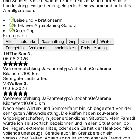
und Schnee. Viele erwähnen zudem Effizienz und ordentliche
Laufleistung. Einige bemängeln jedoch ein wahrnehmbar lautes
Abrollgeräusch.
Leise und vibrationsarm
Effektiver Aquaplaning-Schutz
Guter Grip
Filtern nach
Alle
Lautstärke
Nasshaftung
Grip
Qualität
Winter
Fahrgefühl
Verbrauch
Langlebigkeit
Preis-Leistung
TN
The Bao N.
06.08.2026
Weiterempfehlung:
Ja
Fahrtentyp:
Autobahn
Gefahrene
Kilometer:
100 km
Sehr gute Lautstärke.
VS
Volker S.
01.08.2026
Weiterempfehlung:
Ja
Fahrtentyp:
Autobahn
Gefahrene
Kilometer:
10.000 km
Nach einer Winter- und Sommerfahrt bin ich begeistert von der
sehr guten Allroundleistung. Die Reifen haben souveräne
Grippeigenschaften, in jeder erdenklichen Situation. Mein Fahrstil
würde ich als sportlich bezeichnen und in allen Situationen, ob
bei Regen, extremer Hitze, oder auch Eis hat der Hankook mich
vollends überzeugt. Gerade auch im Grenzbereich ein
verlässlicher Reifen. Aquaplaning ist schon eher ein Fremdwort.