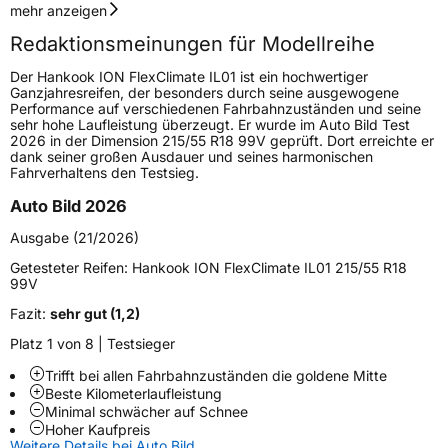
Geschwindigkeitsindex
Y
mehr anzeigen
Redaktionsmeinungen für Modellreihe
Höchstgeschwindigkeit
300 km/h
Der Hankook ION FlexClimate IL01 ist ein hochwertiger
Lastindex
106
Ganzjahresreifen, der besonders durch seine ausgewogene
Performance auf verschiedenen Fahrbahnzuständen und seine
sehr hohe Laufleistung überzeugt. Er wurde im Auto Bild Test
Höchstlast
950 kg
2026 in der Dimension 215/55 R18 99V geprüft. Dort erreichte er
dank seiner großen Ausdauer und seines harmonischen
Gewicht (in kg)
14,537 kg
Fahrverhaltens den Testsieg.
Auto Bild 2026
Generelle Merkmale
Ausgabe (21/2026)
Fahrzeugtyp
SUV
Getesteter Reifen:
Hankook ION FlexClimate IL01 215/55 R18
Verwendung
Ganzjahresreifen
99V
Modellname
ION Flexclimate SUV IL01A
Fazit:
sehr gut (1,2)
Fahrzeugart
PKW & SUV
Platz 1 von 8 | Testsieger
Trifft bei allen Fahrbahnzuständen die goldene Mitte
Beste Kilometerlaufleistung
Weitere Eigenschaften
Minimal schwächer auf Schnee
Hoher Kaufpreis
Schlauchtyp
TL
Weitere Details bei Auto Bild