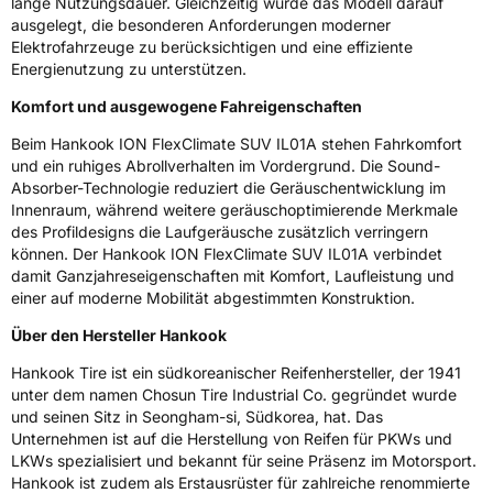
lange Nutzungsdauer. Gleichzeitig wurde das Modell darauf
Rollgeräusch (dB)
71
ausgelegt, die besonderen Anforderungen moderner
Fahrzeugklasse
C1
Elektrofahrzeuge zu berücksichtigen und eine effiziente
Energienutzung zu unterstützen.
3PMSF / Schneeflockensymbol / Alpine-Symbol
Ja
Komfort und ausgewogene Fahreigenschaften
Beim Hankook ION FlexClimate SUV IL01A stehen Fahrkomfort
EPREL ID
1899863
und ein ruhiges Abrollverhalten im Vordergrund. Die Sound-
Absorber-Technologie reduziert die Geräuschentwicklung im
Allgemeine Produktsicherheit (GPSR)
Innenraum, während weitere geräuschoptimierende Merkmale
des Profildesigns die Laufgeräusche zusätzlich verringern
Herstellerkontakt
Hankook Tire Europe GmbH, Siemensstr. 14
D-63263 Neu-Isenburg Deutschland,
können. Der Hankook ION FlexClimate SUV IL01A verbindet
technik@hankookreifen.de
damit Ganzjahreseigenschaften mit Komfort, Laufleistung und
einer auf moderne Mobilität abgestimmten Konstruktion.
Über den Hersteller Hankook
Hankook Tire ist ein südkoreanischer Reifenhersteller, der 1941
unter dem namen Chosun Tire Industrial Co. gegründet wurde
und seinen Sitz in Seongham-si, Südkorea, hat. Das
Unternehmen ist auf die Herstellung von Reifen für PKWs und
LKWs spezialisiert und bekannt für seine Präsenz im Motorsport.
Hankook ist zudem als Erstausrüster für zahlreiche renommierte