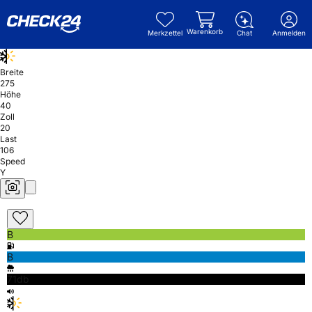
Warenkorb
Merkzettel
Chat
Anmelden
Breite
275
Höhe
40
Zoll
20
Last
106
Speed
Y
B
B
71db